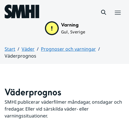
Hoppa till sidans innehåll
Meny
Varning
Gul, Sverige
Start
Väder
Prognoser och varningar
Väderprognos
Huvudinnehåll
Väderprognos
SMHI publicerar väderfilmer måndagar, onsdagar och 
fredagar. Eller vid särskilda väder- eller 
varningssituationer.