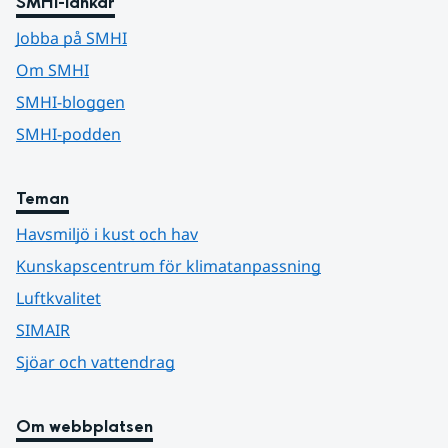
SMHI-länkar
Jobba på SMHI
Om SMHI
SMHI-bloggen
SMHI-podden
Teman
Havsmiljö i kust och hav
Kunskapscentrum för klimatanpassning
Luftkvalitet
SIMAIR
Sjöar och vattendrag
Om webbplatsen