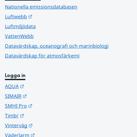
Nationella emissionsdatabasen
Länk till annan webbplats.
Luftwebb
Luftmiljödata
VattenWebb
Datavärdskap, oceanografi och marinbiologi
Datavärdskap för atmosfärkemi
Logga in
Länk till annan webbplats.
AQUA
Länk till annan webbplats.
SIMAIR
Länk till annan webbplats.
SMHI Pro
Länk till annan webbplats.
Timbr
Länk till annan webbplats.
Vinterväg
Länk till annan webbplats.
Väderlarm