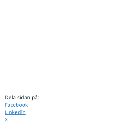
Dela sidan på
:
Dela sidan på
Facebook
Dela sidan på
LinkedIn
Dela sidan på
X