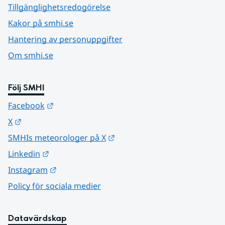
Tillgänglighetsredogörelse
Kakor på smhi.se
Hantering av personuppgifter
Om smhi.se
Följ SMHI
Länk till annan webbplats.
Facebook
Länk till annan webbplats.
X
Länk till annan webbplats.
SMHIs meteorologer på X
Länk till annan webbplats.
Linkedin
Länk till annan webbplats.
Instagram
Policy för sociala medier
Datavärdskap