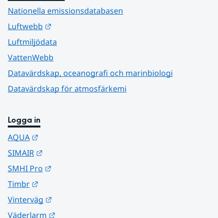
Nationella emissionsdatabasen
Länk till annan webbplats.
Luftwebb
Luftmiljödata
VattenWebb
Datavärdskap, oceanografi och marinbiologi
Datavärdskap för atmosfärkemi
Logga in
Länk till annan webbplats.
AQUA
Länk till annan webbplats.
SIMAIR
Länk till annan webbplats.
SMHI Pro
Länk till annan webbplats.
Timbr
Länk till annan webbplats.
Vinterväg
Länk till annan webbplats.
Väderlarm