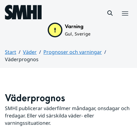
Hoppa till sidans innehåll
Meny
Varning
Gul, Sverige
Start
Väder
Prognoser och varningar
Väderprognos
Huvudinnehåll
Väderprognos
SMHI publicerar väderfilmer måndagar, onsdagar och 
fredagar. Eller vid särskilda väder- eller 
varningssituationer.