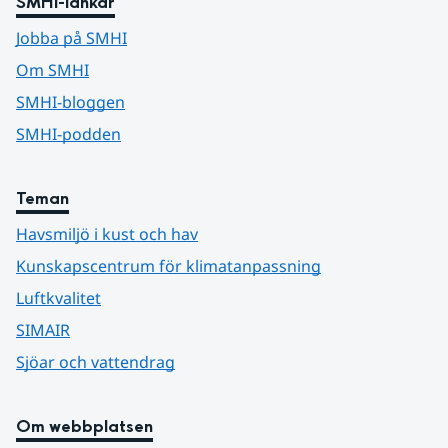
SMHI-länkar
Jobba på SMHI
Om SMHI
SMHI-bloggen
SMHI-podden
Teman
Havsmiljö i kust och hav
Kunskapscentrum för klimatanpassning
Luftkvalitet
SIMAIR
Sjöar och vattendrag
Om webbplatsen