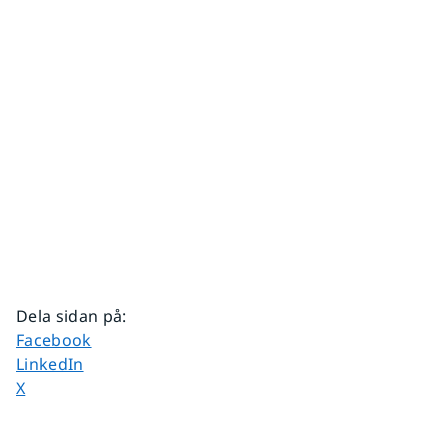
Dela sidan på
:
Dela sidan på
Facebook
Dela sidan på
LinkedIn
Dela sidan på
X