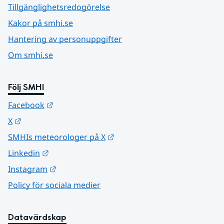
Tillgänglighetsredogörelse
Kakor på smhi.se
Hantering av personuppgifter
Om smhi.se
Följ SMHI
Länk till annan webbplats.
Facebook
Länk till annan webbplats.
X
Länk till annan webbplats.
SMHIs meteorologer på X
Länk till annan webbplats.
Linkedin
Länk till annan webbplats.
Instagram
Policy för sociala medier
Datavärdskap