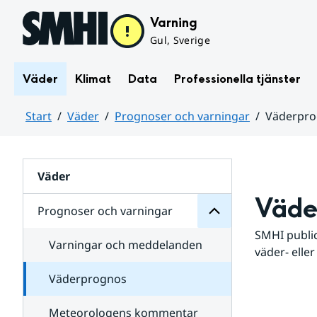
Hoppa till sidans innehåll
Varning
Gul, Sverige
Väder
Klimat
Data
Professionella tjänster
Start
Väder
Prognoser och varningar
Väderpr
varningar
och
Huvudinnehåll
Prognoser
för
Undersidor
Väder
Väde
Prognoser och varningar
SMHI public
Varningar och meddelanden
väder- eller
Väderprognos
Meteorologens kommentar