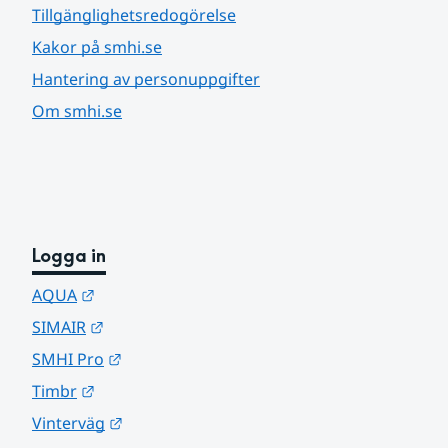
Tillgänglighetsredogörelse
Kakor på smhi.se
Hantering av personuppgifter
Om smhi.se
Logga in
Länk till annan webbplats.
AQUA
Länk till annan webbplats.
SIMAIR
Länk till annan webbplats.
SMHI Pro
Länk till annan webbplats.
Timbr
Länk till annan webbplats.
Vinterväg