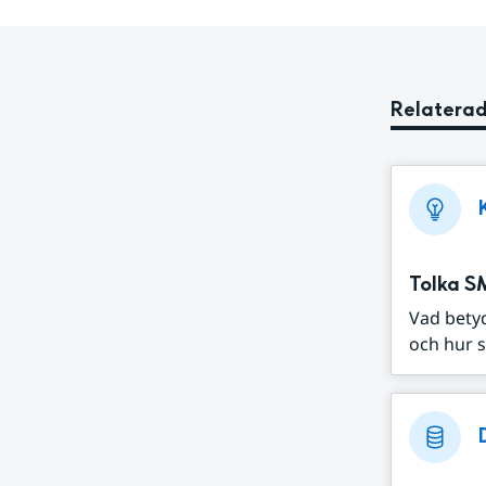
Relaterad
Tolka S
Vad bety
och hur s