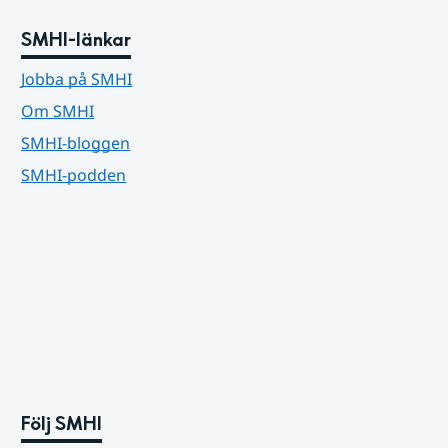
SMHI-länkar
Jobba på SMHI
Om SMHI
SMHI-bloggen
SMHI-podden
Följ SMHI