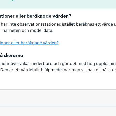
tioner eller beräknade värden?
r har inte observationsstationer, istället beräknas ett värde u
 i närheten och modelldata.
ioner eller beräknade värden?
på skurarna
radar övervakar nederbörd och gör det med hög upplösning 
Den är ett värdefullt hjälpmedel när man vill ha koll på sku