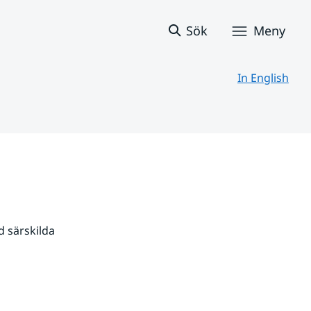
Sök
Meny
In English
 särskilda 