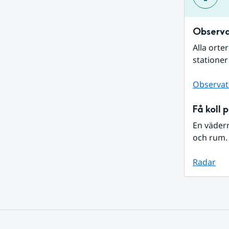
Observa
Alla orte
stationer
Observat
Få koll 
En väder
och rum. 
Radar