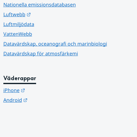
Nationella emissionsdatabasen
Länk till annan webbplats.
Luftwebb
Luftmiljödata
VattenWebb
Datavärdskap, oceanografi och marinbiologi
Datavärdskap för atmosfärkemi
Väderappar
Länk till annan webbplats.
iPhone
Länk till annan webbplats.
Android