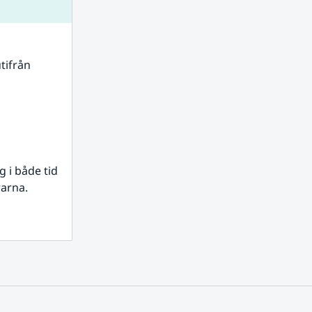
tifrån 
i både tid 
rarna.