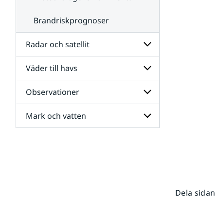
Brandriskprognoser
Radar och satellit
Väder till havs
Undersidor
för
Radar
Observationer
Undersidor
och
för
satellit
Väder
Mark och vatten
Undersidor
till
för
havs
Observationer
Undersidor
för
Mark
och
vatten
Dela sidan