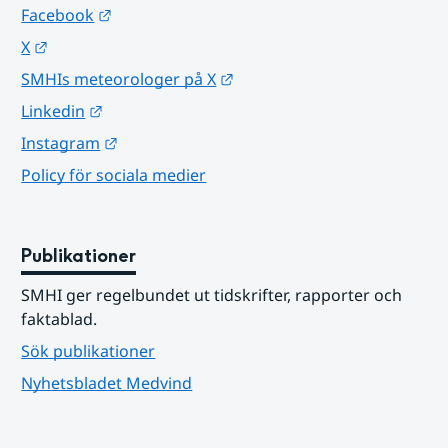
Länk till annan webbplats.
Facebook
Länk till annan webbplats.
X
Länk till annan webbplats.
SMHIs meteorologer på X
Länk till annan webbplats.
Linkedin
Länk till annan webbplats.
Instagram
Policy för sociala medier
Publikationer
SMHI ger regelbundet ut tidskrifter, rapporter och 
faktablad.
Sök publikationer
Nyhetsbladet Medvind