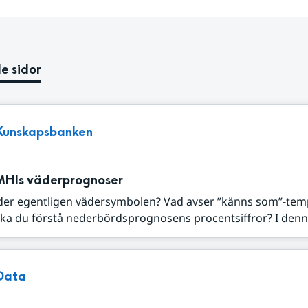
e sidor
Kunskapsbanken
MHIs väderprognoser
der egentligen vädersymbolen? Vad avser ”känns som”-tem
ka du förstå nederbördsprognosens procentsiffror? I denna
Data