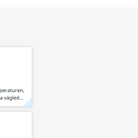
peraturen,
 vägled...