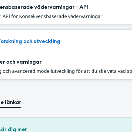
ensbaserade vädervarningar - API
r API för Konsekvensbaserade vädervarningar
Forskning och utveckling
er och varningar
 och avancerad modellutveckling för att du ska veta vad s
e länkar
Lär dig mer