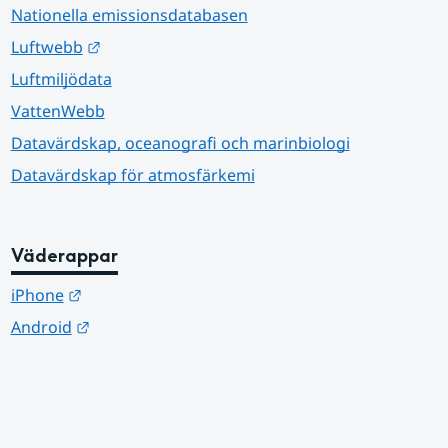
Nationella emissionsdatabasen
Länk till annan webbplats.
Luftwebb
Luftmiljödata
VattenWebb
Datavärdskap, oceanografi och marinbiologi
Datavärdskap för atmosfärkemi
Väderappar
Länk till annan webbplats.
iPhone
Länk till annan webbplats.
Android