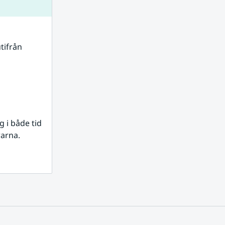
tifrån 
i både tid 
rarna.