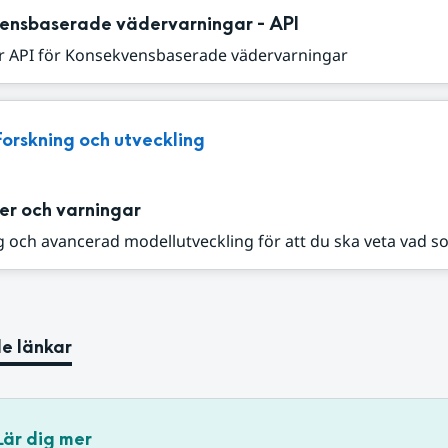
ensbaserade vädervarningar - API
r API för Konsekvensbaserade vädervarningar
Forskning och utveckling
er och varningar
 och avancerad modellutveckling för att du ska veta vad s
e länkar
Lär dig mer