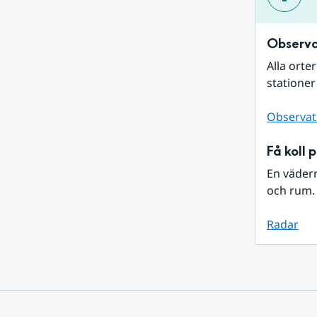
Observa
Alla orte
stationer
Observat
Få koll 
En väder
och rum. 
Radar