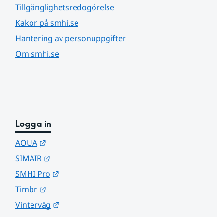
Tillgänglighetsredogörelse
Kakor på smhi.se
Hantering av personuppgifter
Om smhi.se
Logga in
Länk till annan webbplats.
AQUA
Länk till annan webbplats.
SIMAIR
Länk till annan webbplats.
SMHI Pro
Länk till annan webbplats.
Timbr
Länk till annan webbplats.
Vinterväg