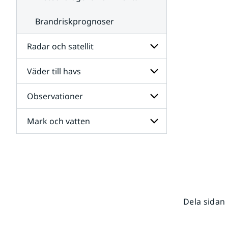
Brandriskprognoser
Radar och satellit
Väder till havs
Undersidor
för
Radar
Observationer
Undersidor
och
för
satellit
Väder
Mark och vatten
Undersidor
till
för
havs
Observationer
Undersidor
för
Mark
och
vatten
Dela sidan