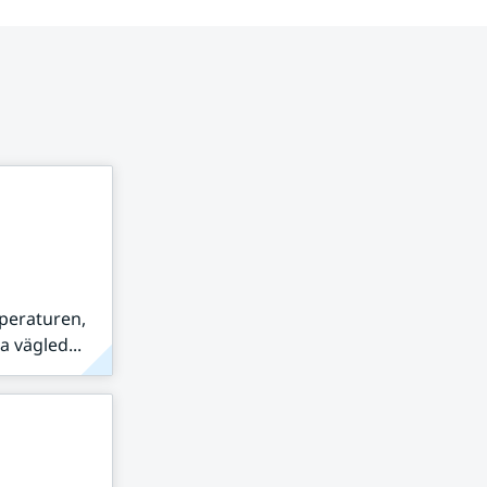
peraturen,
 vägled...