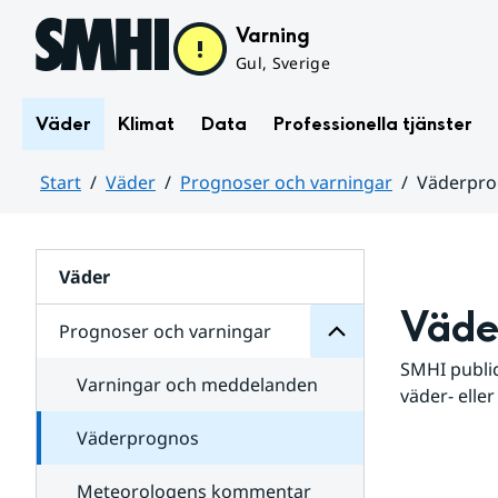
Hoppa till sidans innehåll
Varning
Gul, Sverige
Väder
Klimat
Data
Professionella tjänster
Start
Väder
Prognoser och varningar
Väderpr
varningar
och
Huvudinnehåll
Prognoser
för
Undersidor
Väder
Väde
Prognoser och varningar
SMHI public
Varningar och meddelanden
väder- eller
Väderprognos
Meteorologens kommentar