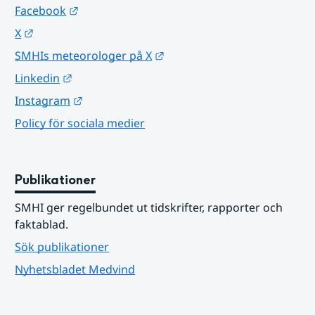
Länk till annan webbplats.
Facebook
Länk till annan webbplats.
X
Länk till annan webbplats.
SMHIs meteorologer på X
Länk till annan webbplats.
Linkedin
Länk till annan webbplats.
Instagram
Policy för sociala medier
Publikationer
SMHI ger regelbundet ut tidskrifter, rapporter och 
faktablad.
Sök publikationer
Nyhetsbladet Medvind