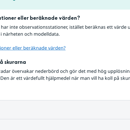
tioner eller beräknade värden?
r har inte observationsstationer, istället beräknas ett värde u
 i närheten och modelldata.
ioner eller beräknade värden?
på skurarna
radar övervakar nederbörd och gör det med hög upplösning 
Den är ett värdefullt hjälpmedel när man vill ha koll på sku