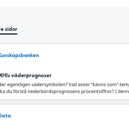
e sidor
Kunskapsbanken
MHIs väderprognoser
der egentligen vädersymbolen? Vad avser ”känns som”-tem
ka du förstå nederbördsprognosens procentsiffror? I denna
Data