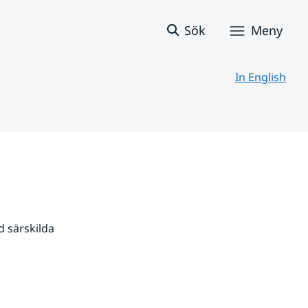
Sök
Meny
In English
 särskilda 