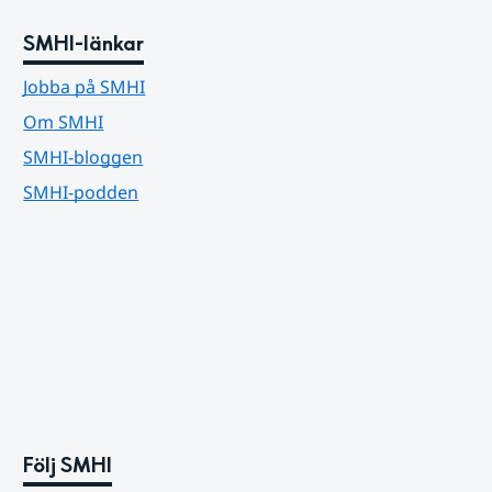
SMHI-länkar
Jobba på SMHI
Om SMHI
SMHI-bloggen
SMHI-podden
Följ SMHI