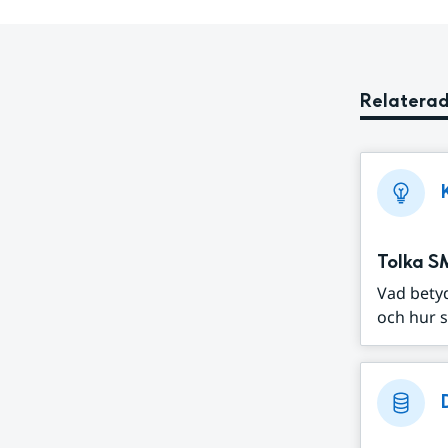
Relaterad
Tolka S
Vad bety
och hur s