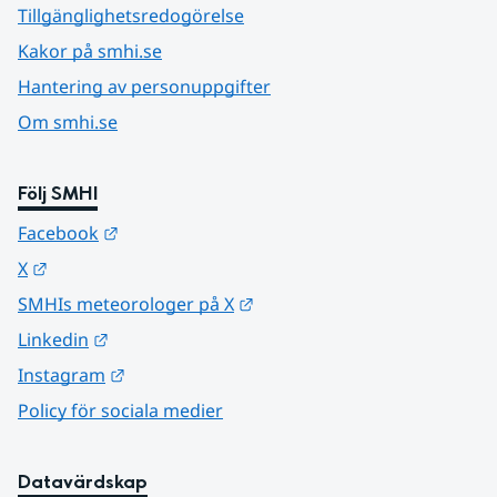
Tillgänglighetsredogörelse
Kakor på smhi.se
Hantering av personuppgifter
Om smhi.se
Följ SMHI
Länk till annan webbplats.
Facebook
Länk till annan webbplats.
X
Länk till annan webbplats.
SMHIs meteorologer på X
Länk till annan webbplats.
Linkedin
Länk till annan webbplats.
Instagram
Policy för sociala medier
Datavärdskap