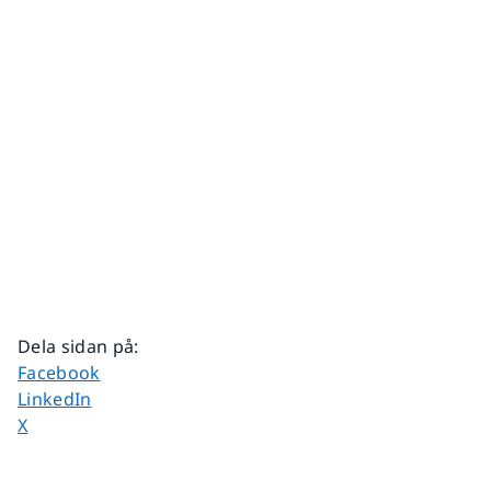
Dela sidan på
:
Dela sidan på
Facebook
Dela sidan på
LinkedIn
Dela sidan på
X