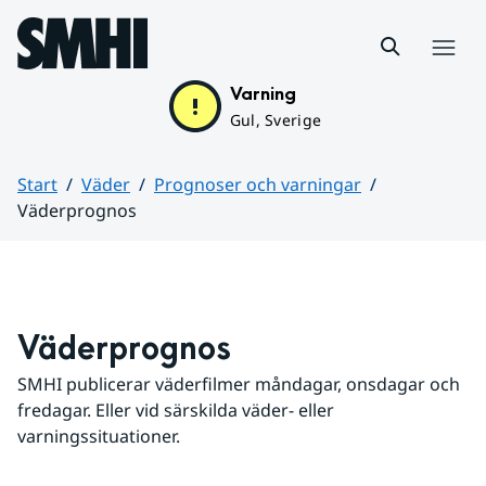
Hoppa till sidans innehåll
Meny
Varning
Gul, Sverige
Start
Väder
Prognoser och varningar
Väderprognos
Huvudinnehåll
Väderprognos
SMHI publicerar väderfilmer måndagar, onsdagar och 
fredagar. Eller vid särskilda väder- eller 
varningssituationer.