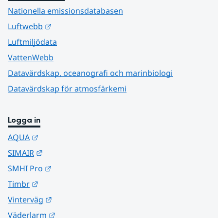
Nationella emissionsdatabasen
Länk till annan webbplats.
Luftwebb
Luftmiljödata
VattenWebb
Datavärdskap, oceanografi och marinbiologi
Datavärdskap för atmosfärkemi
Logga in
Länk till annan webbplats.
AQUA
Länk till annan webbplats.
SIMAIR
Länk till annan webbplats.
SMHI Pro
Länk till annan webbplats.
Timbr
Länk till annan webbplats.
Vinterväg
Länk till annan webbplats.
Väderlarm