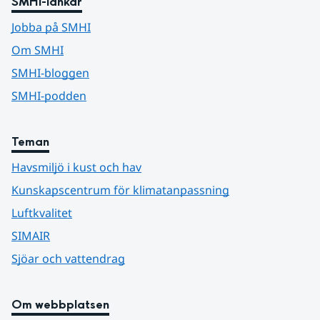
SMHI-länkar
Jobba på SMHI
Om SMHI
SMHI-bloggen
SMHI-podden
Teman
Havsmiljö i kust och hav
Kunskapscentrum för klimatanpassning
Luftkvalitet
SIMAIR
Sjöar och vattendrag
Om webbplatsen