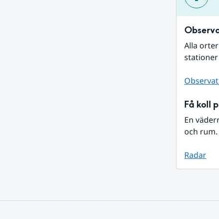
Observa
Alla orte
stationer
Observat
Få koll 
En väder
och rum. 
Radar