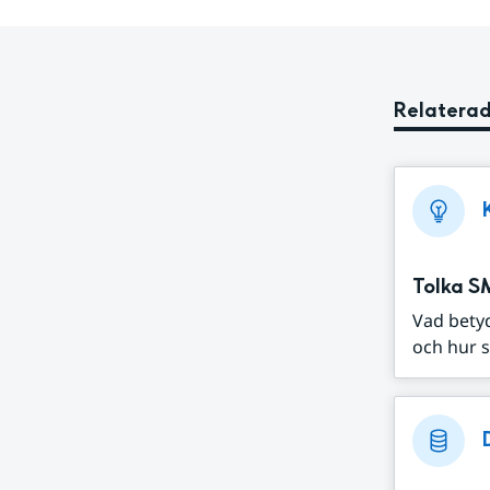
Relaterad
Tolka S
Vad bety
och hur s