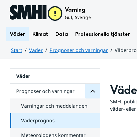
Hoppa till sidans innehåll
Varning
Gul, Sverige
Väder
Klimat
Data
Professionella tjänster
Start
Väder
Prognoser och varningar
Väderpr
varningar
och
Huvudinnehåll
Prognoser
för
Undersidor
Väder
Väde
Prognoser och varningar
SMHI public
Varningar och meddelanden
väder- eller
Väderprognos
Meteorologens kommentar