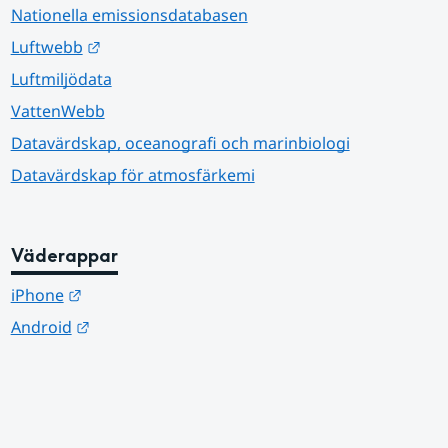
Nationella emissionsdatabasen
Länk till annan webbplats.
Luftwebb
Luftmiljödata
VattenWebb
Datavärdskap, oceanografi och marinbiologi
Datavärdskap för atmosfärkemi
Väderappar
Länk till annan webbplats.
iPhone
Länk till annan webbplats.
Android