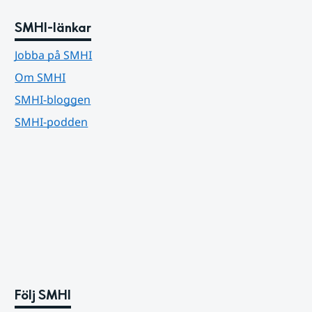
SMHI-länkar
Jobba på SMHI
Om SMHI
SMHI-bloggen
SMHI-podden
Följ SMHI