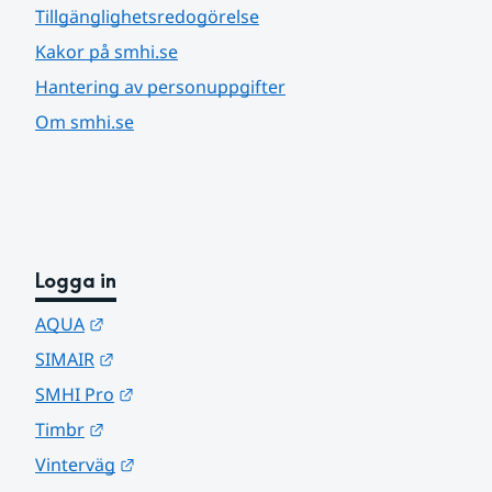
Tillgänglighetsredogörelse
Kakor på smhi.se
Hantering av personuppgifter
Om smhi.se
Logga in
Länk till annan webbplats.
AQUA
Länk till annan webbplats.
SIMAIR
Länk till annan webbplats.
SMHI Pro
Länk till annan webbplats.
Timbr
Länk till annan webbplats.
Vinterväg