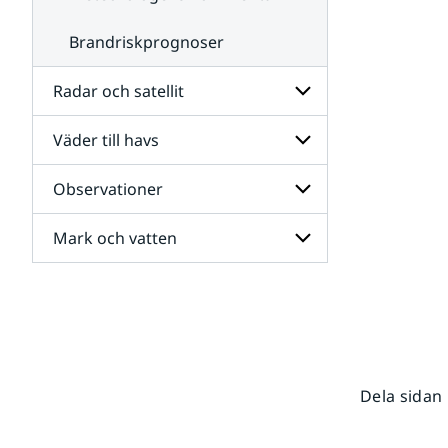
Brandriskprognoser
Radar och satellit
Väder till havs
Undersidor
för
Radar
Observationer
Undersidor
och
för
satellit
Väder
Mark och vatten
Undersidor
till
för
havs
Observationer
Undersidor
för
Mark
och
vatten
Dela sidan