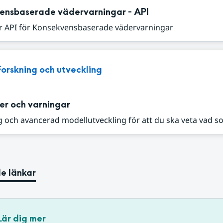
ensbaserade vädervarningar - API
r API för Konsekvensbaserade vädervarningar
Forskning och utveckling
er och varningar
 och avancerad modellutveckling för att du ska veta vad s
e länkar
Lär dig mer