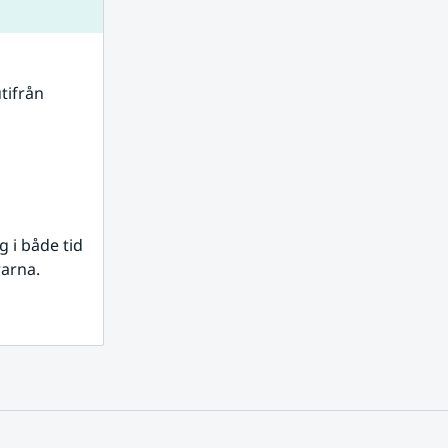
tifrån 
i både tid 
rarna.