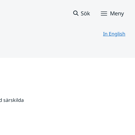
Sök
Meny
In English
 särskilda 