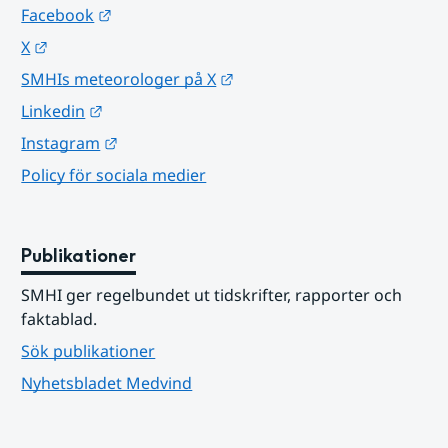
Länk till annan webbplats.
Facebook
Länk till annan webbplats.
X
Länk till annan webbplats.
SMHIs meteorologer på X
Länk till annan webbplats.
Linkedin
Länk till annan webbplats.
Instagram
Policy för sociala medier
Publikationer
SMHI ger regelbundet ut tidskrifter, rapporter och 
faktablad.
Sök publikationer
Nyhetsbladet Medvind