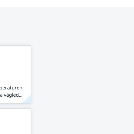
peraturen,
 vägled...