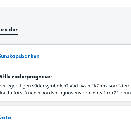
e sidor
Kunskapsbanken
MHIs väderprognoser
der egentligen vädersymbolen? Vad avser ”känns som”-tem
ka du förstå nederbördsprognosens procentsiffror? I denna
Data