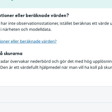
tioner eller beräknade värden?
r har inte observationsstationer, istället beräknas ett värde u
 i närheten och modelldata.
ioner eller beräknade värden?
på skurarna
radar övervakar nederbörd och gör det med hög upplösning 
Den är ett värdefullt hjälpmedel när man vill ha koll på sku