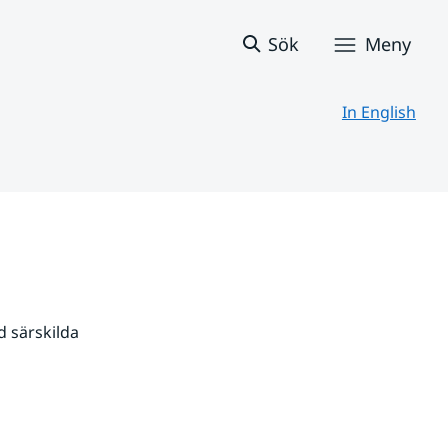
Sök
Meny
In English
 särskilda 