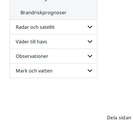
Brandriskprognoser
Radar och satellit
Väder till havs
Undersidor
för
Radar
Observationer
Undersidor
och
för
satellit
Väder
Mark och vatten
Undersidor
till
för
havs
Observationer
Undersidor
för
Mark
och
vatten
Dela sidan