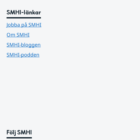
SMHI-länkar
Jobba på SMHI
Om SMHI
SMHI-bloggen
SMHI-podden
Följ SMHI