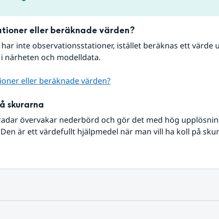
tioner eller beräknade värden?
r har inte observationsstationer, istället beräknas ett värde u
 i närheten och modelldata.
ioner eller beräknade värden?
på skurarna
radar övervakar nederbörd och gör det med hög upplösning 
Den är ett värdefullt hjälpmedel när man vill ha koll på sku