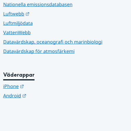
Nationella emissionsdatabasen
Länk till annan webbplats.
Luftwebb
Luftmiljödata
VattenWebb
Datavärdskap, oceanografi och marinbiologi
Datavärdskap för atmosfärkemi
Väderappar
Länk till annan webbplats.
iPhone
Länk till annan webbplats.
Android