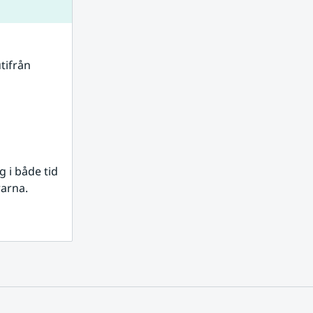
tifrån 
i både tid 
rarna.