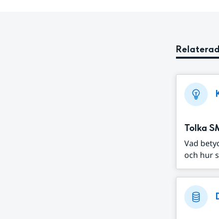
Relaterad
Tolka S
Vad bety
och hur s