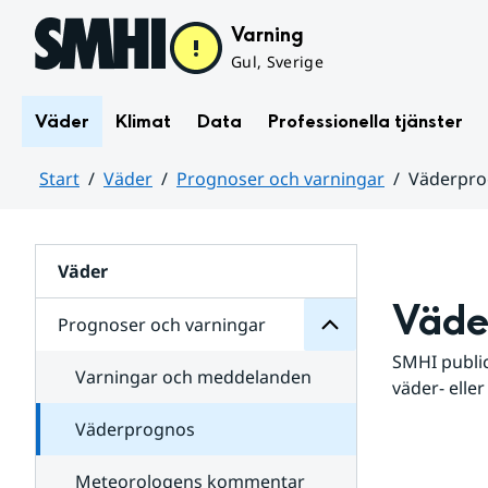
Hoppa till sidans innehåll
Varning
Gul, Sverige
Väder
Klimat
Data
Professionella tjänster
Start
Väder
Prognoser och varningar
Väderpr
varningar
och
Huvudinnehåll
Prognoser
för
Undersidor
Väder
Väde
Prognoser och varningar
SMHI public
Varningar och meddelanden
väder- eller
Väderprognos
Meteorologens kommentar