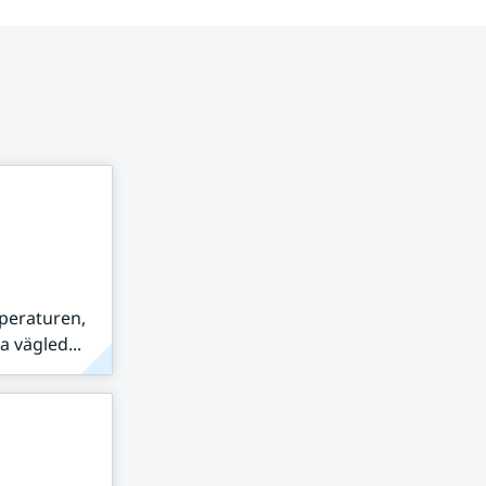
peraturen,
 vägled...