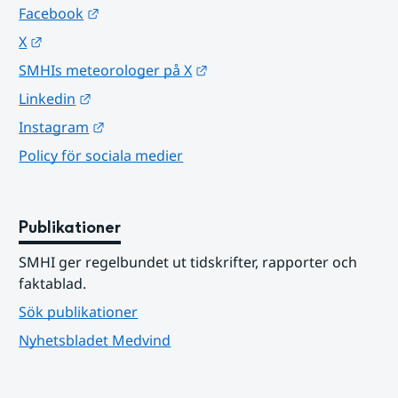
Länk till annan webbplats.
Facebook
Länk till annan webbplats.
X
Länk till annan webbplats.
SMHIs meteorologer på X
Länk till annan webbplats.
Linkedin
Länk till annan webbplats.
Instagram
Policy för sociala medier
Publikationer
SMHI ger regelbundet ut tidskrifter, rapporter och 
faktablad.
Sök publikationer
Nyhetsbladet Medvind