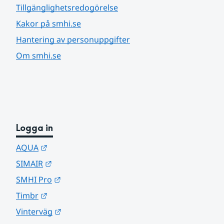
Tillgänglighetsredogörelse
Kakor på smhi.se
Hantering av personuppgifter
Om smhi.se
Logga in
Länk till annan webbplats.
AQUA
Länk till annan webbplats.
SIMAIR
Länk till annan webbplats.
SMHI Pro
Länk till annan webbplats.
Timbr
Länk till annan webbplats.
Vinterväg