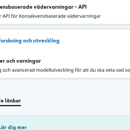
ensbaserade vädervarningar - API
r API för Konsekvensbaserade vädervarningar
Forskning och utveckling
er och varningar
 och avancerad modellutveckling för att du ska veta vad s
e länkar
Lär dig mer