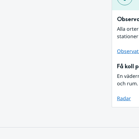
Observa
Alla orte
stationer
Observat
Få koll 
En väder
och rum. 
Radar