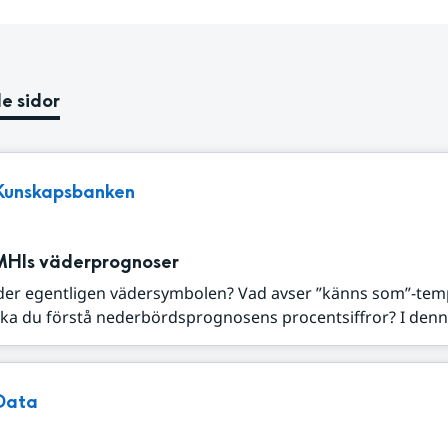
e sidor
Kunskapsbanken
MHIs väderprognoser
der egentligen vädersymbolen? Vad avser ”känns som”-tem
ka du förstå nederbördsprognosens procentsiffror? I denna
Data