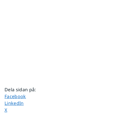
Dela sidan på
:
Dela sidan på
Facebook
Dela sidan på
LinkedIn
Dela sidan på
X