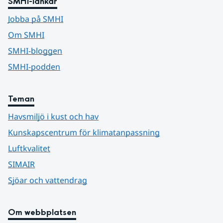
SMHI-länkar
Jobba på SMHI
Om SMHI
SMHI-bloggen
SMHI-podden
Teman
Havsmiljö i kust och hav
Kunskapscentrum för klimatanpassning
Luftkvalitet
SIMAIR
Sjöar och vattendrag
Om webbplatsen