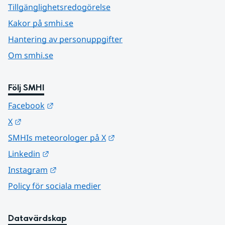
Tillgänglighetsredogörelse
Kakor på smhi.se
Hantering av personuppgifter
Om smhi.se
Följ SMHI
Länk till annan webbplats.
Facebook
Länk till annan webbplats.
X
Länk till annan webbplats.
SMHIs meteorologer på X
Länk till annan webbplats.
Linkedin
Länk till annan webbplats.
Instagram
Policy för sociala medier
Datavärdskap