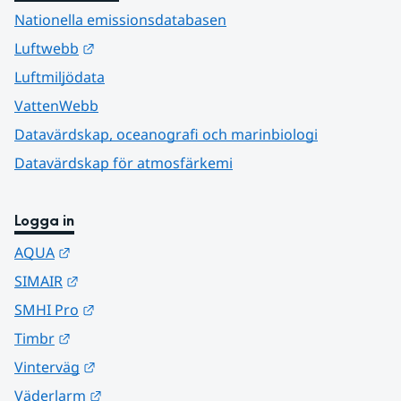
Nationella emissionsdatabasen
Länk till annan webbplats.
Luftwebb
Luftmiljödata
VattenWebb
Datavärdskap, oceanografi och marinbiologi
Datavärdskap för atmosfärkemi
Logga in
Länk till annan webbplats.
AQUA
Länk till annan webbplats.
SIMAIR
Länk till annan webbplats.
SMHI Pro
Länk till annan webbplats.
Timbr
Länk till annan webbplats.
Vinterväg
Länk till annan webbplats.
Väderlarm