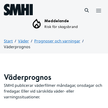
Hoppa till sidans innehåll
Meny
Meddelande
Risk för skogsbrand
Start
Väder
Prognoser och varningar
Väderprognos
Huvudinnehåll
Väderprognos
SMHI publicerar väderfilmer måndagar, onsdagar och 
fredagar. Eller vid särskilda väder- eller 
varningssituationer.