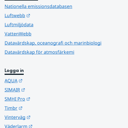
Nationella emissionsdatabasen
Länk till annan webbplats.
Luftwebb
Luftmiljödata
VattenWebb
Datavärdskap, oceanografi och marinbiologi
Datavärdskap för atmosfärkemi
Logga in
Länk till annan webbplats.
AQUA
Länk till annan webbplats.
SIMAIR
Länk till annan webbplats.
SMHI Pro
Länk till annan webbplats.
Timbr
Länk till annan webbplats.
Vinterväg
Länk till annan webbplats.
Väderlarm