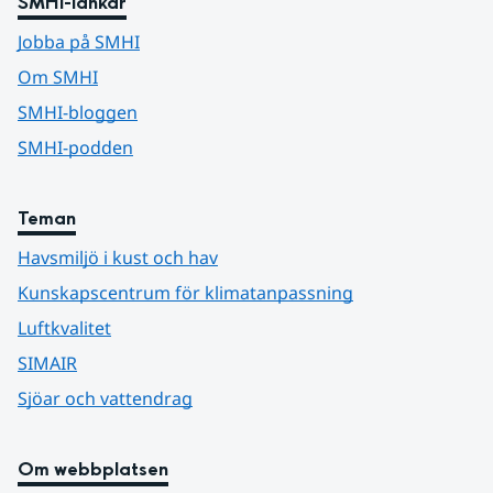
SMHI-länkar
Jobba på SMHI
Om SMHI
SMHI-bloggen
SMHI-podden
Teman
Havsmiljö i kust och hav
Kunskapscentrum för klimatanpassning
Luftkvalitet
SIMAIR
Sjöar och vattendrag
Om webbplatsen