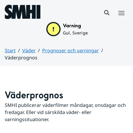
Hoppa till sidans innehåll
Meny
Varning
Gul, Sverige
Start
Väder
Prognoser och varningar
Väderprognos
Huvudinnehåll
Väderprognos
SMHI publicerar väderfilmer måndagar, onsdagar och 
fredagar. Eller vid särskilda väder- eller 
varningssituationer.