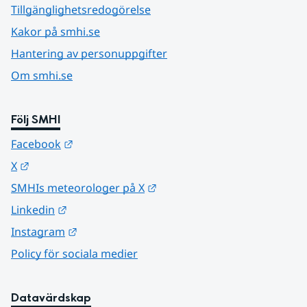
Tillgänglighetsredogörelse
Kakor på smhi.se
Hantering av personuppgifter
Om smhi.se
Följ SMHI
Länk till annan webbplats.
Facebook
Länk till annan webbplats.
X
Länk till annan webbplats.
SMHIs meteorologer på X
Länk till annan webbplats.
Linkedin
Länk till annan webbplats.
Instagram
Policy för sociala medier
Datavärdskap