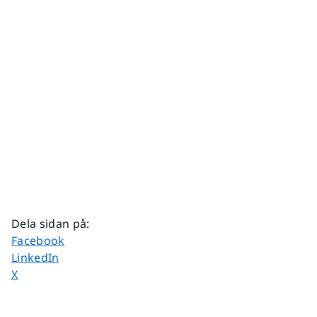
Dela sidan på
:
Dela sidan på
Facebook
Dela sidan på
LinkedIn
Dela sidan på
X