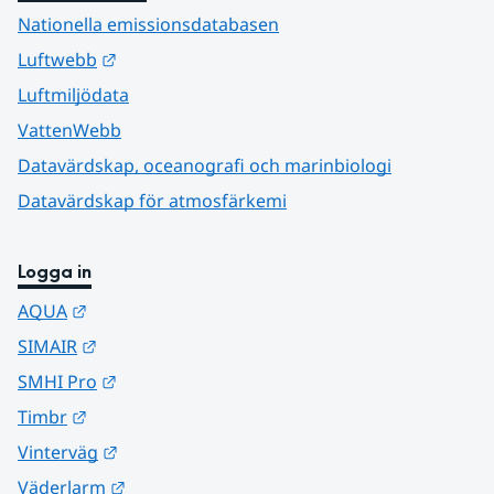
Nationella emissionsdatabasen
Länk till annan webbplats.
Luftwebb
Luftmiljödata
VattenWebb
Datavärdskap, oceanografi och marinbiologi
Datavärdskap för atmosfärkemi
Logga in
Länk till annan webbplats.
AQUA
Länk till annan webbplats.
SIMAIR
Länk till annan webbplats.
SMHI Pro
Länk till annan webbplats.
Timbr
Länk till annan webbplats.
Vinterväg
Länk till annan webbplats.
Väderlarm