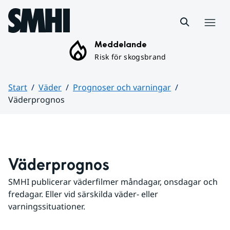
Hoppa till sidans innehåll
Meny
Meddelande
Risk för skogsbrand
Start
Väder
Prognoser och varningar
Väderprognos
Huvudinnehåll
Väderprognos
SMHI publicerar väderfilmer måndagar, onsdagar och 
fredagar. Eller vid särskilda väder- eller 
varningssituationer.