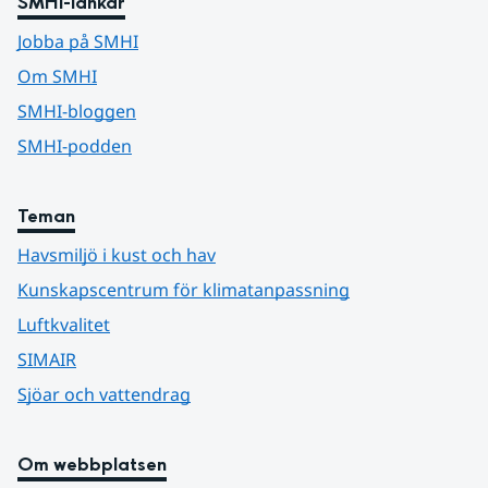
SMHI-länkar
Jobba på SMHI
Om SMHI
SMHI-bloggen
SMHI-podden
Teman
Havsmiljö i kust och hav
Kunskapscentrum för klimatanpassning
Luftkvalitet
SIMAIR
Sjöar och vattendrag
Om webbplatsen