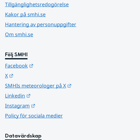
Tillgänglighetsredogörelse
Kakor på smhi.se
Hantering av personuppgifter
Om smhi.se
Följ SMHI
Länk till annan webbplats.
Facebook
Länk till annan webbplats.
X
Länk till annan webbplats.
SMHIs meteorologer på X
Länk till annan webbplats.
Linkedin
Länk till annan webbplats.
Instagram
Policy för sociala medier
Datavärdskap