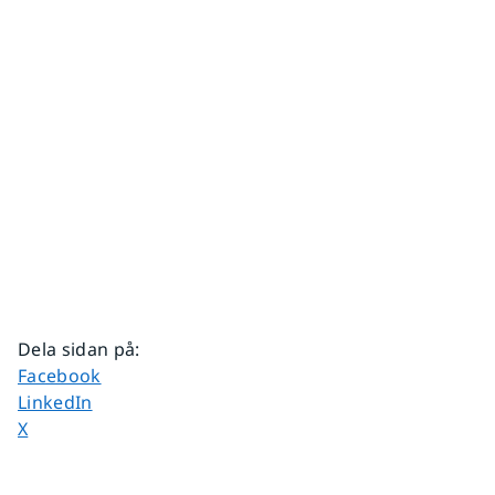
Dela sidan på
:
Dela sidan på
Facebook
Dela sidan på
LinkedIn
Dela sidan på
X