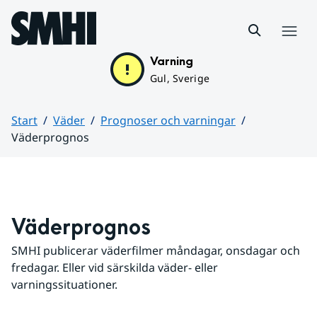
Hoppa till sidans innehåll
Meny
Varning
Gul, Sverige
Start
Väder
Prognoser och varningar
Väderprognos
Huvudinnehåll
Väderprognos
SMHI publicerar väderfilmer måndagar, onsdagar och 
fredagar. Eller vid särskilda väder- eller 
varningssituationer.