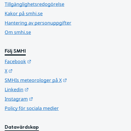
Tillgänglighetsredogörelse
Kakor på smhi.se
Hantering av personuppgifter
Om smhi.se
Följ SMHI
Länk till annan webbplats.
Facebook
Länk till annan webbplats.
X
Länk till annan webbplats.
SMHIs meteorologer på X
Länk till annan webbplats.
Linkedin
Länk till annan webbplats.
Instagram
Policy för sociala medier
Datavärdskap