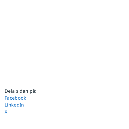
Dela sidan på
:
Dela sidan på
Facebook
Dela sidan på
LinkedIn
Dela sidan på
X