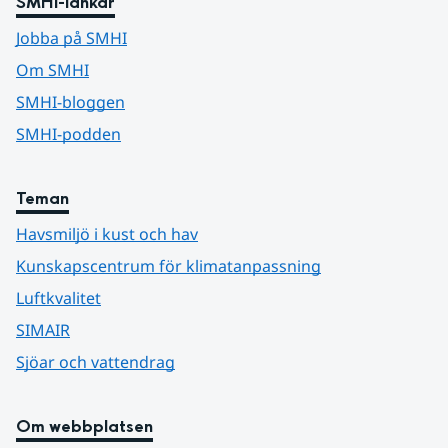
SMHI-länkar
Jobba på SMHI
Om SMHI
SMHI-bloggen
SMHI-podden
Teman
Havsmiljö i kust och hav
Kunskapscentrum för klimatanpassning
Luftkvalitet
SIMAIR
Sjöar och vattendrag
Om webbplatsen