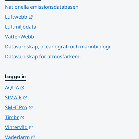
Nationella emissionsdatabasen
Länk till annan webbplats.
Luftwebb
Luftmiljödata
VattenWebb
Datavärdskap, oceanografi och marinbiologi
Datavärdskap för atmosfärkemi
Logga in
Länk till annan webbplats.
AQUA
Länk till annan webbplats.
SIMAIR
Länk till annan webbplats.
SMHI Pro
Länk till annan webbplats.
Timbr
Länk till annan webbplats.
Vinterväg
Länk till annan webbplats.
Väderlarm