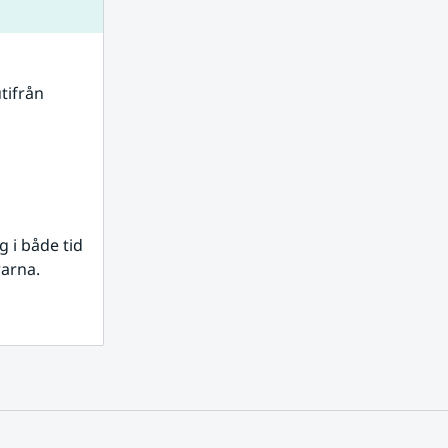
tifrån 
i både tid 
rarna.