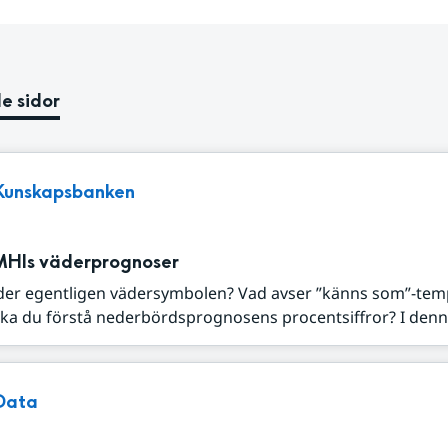
e sidor
Kunskapsbanken
MHIs väderprognoser
der egentligen vädersymbolen? Vad avser ”känns som”-tem
ka du förstå nederbördsprognosens procentsiffror? I denna
Data