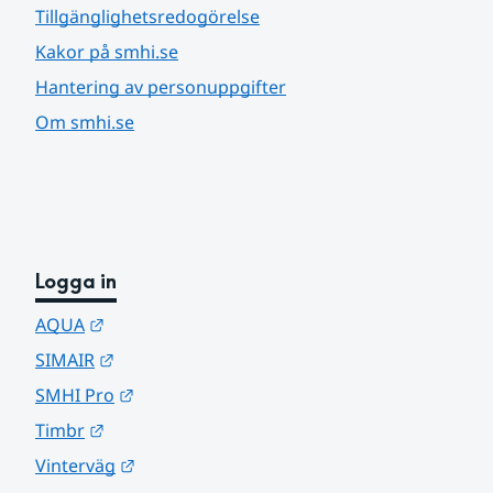
Tillgänglighetsredogörelse
Kakor på smhi.se
Hantering av personuppgifter
Om smhi.se
Logga in
Länk till annan webbplats.
AQUA
Länk till annan webbplats.
SIMAIR
Länk till annan webbplats.
SMHI Pro
Länk till annan webbplats.
Timbr
Länk till annan webbplats.
Vinterväg