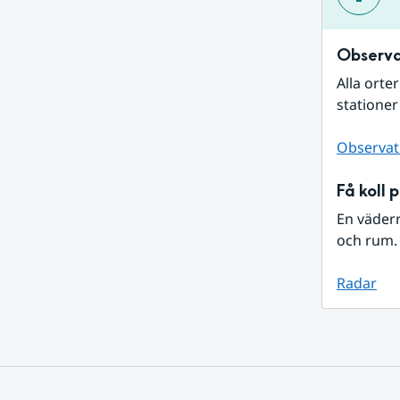
Observa
Alla orte
stationer
Observat
Få koll 
En väder
och rum. 
Radar