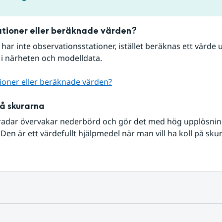
tioner eller beräknade värden?
r har inte observationsstationer, istället beräknas ett värde u
 i närheten och modelldata.
ioner eller beräknade värden?
på skurarna
radar övervakar nederbörd och gör det med hög upplösning 
Den är ett värdefullt hjälpmedel när man vill ha koll på sku