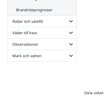
Brandriskprognoser
Radar och satellit
Väder till havs
Undersidor
för
Radar
Observationer
Undersidor
och
för
satellit
Väder
Mark och vatten
Undersidor
till
för
havs
Observationer
Undersidor
för
Mark
och
vatten
Dela sidan