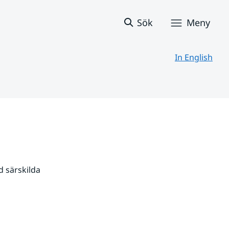
Sök
Meny
In English
 särskilda 