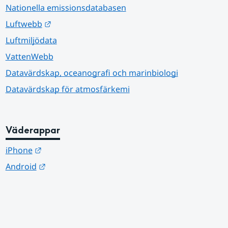
Nationella emissionsdatabasen
Länk till annan webbplats.
Luftwebb
Luftmiljödata
VattenWebb
Datavärdskap, oceanografi och marinbiologi
Datavärdskap för atmosfärkemi
Väderappar
Länk till annan webbplats.
iPhone
Länk till annan webbplats.
Android