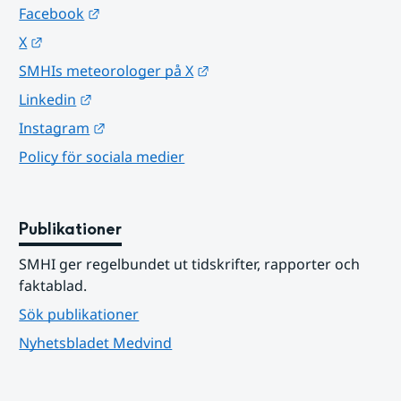
Länk till annan webbplats.
Facebook
Länk till annan webbplats.
X
Länk till annan webbplats.
SMHIs meteorologer på X
Länk till annan webbplats.
Linkedin
Länk till annan webbplats.
Instagram
Policy för sociala medier
Publikationer
SMHI ger regelbundet ut tidskrifter, rapporter och 
faktablad.
Sök publikationer
Nyhetsbladet Medvind