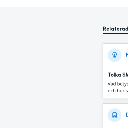
Relaterad
Tolka S
Vad bety
och hur s