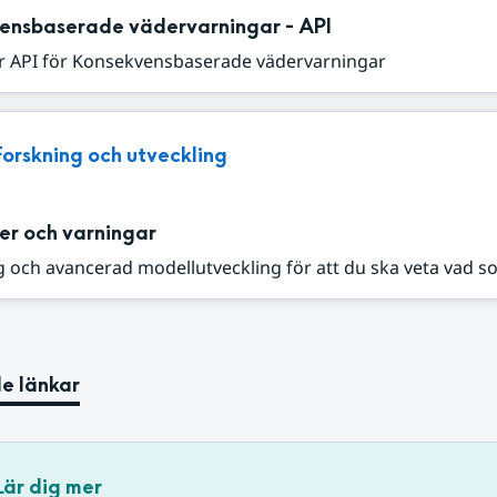
ensbaserade vädervarningar - API
r API för Konsekvensbaserade vädervarningar
Forskning och utveckling
er och varningar
 och avancerad modellutveckling för att du ska veta vad s
e länkar
Lär dig mer