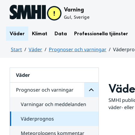
Hoppa till sidans innehåll
Varning
Gul, Sverige
Väder
Klimat
Data
Professionella tjänster
Start
Väder
Prognoser och varningar
Väderpr
varningar
och
Huvudinnehåll
Prognoser
för
Undersidor
Väder
Väde
Prognoser och varningar
SMHI public
Varningar och meddelanden
väder- eller
Väderprognos
Meteorologens kommentar