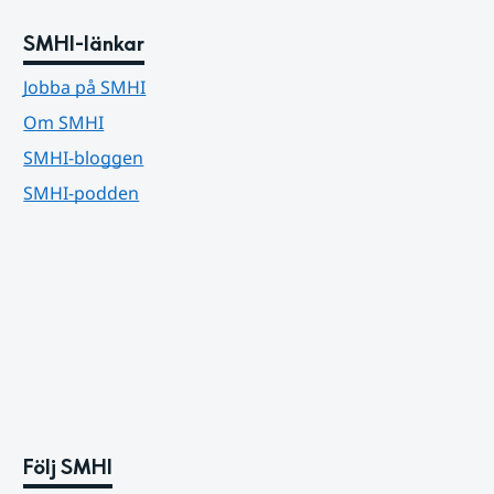
SMHI-länkar
Jobba på SMHI
Om SMHI
SMHI-bloggen
SMHI-podden
Följ SMHI