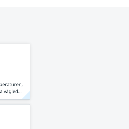
peraturen,
 vägled...