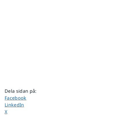
Dela sidan på
:
Dela sidan på
Facebook
Dela sidan på
LinkedIn
Dela sidan på
X