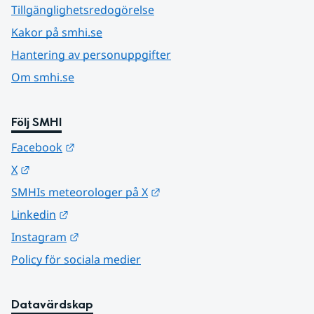
Tillgänglighetsredogörelse
Kakor på smhi.se
Hantering av personuppgifter
Om smhi.se
Följ SMHI
Länk till annan webbplats.
Facebook
Länk till annan webbplats.
X
Länk till annan webbplats.
SMHIs meteorologer på X
Länk till annan webbplats.
Linkedin
Länk till annan webbplats.
Instagram
Policy för sociala medier
Datavärdskap