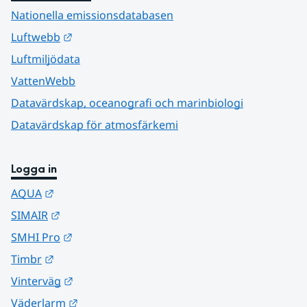
Nationella emissionsdatabasen
Länk till annan webbplats.
Luftwebb
Luftmiljödata
VattenWebb
Datavärdskap, oceanografi och marinbiologi
Datavärdskap för atmosfärkemi
Logga in
Länk till annan webbplats.
AQUA
Länk till annan webbplats.
SIMAIR
Länk till annan webbplats.
SMHI Pro
Länk till annan webbplats.
Timbr
Länk till annan webbplats.
Vinterväg
Länk till annan webbplats.
Väderlarm