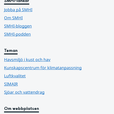
SMHI-länkar
Jobba på SMHI
Om SMHI
SMHI-bloggen
SMHI-podden
Teman
Havsmiljö i kust och hav
Kunskapscentrum för klimatanpassning
Luftkvalitet
SIMAIR
Sjöar och vattendrag
Om webbplatsen