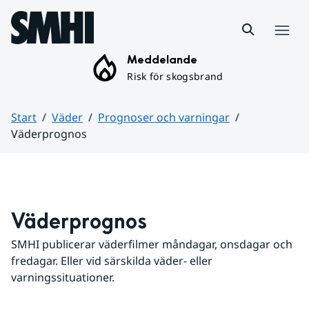
Hoppa till sidans innehåll
Meny
Meddelande
Risk för skogsbrand
Start
Väder
Prognoser och varningar
Väderprognos
Huvudinnehåll
Väderprognos
SMHI publicerar väderfilmer måndagar, onsdagar och 
fredagar. Eller vid särskilda väder- eller 
varningssituationer.