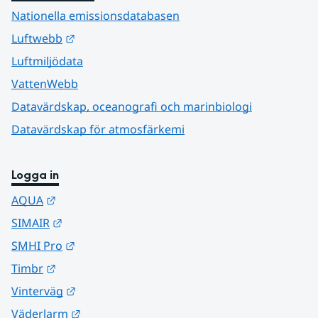
Nationella emissionsdatabasen
Länk till annan webbplats.
Luftwebb
Luftmiljödata
VattenWebb
Datavärdskap, oceanografi och marinbiologi
Datavärdskap för atmosfärkemi
Logga in
Länk till annan webbplats.
AQUA
Länk till annan webbplats.
SIMAIR
Länk till annan webbplats.
SMHI Pro
Länk till annan webbplats.
Timbr
Länk till annan webbplats.
Vinterväg
Länk till annan webbplats.
Väderlarm