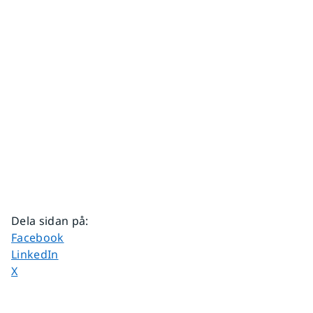
Dela sidan på
:
Dela sidan på
Facebook
Dela sidan på
LinkedIn
Dela sidan på
X