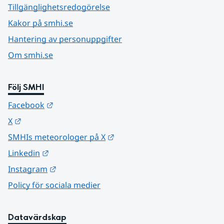
Tillgänglighetsredogörelse
Kakor på smhi.se
Hantering av personuppgifter
Om smhi.se
Följ SMHI
Länk till annan webbplats.
Facebook
Länk till annan webbplats.
X
Länk till annan webbplats.
SMHIs meteorologer på X
Länk till annan webbplats.
Linkedin
Länk till annan webbplats.
Instagram
Policy för sociala medier
Datavärdskap