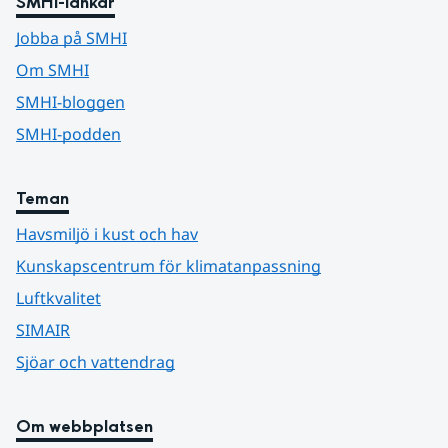
SMHI-länkar
Jobba på SMHI
Om SMHI
SMHI-bloggen
SMHI-podden
Teman
Havsmiljö i kust och hav
Kunskapscentrum för klimatanpassning
Luftkvalitet
SIMAIR
Sjöar och vattendrag
Om webbplatsen