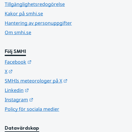
Tillgänglighetsredogörelse
Kakor på smhi.se
Hantering av personuppgifter
Om smhi.se
Följ SMHI
Länk till annan webbplats.
Facebook
Länk till annan webbplats.
X
Länk till annan webbplats.
SMHIs meteorologer på X
Länk till annan webbplats.
Linkedin
Länk till annan webbplats.
Instagram
Policy för sociala medier
Datavärdskap