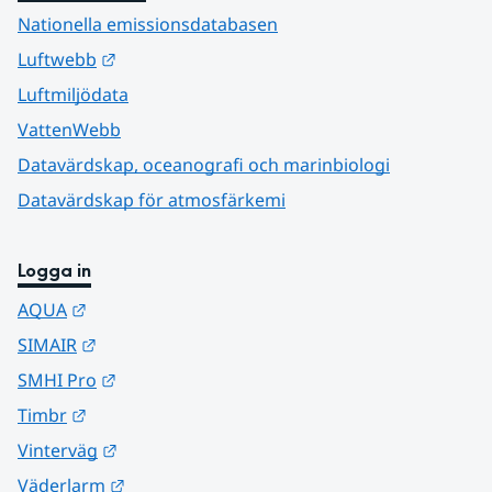
Nationella emissionsdatabasen
Länk till annan webbplats.
Luftwebb
Luftmiljödata
VattenWebb
Datavärdskap, oceanografi och marinbiologi
Datavärdskap för atmosfärkemi
Logga in
Länk till annan webbplats.
AQUA
Länk till annan webbplats.
SIMAIR
Länk till annan webbplats.
SMHI Pro
Länk till annan webbplats.
Timbr
Länk till annan webbplats.
Vinterväg
Länk till annan webbplats.
Väderlarm