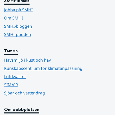
SMHI-länkar
Jobba på SMHI
Om SMHI
SMHI-bloggen
SMHI-podden
Teman
Havsmiljö i kust och hav
Kunskapscentrum för klimatanpassning
Luftkvalitet
SIMAIR
Sjöar och vattendrag
Om webbplatsen