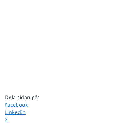
Dela sidan på
:
Dela sidan på
Facebook
Dela sidan på
LinkedIn
Dela sidan på
X