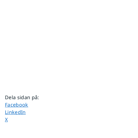
Dela sidan på
:
Dela sidan på
Facebook
Dela sidan på
LinkedIn
Dela sidan på
X