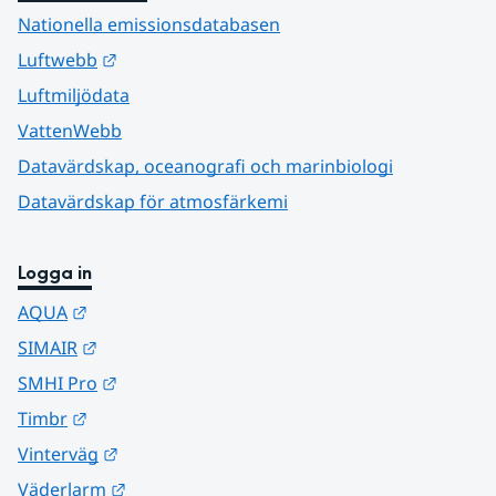
Nationella emissionsdatabasen
Länk till annan webbplats.
Luftwebb
Luftmiljödata
VattenWebb
Datavärdskap, oceanografi och marinbiologi
Datavärdskap för atmosfärkemi
Logga in
Länk till annan webbplats.
AQUA
Länk till annan webbplats.
SIMAIR
Länk till annan webbplats.
SMHI Pro
Länk till annan webbplats.
Timbr
Länk till annan webbplats.
Vinterväg
Länk till annan webbplats.
Väderlarm