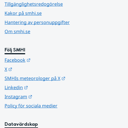
Tillgänglighetsredogörelse
Kakor på smhi.se
Hantering av personuppgifter
Om smhi.se
Följ SMHI
Länk till annan webbplats.
Facebook
Länk till annan webbplats.
X
Länk till annan webbplats.
SMHIs meteorologer på X
Länk till annan webbplats.
Linkedin
Länk till annan webbplats.
Instagram
Policy för sociala medier
Datavärdskap