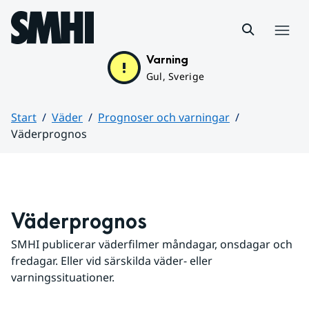
Hoppa till sidans innehåll
Meny
Varning
Gul, Sverige
Start
Väder
Prognoser och varningar
Väderprognos
Huvudinnehåll
Väderprognos
SMHI publicerar väderfilmer måndagar, onsdagar och 
fredagar. Eller vid särskilda väder- eller 
varningssituationer.