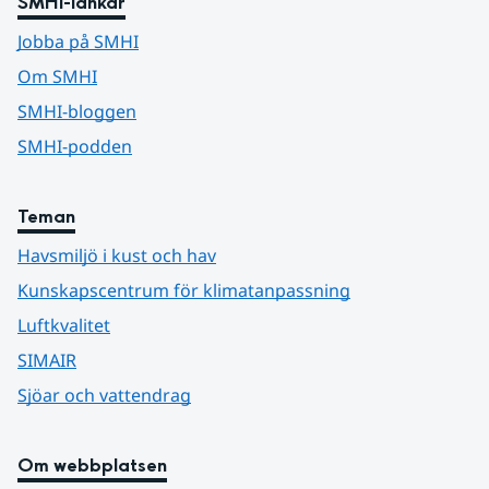
SMHI-länkar
Jobba på SMHI
Om SMHI
SMHI-bloggen
SMHI-podden
Teman
Havsmiljö i kust och hav
Kunskapscentrum för klimatanpassning
Luftkvalitet
SIMAIR
Sjöar och vattendrag
Om webbplatsen