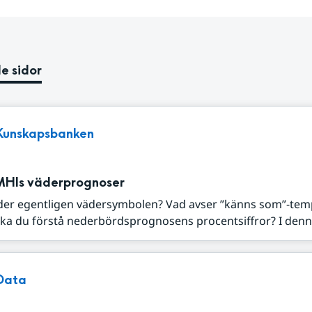
e sidor
Kunskapsbanken
MHIs väderprognoser
der egentligen vädersymbolen? Vad avser ”känns som”-tem
ka du förstå nederbördsprognosens procentsiffror? I denna
Data