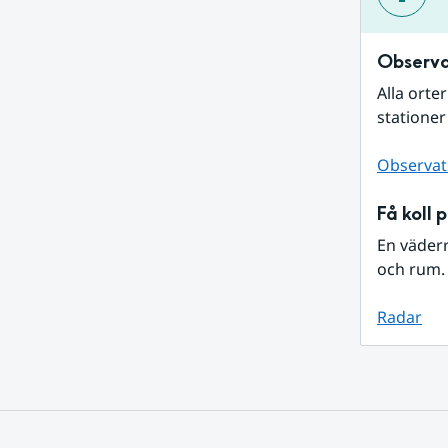
Observa
Alla orte
stationer
Observat
Få koll 
En väder
och rum. 
Radar