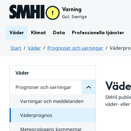
Hoppa till sidans innehåll
Varning
Gul, Sverige
Väder
Klimat
Data
Professionella tjänster
Start
Väder
Prognoser och varningar
Väderpr
varningar
och
Huvudinnehåll
Prognoser
för
Undersidor
Väder
Väde
Prognoser och varningar
SMHI public
Varningar och meddelanden
väder- eller
Väderprognos
Meteorologens kommentar