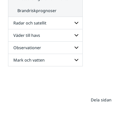
Brandriskprognoser
Radar och satellit
Väder till havs
Undersidor
för
Radar
Observationer
Undersidor
och
för
satellit
Väder
Mark och vatten
Undersidor
till
för
havs
Observationer
Undersidor
för
Mark
och
vatten
Dela sidan