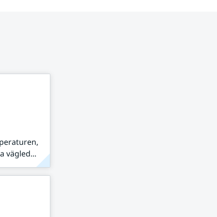
peraturen,
 vägled...