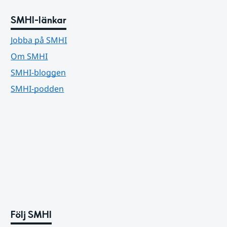
SMHI-länkar
Jobba på SMHI
Om SMHI
SMHI-bloggen
SMHI-podden
Följ SMHI