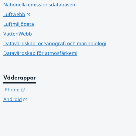
Nationella emissionsdatabasen
Länk till annan webbplats.
Luftwebb
Luftmiljödata
VattenWebb
Datavärdskap, oceanografi och marinbiologi
Datavärdskap för atmosfärkemi
Väderappar
Länk till annan webbplats.
iPhone
Länk till annan webbplats.
Android