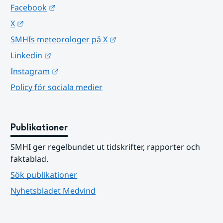
Länk till annan webbplats.
Facebook
Länk till annan webbplats.
X
Länk till annan webbplats.
SMHIs meteorologer på X
Länk till annan webbplats.
Linkedin
Länk till annan webbplats.
Instagram
Policy för sociala medier
Publikationer
SMHI ger regelbundet ut tidskrifter, rapporter och 
faktablad.
Sök publikationer
Nyhetsbladet Medvind