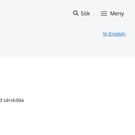
Sök
Meny
In English
 särskilda 