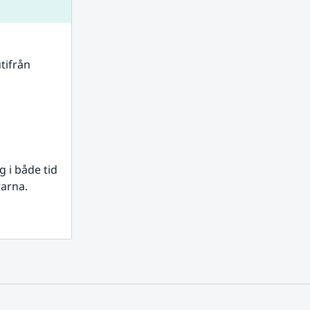
tifrån 
i både tid 
rarna.