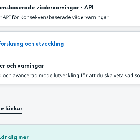
ensbaserade vädervarningar - API
r API för Konsekvensbaserade vädervarningar
Forskning och utveckling
er och varningar
 och avancerad modellutveckling för att du ska veta vad s
e länkar
Lär dig mer