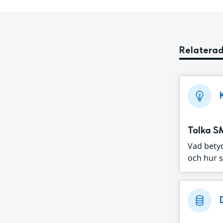
Relaterad
Tolka S
Vad bety
och hur s