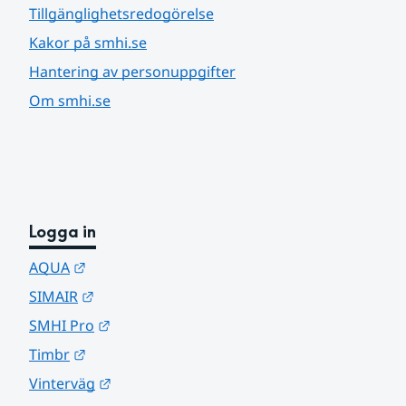
Tillgänglighetsredogörelse
Kakor på smhi.se
Hantering av personuppgifter
Om smhi.se
Logga in
Länk till annan webbplats.
AQUA
Länk till annan webbplats.
SIMAIR
Länk till annan webbplats.
SMHI Pro
Länk till annan webbplats.
Timbr
Länk till annan webbplats.
Vinterväg