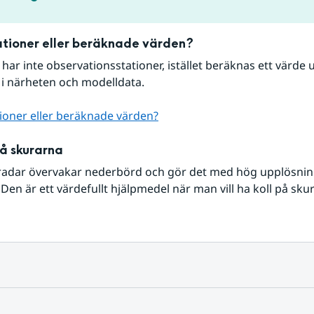
tioner eller beräknade värden?
r har inte observationsstationer, istället beräknas ett värde u
 i närheten och modelldata.
ioner eller beräknade värden?
på skurarna
radar övervakar nederbörd och gör det med hög upplösning 
Den är ett värdefullt hjälpmedel när man vill ha koll på sku