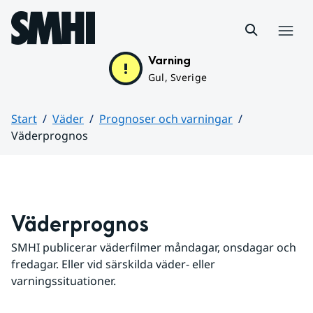
Hoppa till sidans innehåll
Meny
Varning
Gul, Sverige
Start
Väder
Prognoser och varningar
Väderprognos
Huvudinnehåll
Väderprognos
SMHI publicerar väderfilmer måndagar, onsdagar och 
fredagar. Eller vid särskilda väder- eller 
varningssituationer.