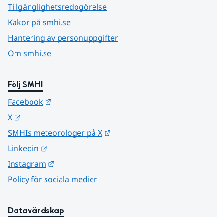
Tillgänglighetsredogörelse
Kakor på smhi.se
Hantering av personuppgifter
Om smhi.se
Följ SMHI
Länk till annan webbplats.
Facebook
Länk till annan webbplats.
X
Länk till annan webbplats.
SMHIs meteorologer på X
Länk till annan webbplats.
Linkedin
Länk till annan webbplats.
Instagram
Policy för sociala medier
Datavärdskap