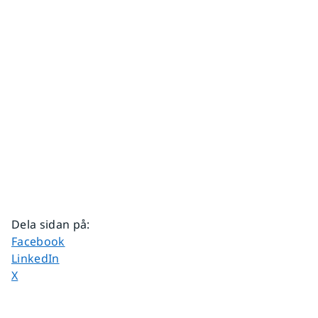
Dela sidan på
:
Dela sidan på
Facebook
Dela sidan på
LinkedIn
Dela sidan på
X