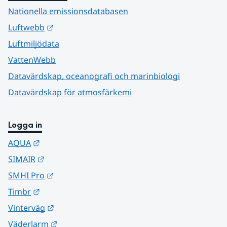
Nationella emissionsdatabasen
Länk till annan webbplats.
Luftwebb
Luftmiljödata
VattenWebb
Datavärdskap, oceanografi och marinbiologi
Datavärdskap för atmosfärkemi
Logga in
Länk till annan webbplats.
AQUA
Länk till annan webbplats.
SIMAIR
Länk till annan webbplats.
SMHI Pro
Länk till annan webbplats.
Timbr
Länk till annan webbplats.
Vinterväg
Länk till annan webbplats.
Väderlarm