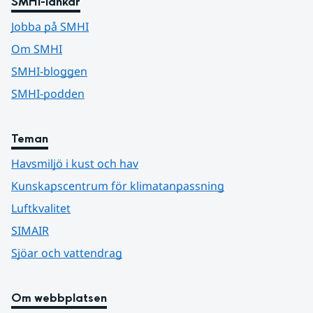
SMHI-länkar
Jobba på SMHI
Om SMHI
SMHI-bloggen
SMHI-podden
Teman
Havsmiljö i kust och hav
Kunskapscentrum för klimatanpassning
Luftkvalitet
SIMAIR
Sjöar och vattendrag
Om webbplatsen