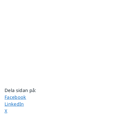
Dela sidan på
:
Dela sidan på
Facebook
Dela sidan på
LinkedIn
Dela sidan på
X