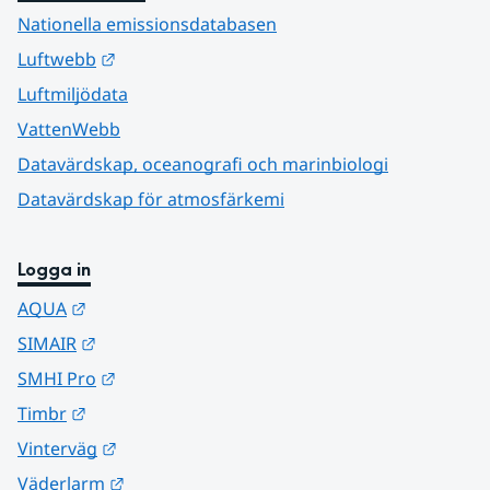
Nationella emissionsdatabasen
Länk till annan webbplats.
Luftwebb
Luftmiljödata
VattenWebb
Datavärdskap, oceanografi och marinbiologi
Datavärdskap för atmosfärkemi
Logga in
Länk till annan webbplats.
AQUA
Länk till annan webbplats.
SIMAIR
Länk till annan webbplats.
SMHI Pro
Länk till annan webbplats.
Timbr
Länk till annan webbplats.
Vinterväg
Länk till annan webbplats.
Väderlarm