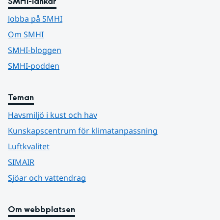
SMHI-länkar
Jobba på SMHI
Om SMHI
SMHI-bloggen
SMHI-podden
Teman
Havsmiljö i kust och hav
Kunskapscentrum för klimatanpassning
Luftkvalitet
SIMAIR
Sjöar och vattendrag
Om webbplatsen