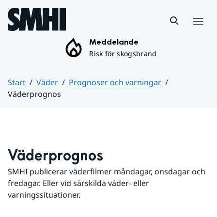
Hoppa till sidans innehåll
Meny
Meddelande
Risk för skogsbrand
Start
Väder
Prognoser och varningar
Väderprognos
Huvudinnehåll
Väderprognos
SMHI publicerar väderfilmer måndagar, onsdagar och 
fredagar. Eller vid särskilda väder- eller 
varningssituationer.