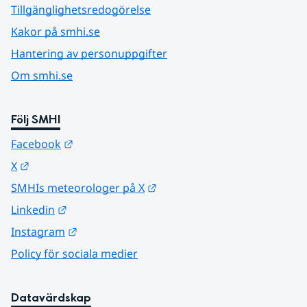
Tillgänglighetsredogörelse
Kakor på smhi.se
Hantering av personuppgifter
Om smhi.se
Följ SMHI
Länk till annan webbplats.
Facebook
Länk till annan webbplats.
X
Länk till annan webbplats.
SMHIs meteorologer på X
Länk till annan webbplats.
Linkedin
Länk till annan webbplats.
Instagram
Policy för sociala medier
Datavärdskap