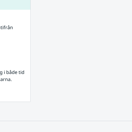
tifrån 
i både tid 
rarna.