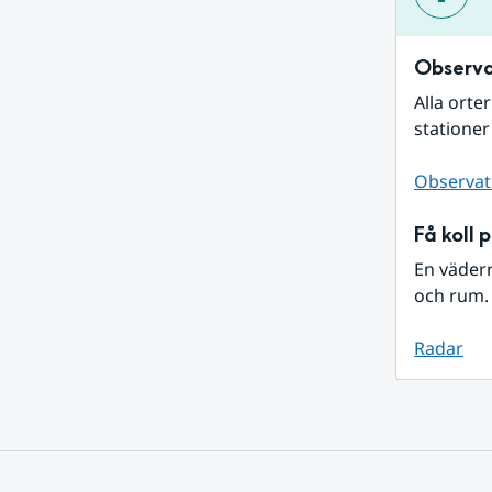
Observa
Alla orte
stationer
Observat
Få koll 
En väder
och rum. 
Radar