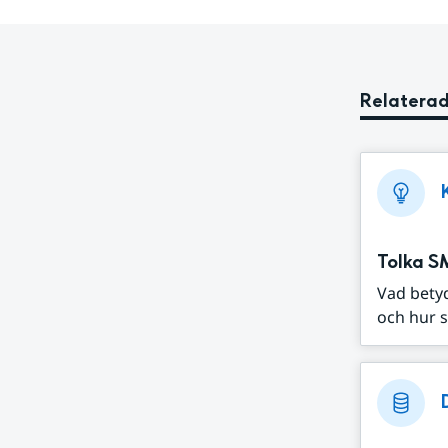
Relaterad
Tolka S
Vad bety
och hur s