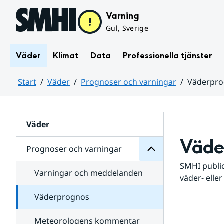
Hoppa till sidans innehåll
Varning
Gul, Sverige
Väder
Klimat
Data
Professionella tjänster
Start
Väder
Prognoser och varningar
Väderpr
varningar
och
Huvudinnehåll
Prognoser
för
Undersidor
Väder
Väde
Prognoser och varningar
SMHI public
Varningar och meddelanden
väder- eller
Väderprognos
Meteorologens kommentar