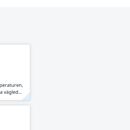
peraturen,
 vägled...