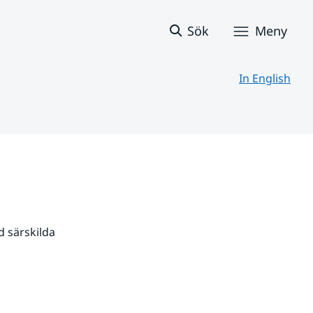
Sök
Meny
In English
 särskilda 