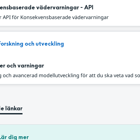
ensbaserade vädervarningar - API
r API för Konsekvensbaserade vädervarningar
Forskning och utveckling
er och varningar
 och avancerad modellutveckling för att du ska veta vad s
e länkar
Lär dig mer