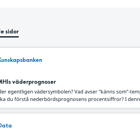
e sidor
Kunskapsbanken
MHIs väderprognoser
der egentligen vädersymbolen? Vad avser ”känns som”-tem
ka du förstå nederbördsprognosens procentsiffror? I denna
Data