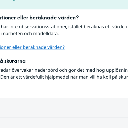
tioner eller beräknade värden?
r har inte observationsstationer, istället beräknas ett värde u
 i närheten och modelldata.
ioner eller beräknade värden?
på skurarna
radar övervakar nederbörd och gör det med hög upplösning 
Den är ett värdefullt hjälpmedel när man vill ha koll på sku