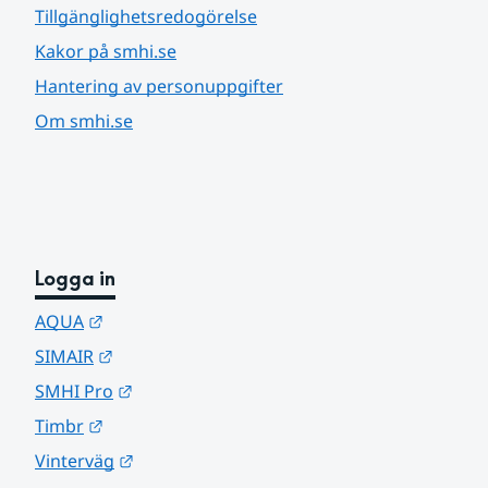
Tillgänglighetsredogörelse
Kakor på smhi.se
Hantering av personuppgifter
Om smhi.se
Logga in
Länk till annan webbplats.
AQUA
Länk till annan webbplats.
SIMAIR
Länk till annan webbplats.
SMHI Pro
Länk till annan webbplats.
Timbr
Länk till annan webbplats.
Vinterväg