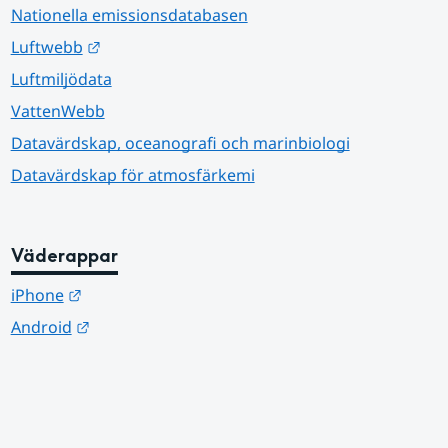
Nationella emissionsdatabasen
Länk till annan webbplats.
Luftwebb
Luftmiljödata
VattenWebb
Datavärdskap, oceanografi och marinbiologi
Datavärdskap för atmosfärkemi
Väderappar
Länk till annan webbplats.
iPhone
Länk till annan webbplats.
Android