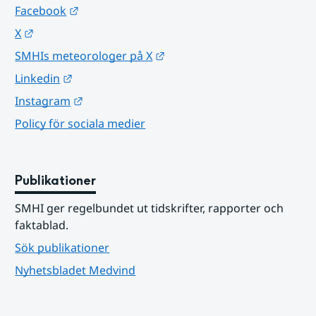
Länk till annan webbplats.
Facebook
Länk till annan webbplats.
X
Länk till annan webbplats.
SMHIs meteorologer på X
Länk till annan webbplats.
Linkedin
Länk till annan webbplats.
Instagram
Policy för sociala medier
Publikationer
SMHI ger regelbundet ut tidskrifter, rapporter och 
faktablad.
Sök publikationer
Nyhetsbladet Medvind