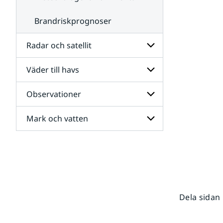
Brandriskprognoser
Radar och satellit
Väder till havs
Undersidor
för
Radar
Observationer
Undersidor
och
för
satellit
Väder
Mark och vatten
Undersidor
till
för
havs
Observationer
Undersidor
för
Mark
och
vatten
Dela sidan