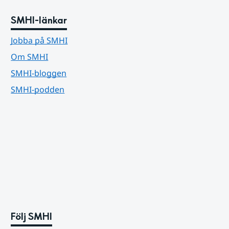
SMHI-länkar
Jobba på SMHI
Om SMHI
SMHI-bloggen
SMHI-podden
Följ SMHI