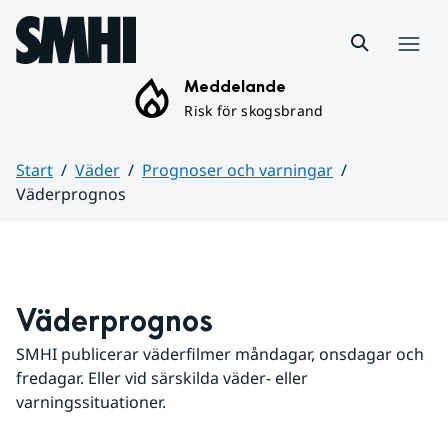
Hoppa till sidans innehåll
Meny
Meddelande
Risk för skogsbrand
Start
Väder
Prognoser och varningar
Väderprognos
Huvudinnehåll
Väderprognos
SMHI publicerar väderfilmer måndagar, onsdagar och 
fredagar. Eller vid särskilda väder- eller 
varningssituationer.