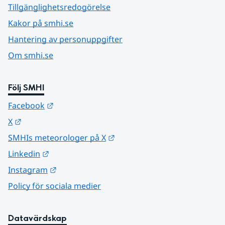
Tillgänglighetsredogörelse
Kakor på smhi.se
Hantering av personuppgifter
Om smhi.se
Följ SMHI
Länk till annan webbplats.
Facebook
Länk till annan webbplats.
X
Länk till annan webbplats.
SMHIs meteorologer på X
Länk till annan webbplats.
Linkedin
Länk till annan webbplats.
Instagram
Policy för sociala medier
Datavärdskap