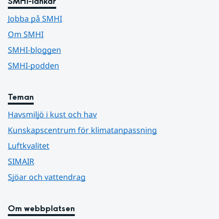
SMHI-länkar
Jobba på SMHI
Om SMHI
SMHI-bloggen
SMHI-podden
Teman
Havsmiljö i kust och hav
Kunskapscentrum för klimatanpassning
Luftkvalitet
SIMAIR
Sjöar och vattendrag
Om webbplatsen