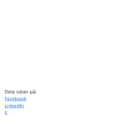
Dela sidan på
:
Dela sidan på
Facebook
Dela sidan på
LinkedIn
Dela sidan på
X