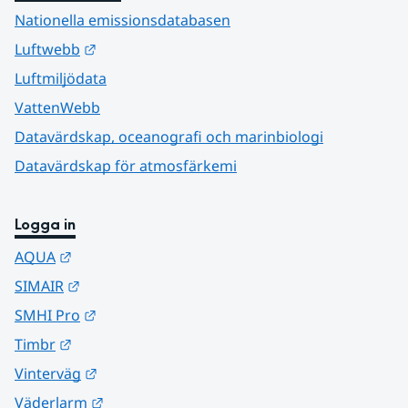
Nationella emissionsdatabasen
Länk till annan webbplats.
Luftwebb
Luftmiljödata
VattenWebb
Datavärdskap, oceanografi och marinbiologi
Datavärdskap för atmosfärkemi
Logga in
Länk till annan webbplats.
AQUA
Länk till annan webbplats.
SIMAIR
Länk till annan webbplats.
SMHI Pro
Länk till annan webbplats.
Timbr
Länk till annan webbplats.
Vinterväg
Länk till annan webbplats.
Väderlarm