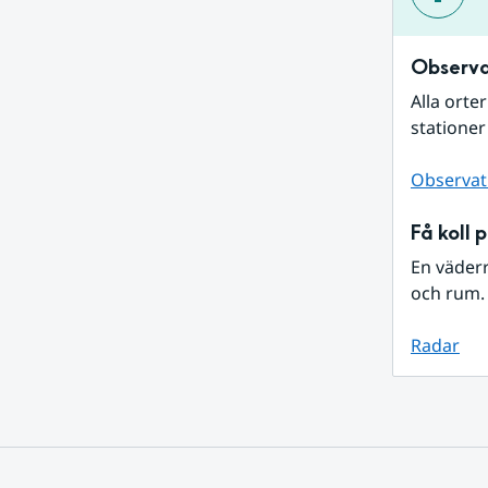
Observa
Alla orte
stationer
Observat
Få koll 
En väder
och rum. 
Radar