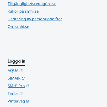
Tillgänglighetsredogörelse
Kakor på smhi.se
Hantering av personuppgifter
Om smhi.se
Logga in
Länk till annan webbplats.
AQUA
Länk till annan webbplats.
SIMAIR
Länk till annan webbplats.
SMHI Pro
Länk till annan webbplats.
Timbr
Länk till annan webbplats.
Vinterväg