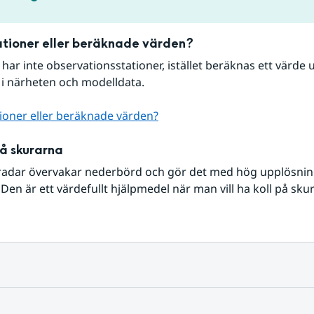
tioner eller beräknade värden?
r har inte observationsstationer, istället beräknas ett värde u
 i närheten och modelldata.
ioner eller beräknade värden?
på skurarna
radar övervakar nederbörd och gör det med hög upplösning 
Den är ett värdefullt hjälpmedel när man vill ha koll på sku