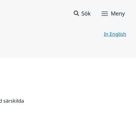
Sök
Meny
In English
 särskilda 