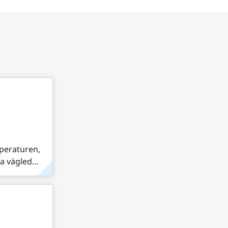
peraturen,
 vägled...