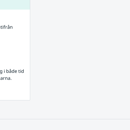
tifrån 
i både tid 
rarna.