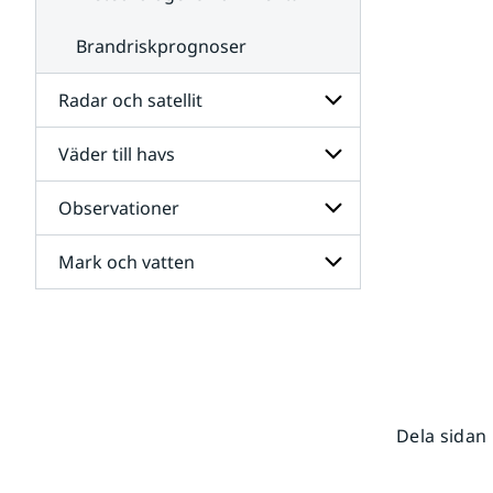
Brandriskprognoser
Radar och satellit
Väder till havs
Undersidor
för
Radar
Observationer
Undersidor
och
för
satellit
Väder
Mark och vatten
Undersidor
till
för
havs
Observationer
Undersidor
för
Mark
och
vatten
Dela sidan