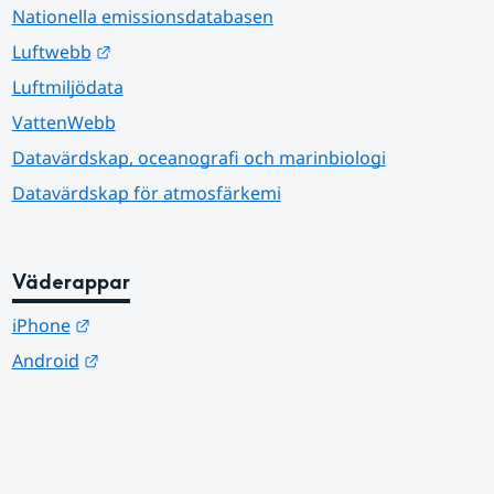
Nationella emissionsdatabasen
Länk till annan webbplats.
Luftwebb
Luftmiljödata
VattenWebb
Datavärdskap, oceanografi och marinbiologi
Datavärdskap för atmosfärkemi
Väderappar
Länk till annan webbplats.
iPhone
Länk till annan webbplats.
Android