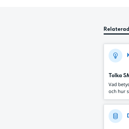
Relaterad
Tolka S
Vad bety
och hur s