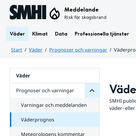
Hoppa till sidans innehåll
Meddelande
Risk för skogsbrand
Väder
Klimat
Data
Professionella tjänster
Start
Väder
Prognoser och varningar
Väderpr
varningar
och
Huvudinnehåll
Prognoser
för
Undersidor
Väder
Väde
Prognoser och varningar
SMHI public
Varningar och meddelanden
väder- eller
Väderprognos
Meteorologens kommentar