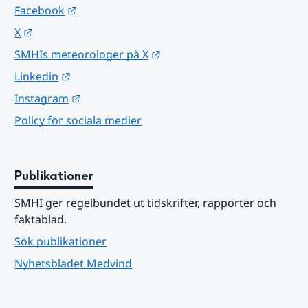
Länk till annan webbplats.
Facebook
Länk till annan webbplats.
X
Länk till annan webbplats.
SMHIs meteorologer på X
Länk till annan webbplats.
Linkedin
Länk till annan webbplats.
Instagram
Policy för sociala medier
Publikationer
SMHI ger regelbundet ut tidskrifter, rapporter och 
faktablad.
Sök publikationer
Nyhetsbladet Medvind