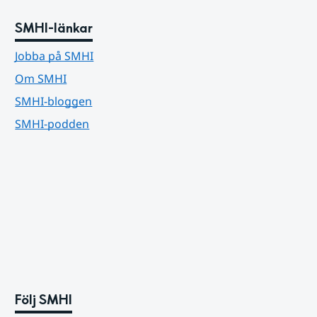
SMHI-länkar
Jobba på SMHI
Om SMHI
SMHI-bloggen
SMHI-podden
Följ SMHI