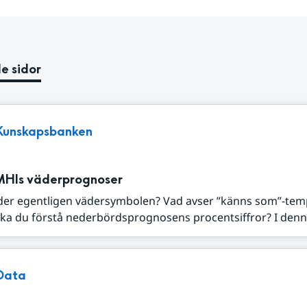
e sidor
Kunskapsbanken
MHIs väderprognoser
der egentligen vädersymbolen? Vad avser ”känns som”-tem
ka du förstå nederbördsprognosens procentsiffror? I denna
Data