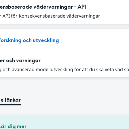
ensbaserade vädervarningar - API
r API för Konsekvensbaserade vädervarningar
Forskning och utveckling
er och varningar
 och avancerad modellutveckling för att du ska veta vad s
e länkar
Lär dig mer