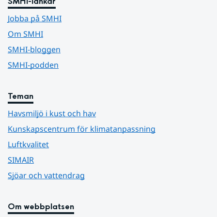
SMHI-länkar
Jobba på SMHI
Om SMHI
SMHI-bloggen
SMHI-podden
Teman
Havsmiljö i kust och hav
Kunskapscentrum för klimatanpassning
Luftkvalitet
SIMAIR
Sjöar och vattendrag
Om webbplatsen