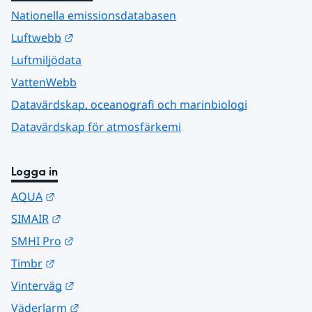
Nationella emissionsdatabasen
Länk till annan webbplats.
Luftwebb
Luftmiljödata
VattenWebb
Datavärdskap, oceanografi och marinbiologi
Datavärdskap för atmosfärkemi
Logga in
Länk till annan webbplats.
AQUA
Länk till annan webbplats.
SIMAIR
Länk till annan webbplats.
SMHI Pro
Länk till annan webbplats.
Timbr
Länk till annan webbplats.
Vinterväg
Länk till annan webbplats.
Väderlarm