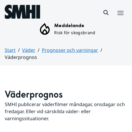
Hoppa till sidans innehåll
Meny
Meddelande
Risk för skogsbrand
Start
Väder
Prognoser och varningar
Väderprognos
Huvudinnehåll
Väderprognos
SMHI publicerar väderfilmer måndagar, onsdagar och 
fredagar. Eller vid särskilda väder- eller 
varningssituationer.