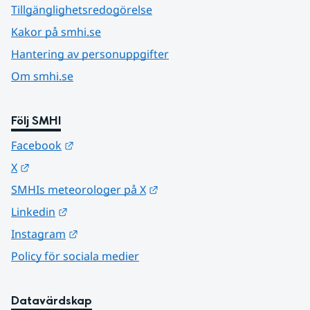
Tillgänglighetsredogörelse
Kakor på smhi.se
Hantering av personuppgifter
Om smhi.se
Följ SMHI
Länk till annan webbplats.
Facebook
Länk till annan webbplats.
X
Länk till annan webbplats.
SMHIs meteorologer på X
Länk till annan webbplats.
Linkedin
Länk till annan webbplats.
Instagram
Policy för sociala medier
Datavärdskap