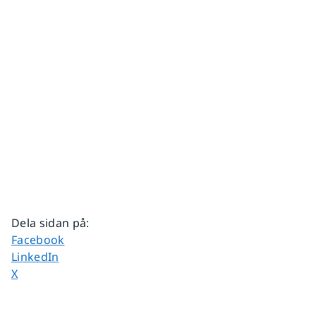
Dela sidan på
:
Dela sidan på
Facebook
Dela sidan på
LinkedIn
Dela sidan på
X