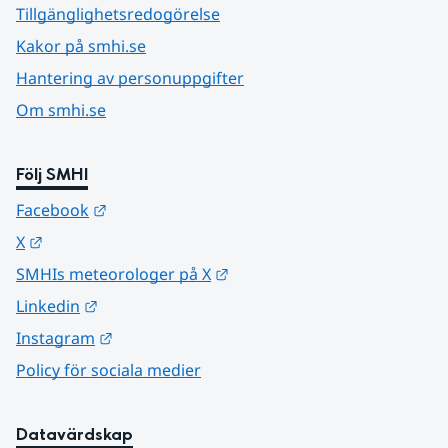
Tillgänglighetsredogörelse
Kakor på smhi.se
Hantering av personuppgifter
Om smhi.se
Följ SMHI
Länk till annan webbplats.
Facebook
Länk till annan webbplats.
X
Länk till annan webbplats.
SMHIs meteorologer på X
Länk till annan webbplats.
Linkedin
Länk till annan webbplats.
Instagram
Policy för sociala medier
Datavärdskap