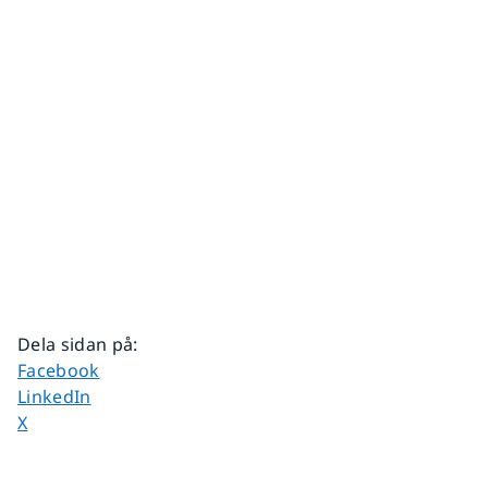
Dela sidan på
:
Dela sidan på
Facebook
Dela sidan på
LinkedIn
Dela sidan på
X