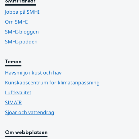
SMHI-länkar
Jobba på SMHI
Om SMHI
SMHI-bloggen
SMHI-podden
Teman
Havsmiljö i kust och hav
Kunskapscentrum för klimatanpassning
Luftkvalitet
SIMAIR
Sjöar och vattendrag
Om webbplatsen