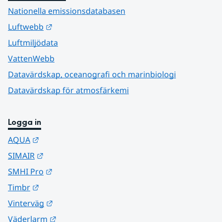
Nationella emissionsdatabasen
Länk till annan webbplats.
Luftwebb
Luftmiljödata
VattenWebb
Datavärdskap, oceanografi och marinbiologi
Datavärdskap för atmosfärkemi
Logga in
Länk till annan webbplats.
AQUA
Länk till annan webbplats.
SIMAIR
Länk till annan webbplats.
SMHI Pro
Länk till annan webbplats.
Timbr
Länk till annan webbplats.
Vinterväg
Länk till annan webbplats.
Väderlarm