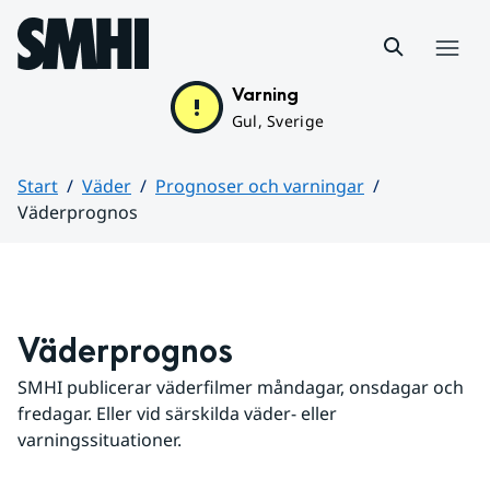
Hoppa till sidans innehåll
Meny
Varning
Gul, Sverige
Start
Väder
Prognoser och varningar
Väderprognos
Huvudinnehåll
Väderprognos
SMHI publicerar väderfilmer måndagar, onsdagar och 
fredagar. Eller vid särskilda väder- eller 
varningssituationer.