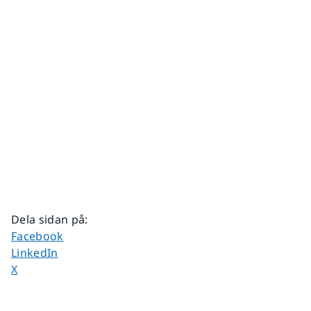
Dela sidan på
:
Dela sidan på
Facebook
Dela sidan på
LinkedIn
Dela sidan på
X