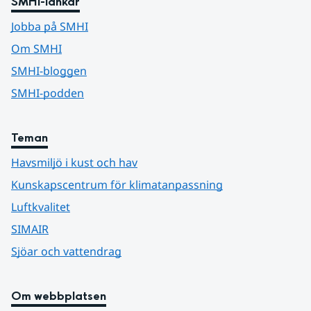
SMHI-länkar
Jobba på SMHI
Om SMHI
SMHI-bloggen
SMHI-podden
Teman
Havsmiljö i kust och hav
Kunskapscentrum för klimatanpassning
Luftkvalitet
SIMAIR
Sjöar och vattendrag
Om webbplatsen