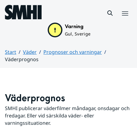
Hoppa till sidans innehåll
Meny
Varning
Gul, Sverige
Start
Väder
Prognoser och varningar
Väderprognos
Huvudinnehåll
Väderprognos
SMHI publicerar väderfilmer måndagar, onsdagar och 
fredagar. Eller vid särskilda väder- eller 
varningssituationer.