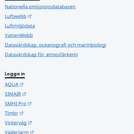
Nationella emissionsdatabasen
Länk till annan webbplats.
Luftwebb
Luftmiljödata
VattenWebb
Datavärdskap, oceanografi och marinbiologi
Datavärdskap för atmosfärkemi
Logga in
Länk till annan webbplats.
AQUA
Länk till annan webbplats.
SIMAIR
Länk till annan webbplats.
SMHI Pro
Länk till annan webbplats.
Timbr
Länk till annan webbplats.
Vinterväg
Länk till annan webbplats.
Väderlarm