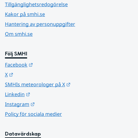
Tillgänglighetsredogörelse
Kakor på smhi.se
Hantering av personuppgifter
Om smhi.se
Följ SMHI
Länk till annan webbplats.
Facebook
Länk till annan webbplats.
X
Länk till annan webbplats.
SMHIs meteorologer på X
Länk till annan webbplats.
Linkedin
Länk till annan webbplats.
Instagram
Policy för sociala medier
Datavärdskap