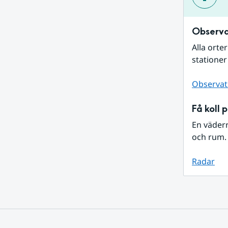
Observa
Alla orte
stationer
Observat
Få koll 
En väder
och rum. 
Radar