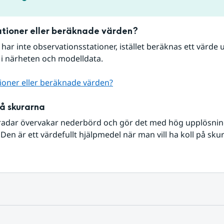
tioner eller beräknade värden?
r har inte observationsstationer, istället beräknas ett värde u
 i närheten och modelldata.
ioner eller beräknade värden?
på skurarna
radar övervakar nederbörd och gör det med hög upplösning 
Den är ett värdefullt hjälpmedel när man vill ha koll på sku