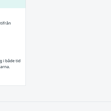
tifrån 
i både tid 
rarna.