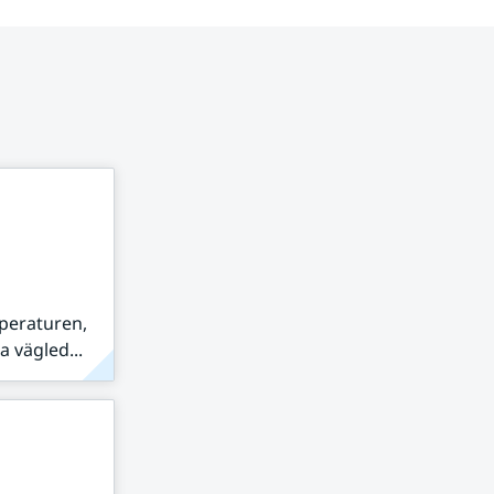
peraturen,
 vägled...