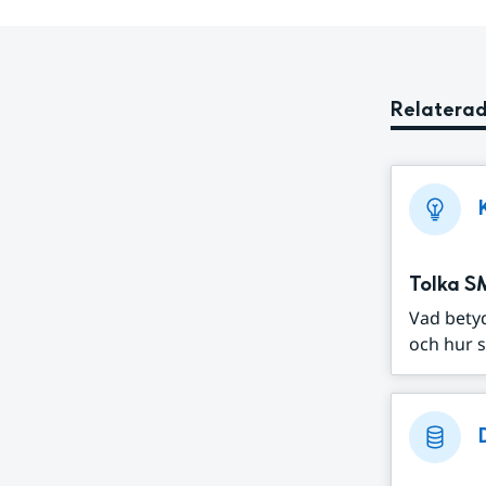
Relaterad
Tolka S
Vad bety
och hur s