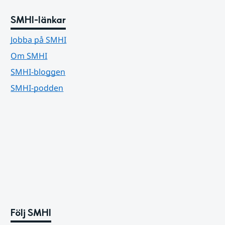
SMHI-länkar
Jobba på SMHI
Om SMHI
SMHI-bloggen
SMHI-podden
Följ SMHI