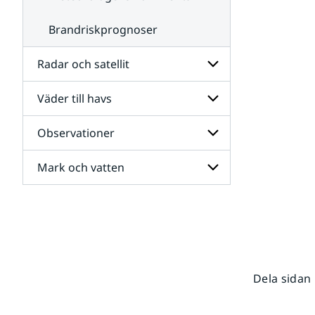
Brandriskprognoser
Radar och satellit
Väder till havs
Undersidor
för
Radar
Observationer
Undersidor
och
för
satellit
Väder
Mark och vatten
Undersidor
till
för
havs
Observationer
Undersidor
för
Mark
och
vatten
Dela sidan