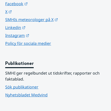
Länk till annan webbplats.
Facebook
Länk till annan webbplats.
X
Länk till annan webbplats.
SMHIs meteorologer på X
Länk till annan webbplats.
Linkedin
Länk till annan webbplats.
Instagram
Policy för sociala medier
Publikationer
SMHI ger regelbundet ut tidskrifter, rapporter och 
faktablad.
Sök publikationer
Nyhetsbladet Medvind