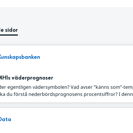
e sidor
Kunskapsbanken
MHIs väderprognoser
der egentligen vädersymbolen? Vad avser ”känns som”-tem
ka du förstå nederbördsprognosens procentsiffror? I denna
Data