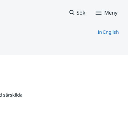
Sök
Meny
In English
 särskilda 