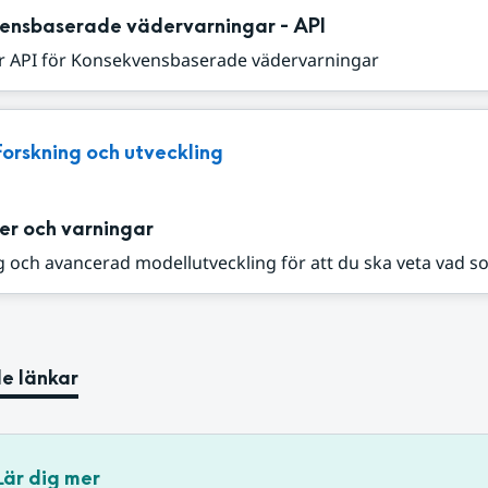
ensbaserade vädervarningar - API
r API för Konsekvensbaserade vädervarningar
Forskning och utveckling
er och varningar
 och avancerad modellutveckling för att du ska veta vad s
e länkar
Lär dig mer