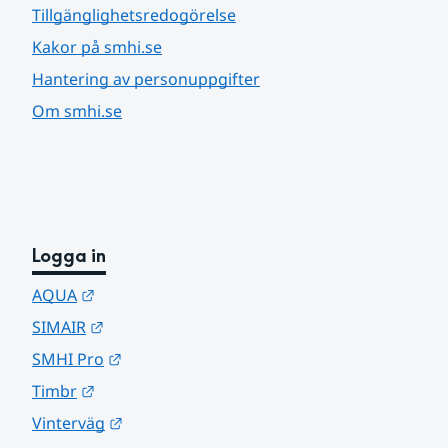
Tillgänglighetsredogörelse
Kakor på smhi.se
Hantering av personuppgifter
Om smhi.se
Logga in
Länk till annan webbplats.
AQUA
Länk till annan webbplats.
SIMAIR
Länk till annan webbplats.
SMHI Pro
Länk till annan webbplats.
Timbr
Länk till annan webbplats.
Vinterväg