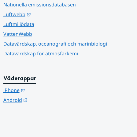
Nationella emissionsdatabasen
Länk till annan webbplats.
Luftwebb
Luftmiljödata
VattenWebb
Datavärdskap, oceanografi och marinbiologi
Datavärdskap för atmosfärkemi
Väderappar
Länk till annan webbplats.
iPhone
Länk till annan webbplats.
Android