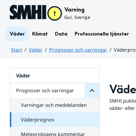
Hoppa till sidans innehåll
Varning
Gul, Sverige
Väder
Klimat
Data
Professionella tjänster
Start
Väder
Prognoser och varningar
Väderpr
varningar
och
Huvudinnehåll
Prognoser
för
Undersidor
Väder
Väde
Prognoser och varningar
SMHI public
Varningar och meddelanden
väder- eller
Väderprognos
Meteorologens kommentar