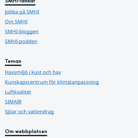
SMHI-länkar
Jobba på SMHI
Om SMHI
SMHI-bloggen
SMHI-podden
Teman
Havsmiljö i kust och hav
Kunskapscentrum för klimatanpassning
Luftkvalitet
SIMAIR
Sjöar och vattendrag
Om webbplatsen