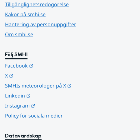
Tillgänglighetsredogörelse
Kakor på smhi.se
Hantering av personuppgifter
Om smhi.se
Följ SMHI
Länk till annan webbplats.
Facebook
Länk till annan webbplats.
X
Länk till annan webbplats.
SMHIs meteorologer på X
Länk till annan webbplats.
Linkedin
Länk till annan webbplats.
Instagram
Policy för sociala medier
Datavärdskap