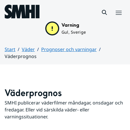
Hoppa till sidans innehåll
Meny
Varning
Gul, Sverige
Start
Väder
Prognoser och varningar
Väderprognos
Huvudinnehåll
Väderprognos
SMHI publicerar väderfilmer måndagar, onsdagar och 
fredagar. Eller vid särskilda väder- eller 
varningssituationer.