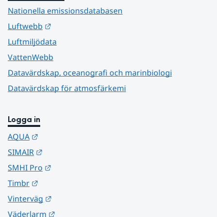
Nationella emissionsdatabasen
Länk till annan webbplats.
Luftwebb
Luftmiljödata
VattenWebb
Datavärdskap, oceanografi och marinbiologi
Datavärdskap för atmosfärkemi
Logga in
Länk till annan webbplats.
AQUA
Länk till annan webbplats.
SIMAIR
Länk till annan webbplats.
SMHI Pro
Länk till annan webbplats.
Timbr
Länk till annan webbplats.
Vinterväg
Länk till annan webbplats.
Väderlarm