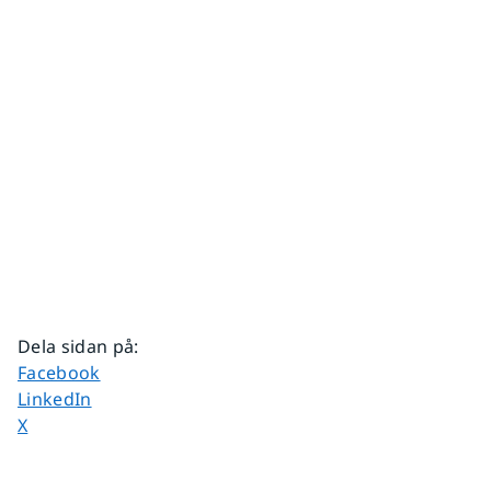
Dela sidan på
:
Dela sidan på
Facebook
Dela sidan på
LinkedIn
Dela sidan på
X