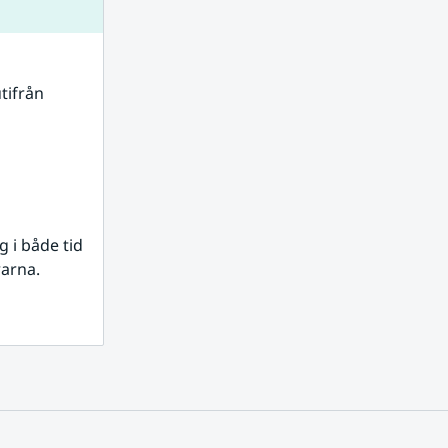
tifrån 
i både tid 
rarna.