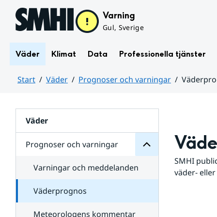
Hoppa till sidans innehåll
Varning
Gul, Sverige
Väder
Klimat
Data
Professionella tjänster
Start
Väder
Prognoser och varningar
Väderpr
varningar
och
Huvudinnehåll
Prognoser
för
Undersidor
Väder
Väde
Prognoser och varningar
SMHI public
Varningar och meddelanden
väder- eller
Väderprognos
Meteorologens kommentar