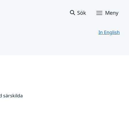
Sök
Meny
In English
 särskilda 