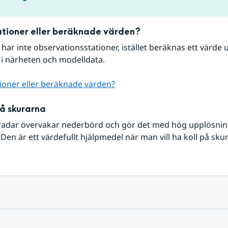
tioner eller beräknade värden?
r har inte observationsstationer, istället beräknas ett värde u
 i närheten och modelldata.
ioner eller beräknade värden?
på skurarna
radar övervakar nederbörd och gör det med hög upplösning 
Den är ett värdefullt hjälpmedel när man vill ha koll på sku