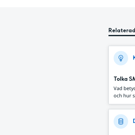
Relaterad
Tolka S
Vad bety
och hur s