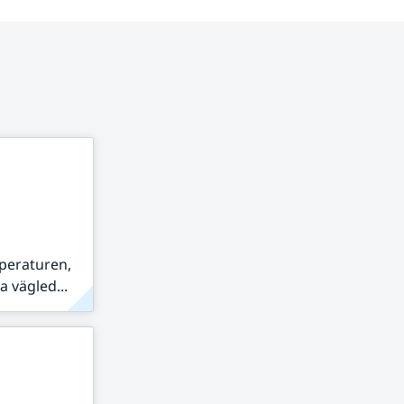
peraturen,
 vägled...