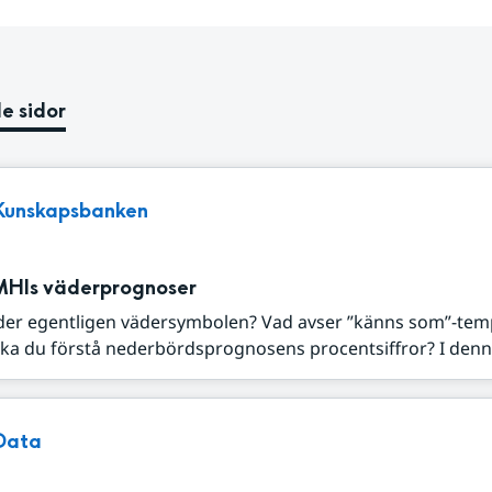
e sidor
Kunskapsbanken
MHIs väderprognoser
der egentligen vädersymbolen? Vad avser ”känns som”-tem
ka du förstå nederbördsprognosens procentsiffror? I denna
Data