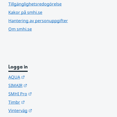
Tillgänglighetsredogörelse
Kakor på smhi.se
Hantering av personuppgifter
Om smhi.se
Logga in
Länk till annan webbplats.
AQUA
Länk till annan webbplats.
SIMAIR
Länk till annan webbplats.
SMHI Pro
Länk till annan webbplats.
Timbr
Länk till annan webbplats.
Vinterväg