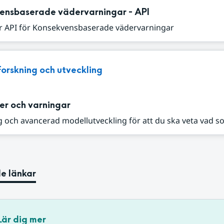
ensbaserade vädervarningar - API
r API för Konsekvensbaserade vädervarningar
Forskning och utveckling
er och varningar
 och avancerad modellutveckling för att du ska veta vad s
e länkar
Lär dig mer