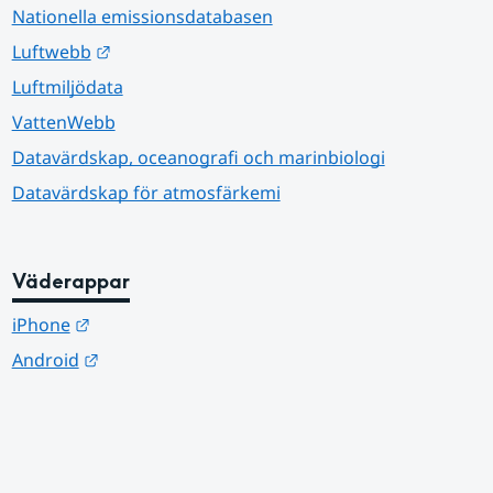
Nationella emissionsdatabasen
Länk till annan webbplats.
Luftwebb
Luftmiljödata
VattenWebb
Datavärdskap, oceanografi och marinbiologi
Datavärdskap för atmosfärkemi
Väderappar
Länk till annan webbplats.
iPhone
Länk till annan webbplats.
Android