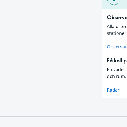
Observa
Alla orte
stationer
Observat
Få koll 
En väder
och rum. 
Radar