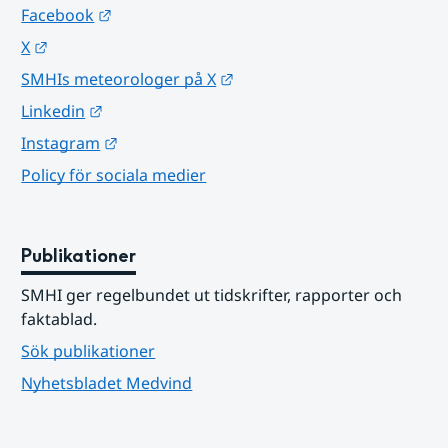
Länk till annan webbplats.
Facebook
Länk till annan webbplats.
X
Länk till annan webbplats.
SMHIs meteorologer på X
Länk till annan webbplats.
Linkedin
Länk till annan webbplats.
Instagram
Policy för sociala medier
Publikationer
SMHI ger regelbundet ut tidskrifter, rapporter och 
faktablad.
Sök publikationer
Nyhetsbladet Medvind