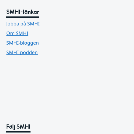
SMHI-länkar
Jobba på SMHI
Om SMHI
SMHI-bloggen
SMHI-podden
Följ SMHI