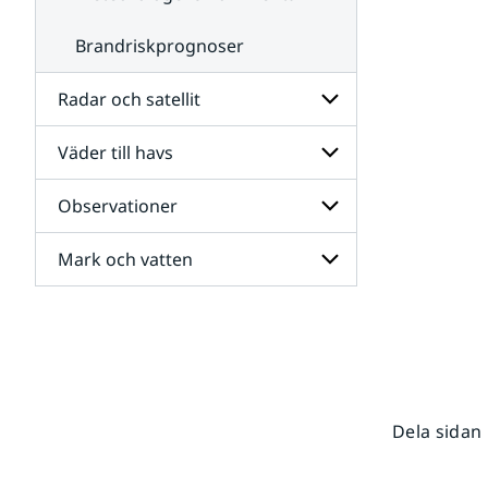
Brandriskprognoser
Radar och satellit
Väder till havs
Undersidor
för
Radar
Observationer
Undersidor
och
för
satellit
Väder
Mark och vatten
Undersidor
till
för
havs
Observationer
Undersidor
för
Mark
och
vatten
Dela sidan