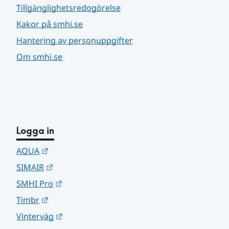
Tillgänglighetsredogörelse
Kakor på smhi.se
Hantering av personuppgifter
Om smhi.se
Logga in
Länk till annan webbplats.
AQUA
Länk till annan webbplats.
SIMAIR
Länk till annan webbplats.
SMHI Pro
Länk till annan webbplats.
Timbr
Länk till annan webbplats.
Vinterväg