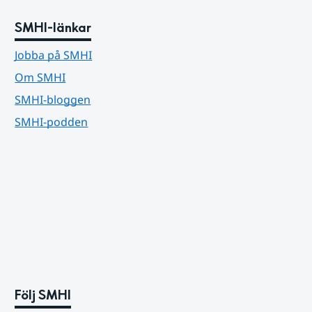
SMHI-länkar
Jobba på SMHI
Om SMHI
SMHI-bloggen
SMHI-podden
Följ SMHI