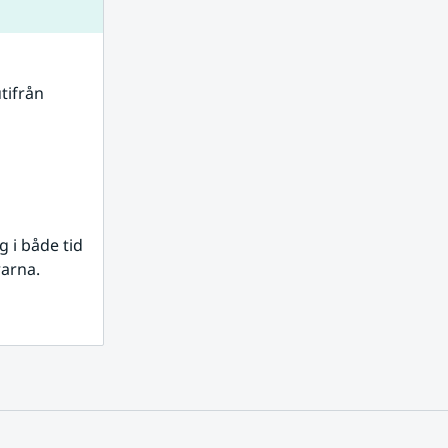
tifrån 
i både tid 
rarna.