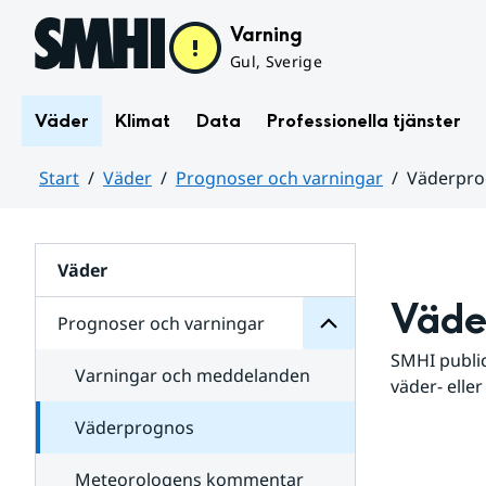
Hoppa till sidans innehåll
Varning
Gul, Sverige
Väder
Klimat
Data
Professionella tjänster
Start
Väder
Prognoser och varningar
Väderpr
varningar
och
Huvudinnehåll
Prognoser
för
Undersidor
Väder
Väde
Prognoser och varningar
SMHI public
Varningar och meddelanden
väder- eller
Väderprognos
Meteorologens kommentar