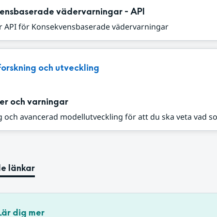
ensbaserade vädervarningar - API
r API för Konsekvensbaserade vädervarningar
Forskning och utveckling
er och varningar
 och avancerad modellutveckling för att du ska veta vad s
e länkar
Lär dig mer