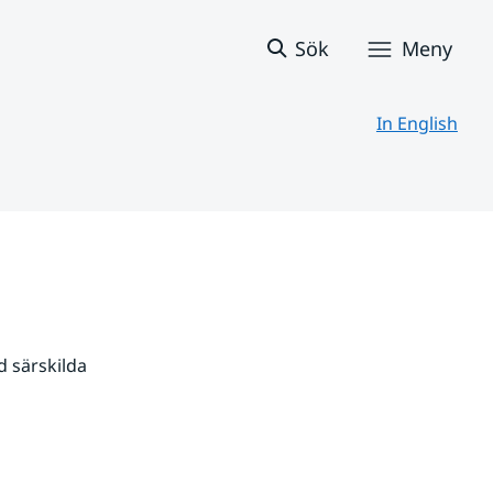
Sök
Meny
In English
 särskilda 