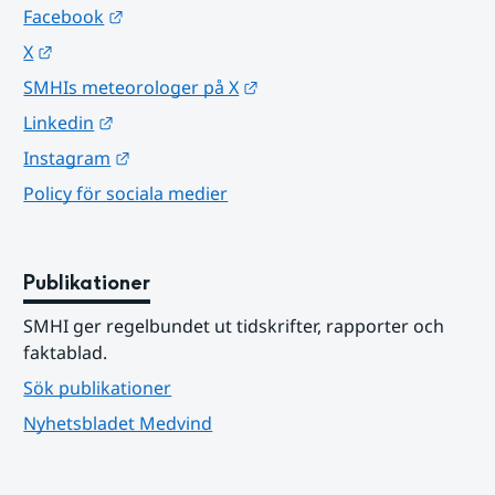
Länk till annan webbplats.
Facebook
Länk till annan webbplats.
X
Länk till annan webbplats.
SMHIs meteorologer på X
Länk till annan webbplats.
Linkedin
Länk till annan webbplats.
Instagram
Policy för sociala medier
Publikationer
SMHI ger regelbundet ut tidskrifter, rapporter och 
faktablad.
Sök publikationer
Nyhetsbladet Medvind