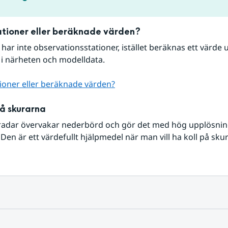
tioner eller beräknade värden?
r har inte observationsstationer, istället beräknas ett värde u
 i närheten och modelldata.
ioner eller beräknade värden?
på skurarna
radar övervakar nederbörd och gör det med hög upplösning 
Den är ett värdefullt hjälpmedel när man vill ha koll på sku