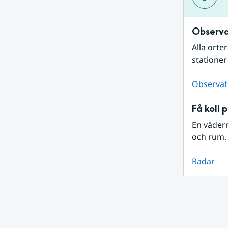
Observa
Alla orte
stationer
Observat
Få koll 
En väder
och rum. 
Radar