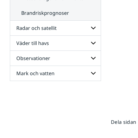
Brandriskprognoser
Radar och satellit
Väder till havs
Undersidor
för
Radar
Observationer
Undersidor
och
för
satellit
Väder
Mark och vatten
Undersidor
till
för
havs
Observationer
Undersidor
för
Mark
och
vatten
Dela sidan