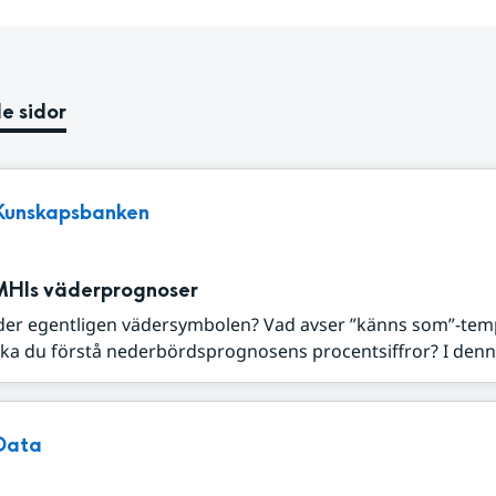
e sidor
Kunskapsbanken
MHIs väderprognoser
der egentligen vädersymbolen? Vad avser ”känns som”-tem
ka du förstå nederbördsprognosens procentsiffror? I denna
Data