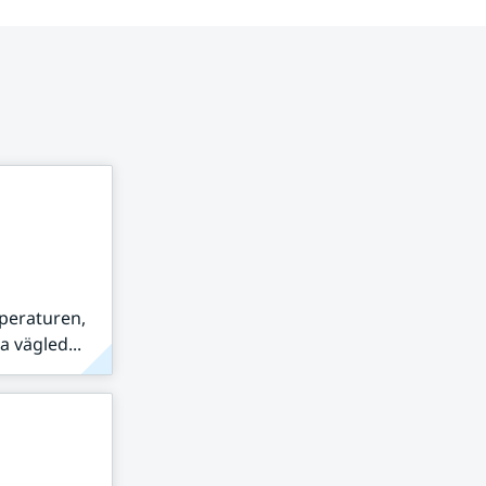
peraturen,
 vägled...