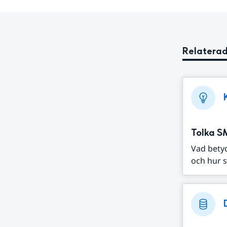
Relaterad
Tolka S
Vad bety
och hur s