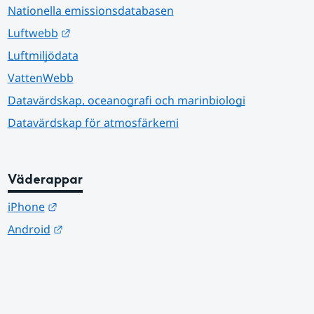
Nationella emissionsdatabasen
Länk till annan webbplats.
Luftwebb
Luftmiljödata
VattenWebb
Datavärdskap, oceanografi och marinbiologi
Datavärdskap för atmosfärkemi
Väderappar
Länk till annan webbplats.
iPhone
Länk till annan webbplats.
Android