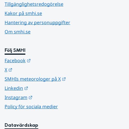
Tillgänglighetsredogörelse
Kakor på smhi.se
Hantering av personuppgifter
Om smhi.se
Följ SMHI
Länk till annan webbplats.
Facebook
Länk till annan webbplats.
X
Länk till annan webbplats.
SMHIs meteorologer på X
Länk till annan webbplats.
Linkedin
Länk till annan webbplats.
Instagram
Policy för sociala medier
Datavärdskap