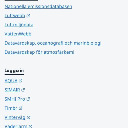
Nationella emissionsdatabasen
Länk till annan webbplats.
Luftwebb
Luftmiljödata
VattenWebb
Datavärdskap, oceanografi och marinbiologi
Datavärdskap för atmosfärkemi
Logga in
Länk till annan webbplats.
AQUA
Länk till annan webbplats.
SIMAIR
Länk till annan webbplats.
SMHI Pro
Länk till annan webbplats.
Timbr
Länk till annan webbplats.
Vinterväg
Länk till annan webbplats.
Väderlarm