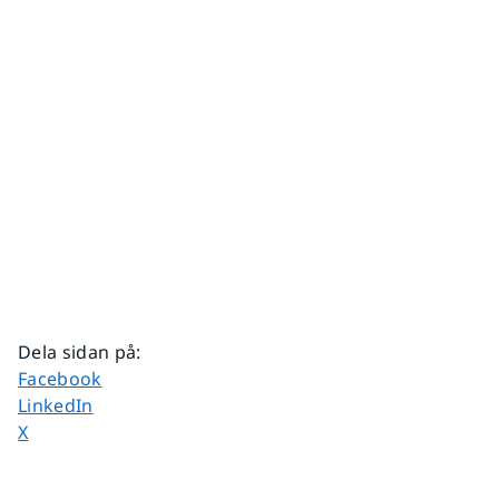
Dela sidan på
:
Dela sidan på
Facebook
Dela sidan på
LinkedIn
Dela sidan på
X