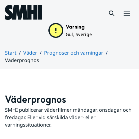
Hoppa till sidans innehåll
Meny
Varning
Gul, Sverige
Start
Väder
Prognoser och varningar
Väderprognos
Huvudinnehåll
Väderprognos
SMHI publicerar väderfilmer måndagar, onsdagar och 
fredagar. Eller vid särskilda väder- eller 
varningssituationer.