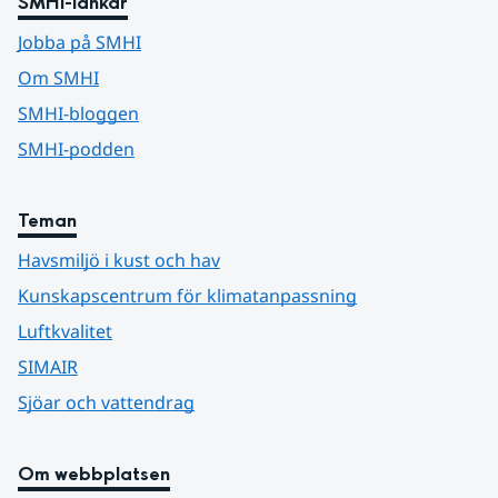
SMHI-länkar
Jobba på SMHI
Om SMHI
SMHI-bloggen
SMHI-podden
Teman
Havsmiljö i kust och hav
Kunskapscentrum för klimatanpassning
Luftkvalitet
SIMAIR
Sjöar och vattendrag
Om webbplatsen