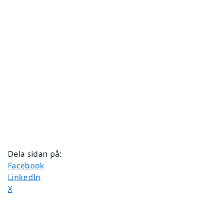
Dela sidan på
:
Dela sidan på
Facebook
Dela sidan på
LinkedIn
Dela sidan på
X