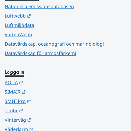
Nationella emissionsdatabasen
Länk till annan webbplats.
Luftwebb
Luftmiljödata
VattenWebb
Datavärdskap, oceanografi och marinbiologi
Datavärdskap för atmosfärkemi
Logga in
Länk till annan webbplats.
AQUA
Länk till annan webbplats.
SIMAIR
Länk till annan webbplats.
SMHI Pro
Länk till annan webbplats.
Timbr
Länk till annan webbplats.
Vinterväg
Länk till annan webbplats.
Väderlarm