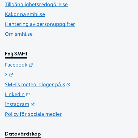
Tillgänglighetsredogörelse
Kakor på smhi.se
Hantering av personuppgifter
Om smhi.se
Följ SMHI
Länk till annan webbplats.
Facebook
Länk till annan webbplats.
X
Länk till annan webbplats.
SMHIs meteorologer på X
Länk till annan webbplats.
Linkedin
Länk till annan webbplats.
Instagram
Policy för sociala medier
Datavärdskap