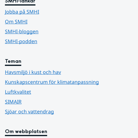
SMHI-länkar
Jobba på SMHI
Om SMHI
SMHI-bloggen
SMHI-podden
Teman
Havsmiljö i kust och hav
Kunskapscentrum för klimatanpassning
Luftkvalitet
SIMAIR
Sjöar och vattendrag
Om webbplatsen