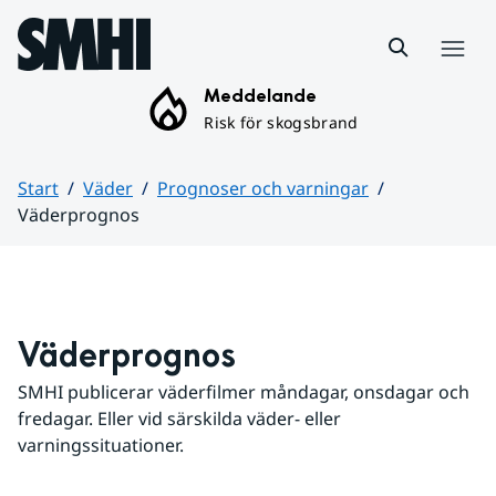
Hoppa till sidans innehåll
Meny
Meddelande
Risk för skogsbrand
Start
Väder
Prognoser och varningar
Väderprognos
Huvudinnehåll
Väderprognos
SMHI publicerar väderfilmer måndagar, onsdagar och 
fredagar. Eller vid särskilda väder- eller 
varningssituationer.