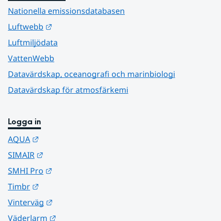
Nationella emissionsdatabasen
Länk till annan webbplats.
Luftwebb
Luftmiljödata
VattenWebb
Datavärdskap, oceanografi och marinbiologi
Datavärdskap för atmosfärkemi
Logga in
Länk till annan webbplats.
AQUA
Länk till annan webbplats.
SIMAIR
Länk till annan webbplats.
SMHI Pro
Länk till annan webbplats.
Timbr
Länk till annan webbplats.
Vinterväg
Länk till annan webbplats.
Väderlarm