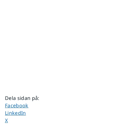
Dela sidan på
:
Dela sidan på
Facebook
Dela sidan på
LinkedIn
Dela sidan på
X