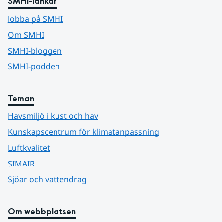
SMHI-länkar
Jobba på SMHI
Om SMHI
SMHI-bloggen
SMHI-podden
Teman
Havsmiljö i kust och hav
Kunskapscentrum för klimatanpassning
Luftkvalitet
SIMAIR
Sjöar och vattendrag
Om webbplatsen