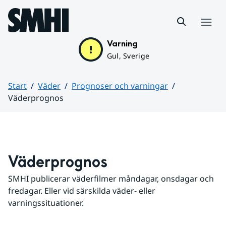
Hoppa till sidans innehåll
Meny
Varning
Gul, Sverige
Start
Väder
Prognoser och varningar
Väderprognos
Huvudinnehåll
Väderprognos
SMHI publicerar väderfilmer måndagar, onsdagar och 
fredagar. Eller vid särskilda väder- eller 
varningssituationer.