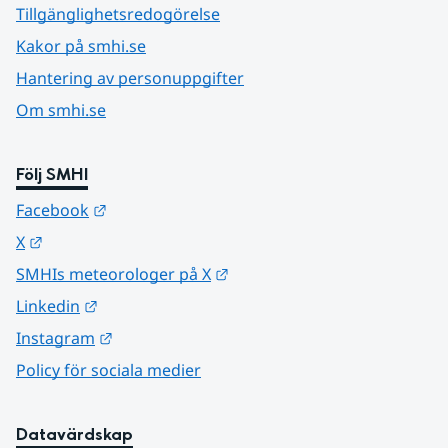
Tillgänglighetsredogörelse
Kakor på smhi.se
Hantering av personuppgifter
Om smhi.se
Följ SMHI
Länk till annan webbplats.
Facebook
Länk till annan webbplats.
X
Länk till annan webbplats.
SMHIs meteorologer på X
Länk till annan webbplats.
Linkedin
Länk till annan webbplats.
Instagram
Policy för sociala medier
Datavärdskap