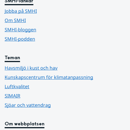
SMHI-länkar
Jobba på SMHI
Om SMHI
SMHI-bloggen
SMHI-podden
Teman
Havsmiljö i kust och hav
Kunskapscentrum för klimatanpassning
Luftkvalitet
SIMAIR
Sjöar och vattendrag
Om webbplatsen