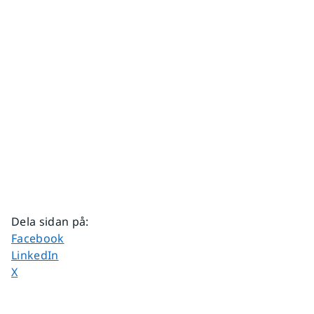
Dela sidan på
:
Dela sidan på
Facebook
Dela sidan på
LinkedIn
Dela sidan på
X