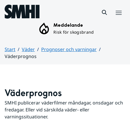
Hoppa till sidans innehåll
Meny
Meddelande
Risk för skogsbrand
Start
Väder
Prognoser och varningar
Väderprognos
Huvudinnehåll
Väderprognos
SMHI publicerar väderfilmer måndagar, onsdagar och 
fredagar. Eller vid särskilda väder- eller 
varningssituationer.