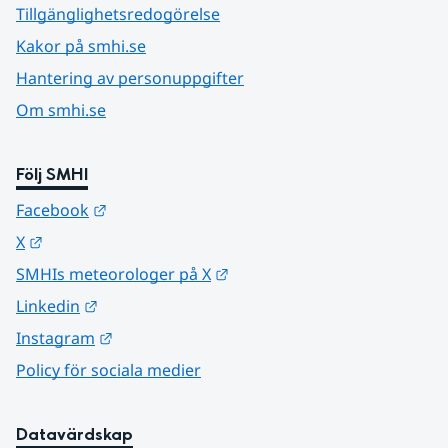
Tillgänglighetsredogörelse
Kakor på smhi.se
Hantering av personuppgifter
Om smhi.se
Följ SMHI
Länk till annan webbplats.
Facebook
Länk till annan webbplats.
X
Länk till annan webbplats.
SMHIs meteorologer på X
Länk till annan webbplats.
Linkedin
Länk till annan webbplats.
Instagram
Policy för sociala medier
Datavärdskap