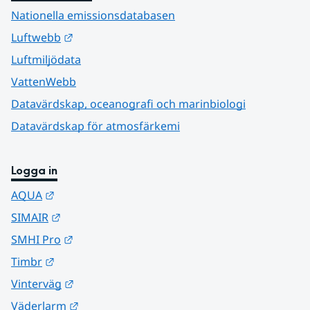
Nationella emissionsdatabasen
Länk till annan webbplats.
Luftwebb
Luftmiljödata
VattenWebb
Datavärdskap, oceanografi och marinbiologi
Datavärdskap för atmosfärkemi
Logga in
Länk till annan webbplats.
AQUA
Länk till annan webbplats.
SIMAIR
Länk till annan webbplats.
SMHI Pro
Länk till annan webbplats.
Timbr
Länk till annan webbplats.
Vinterväg
Länk till annan webbplats.
Väderlarm