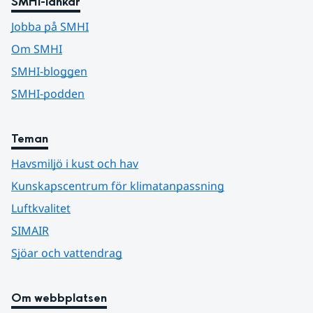
SMHI-länkar
Jobba på SMHI
Om SMHI
SMHI-bloggen
SMHI-podden
Teman
Havsmiljö i kust och hav
Kunskapscentrum för klimatanpassning
Luftkvalitet
SIMAIR
Sjöar och vattendrag
Om webbplatsen