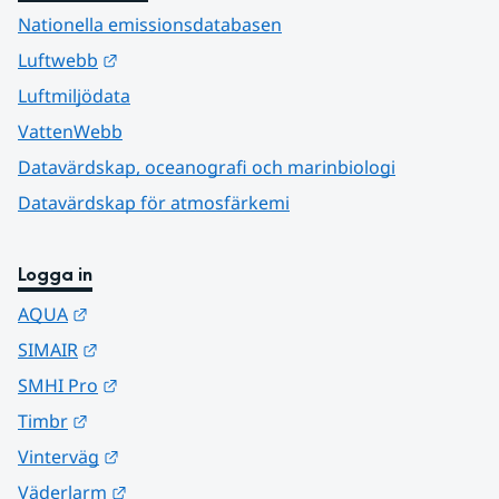
Nationella emissionsdatabasen
Länk till annan webbplats.
Luftwebb
Luftmiljödata
VattenWebb
Datavärdskap, oceanografi och marinbiologi
Datavärdskap för atmosfärkemi
Logga in
Länk till annan webbplats.
AQUA
Länk till annan webbplats.
SIMAIR
Länk till annan webbplats.
SMHI Pro
Länk till annan webbplats.
Timbr
Länk till annan webbplats.
Vinterväg
Länk till annan webbplats.
Väderlarm