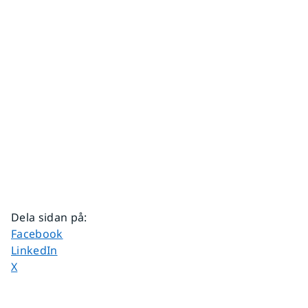
Dela sidan på
:
Dela sidan på
Facebook
Dela sidan på
LinkedIn
Dela sidan på
X