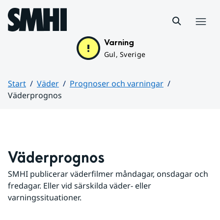
Hoppa till sidans innehåll
Meny
Varning
Gul, Sverige
Start
Väder
Prognoser och varningar
Väderprognos
Huvudinnehåll
Väderprognos
SMHI publicerar väderfilmer måndagar, onsdagar och 
fredagar. Eller vid särskilda väder- eller 
varningssituationer.