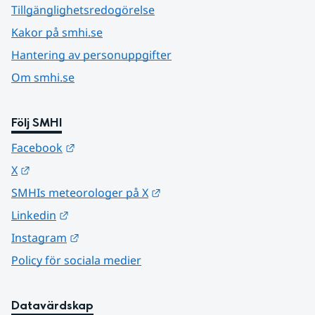
Tillgänglighetsredogörelse
Kakor på smhi.se
Hantering av personuppgifter
Om smhi.se
Följ SMHI
Länk till annan webbplats.
Facebook
Länk till annan webbplats.
X
Länk till annan webbplats.
SMHIs meteorologer på X
Länk till annan webbplats.
Linkedin
Länk till annan webbplats.
Instagram
Policy för sociala medier
Datavärdskap