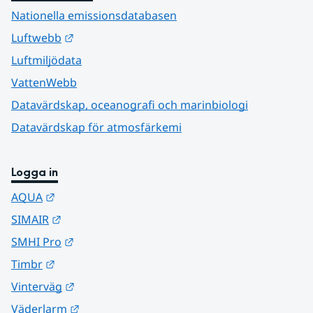
Nationella emissionsdatabasen
Länk till annan webbplats.
Luftwebb
Luftmiljödata
VattenWebb
Datavärdskap, oceanografi och marinbiologi
Datavärdskap för atmosfärkemi
Logga in
Länk till annan webbplats.
AQUA
Länk till annan webbplats.
SIMAIR
Länk till annan webbplats.
SMHI Pro
Länk till annan webbplats.
Timbr
Länk till annan webbplats.
Vinterväg
Länk till annan webbplats.
Väderlarm