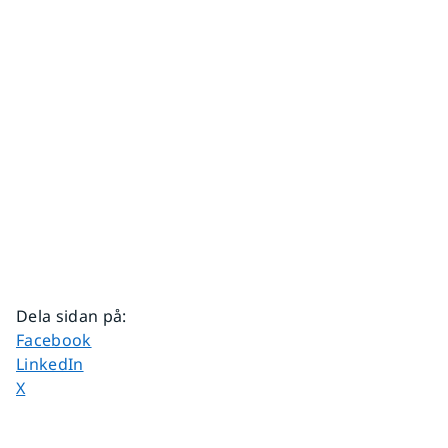
Dela sidan på
:
Dela sidan på
Facebook
Dela sidan på
LinkedIn
Dela sidan på
X