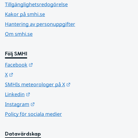
Tillgänglighetsredogörelse
Kakor på smhi.se
Hantering av personuppgifter
Om smhi.se
Följ SMHI
Länk till annan webbplats.
Facebook
Länk till annan webbplats.
X
Länk till annan webbplats.
SMHIs meteorologer på X
Länk till annan webbplats.
Linkedin
Länk till annan webbplats.
Instagram
Policy för sociala medier
Datavärdskap