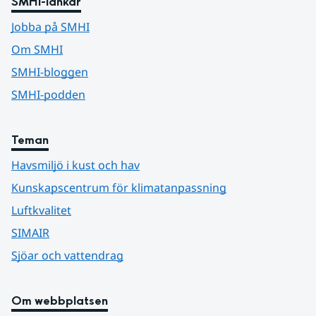
SMHI-länkar
Jobba på SMHI
Om SMHI
SMHI-bloggen
SMHI-podden
Teman
Havsmiljö i kust och hav
Kunskapscentrum för klimatanpassning
Luftkvalitet
SIMAIR
Sjöar och vattendrag
Om webbplatsen