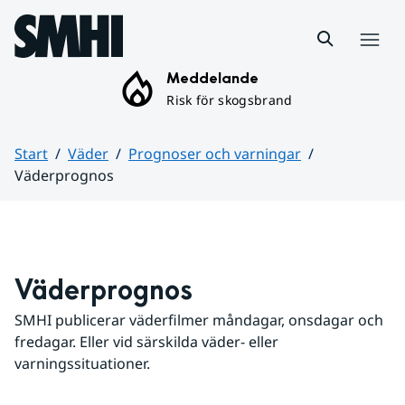
Hoppa till sidans innehåll
Meny
Meddelande
Risk för skogsbrand
Start
Väder
Prognoser och varningar
Väderprognos
Huvudinnehåll
Väderprognos
SMHI publicerar väderfilmer måndagar, onsdagar och 
fredagar. Eller vid särskilda väder- eller 
varningssituationer.