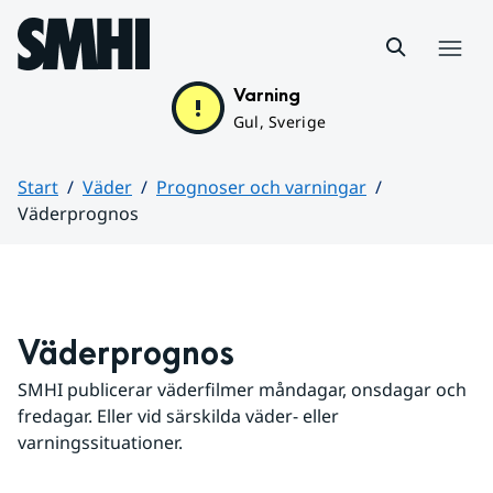
Hoppa till sidans innehåll
Meny
Varning
Gul, Sverige
Start
Väder
Prognoser och varningar
Väderprognos
Huvudinnehåll
Väderprognos
SMHI publicerar väderfilmer måndagar, onsdagar och 
fredagar. Eller vid särskilda väder- eller 
varningssituationer.