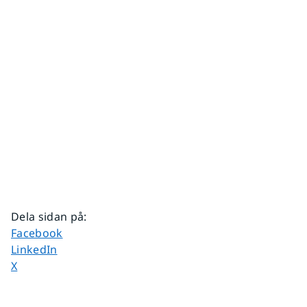
Dela sidan på
:
Dela sidan på
Facebook
Dela sidan på
LinkedIn
Dela sidan på
X