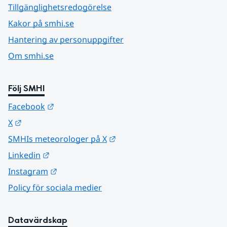
Tillgänglighetsredogörelse
Kakor på smhi.se
Hantering av personuppgifter
Om smhi.se
Följ SMHI
Länk till annan webbplats.
Facebook
Länk till annan webbplats.
X
Länk till annan webbplats.
SMHIs meteorologer på X
Länk till annan webbplats.
Linkedin
Länk till annan webbplats.
Instagram
Policy för sociala medier
Datavärdskap