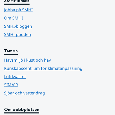
SMHI-länkar
Jobba på SMHI
Om SMHI
SMHI-bloggen
SMHI-podden
Teman
Havsmiljö i kust och hav
Kunskapscentrum för klimatanpassning
Luftkvalitet
SIMAIR
Sjöar och vattendrag
Om webbplatsen