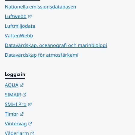
Nationella emissionsdatabasen
Länk till annan webbplats.
Luftwebb
Luftmiljödata
VattenWebb
Datavärdskap, oceanografi och marinbiologi
Datavärdskap för atmosfärkemi
Logga in
Länk till annan webbplats.
AQUA
Länk till annan webbplats.
SIMAIR
Länk till annan webbplats.
SMHI Pro
Länk till annan webbplats.
Timbr
Länk till annan webbplats.
Vinterväg
Länk till annan webbplats.
Väderlarm