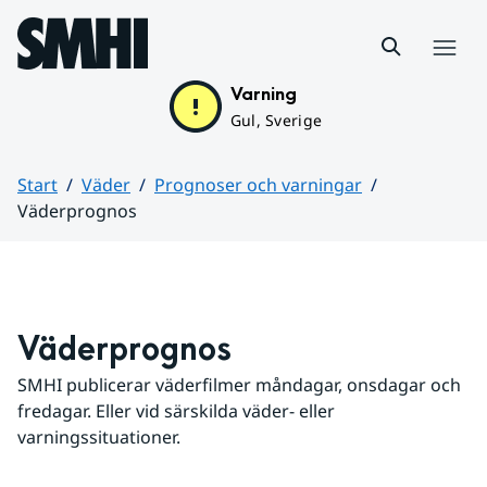
Hoppa till sidans innehåll
Meny
Varning
Gul, Sverige
Start
Väder
Prognoser och varningar
Väderprognos
Huvudinnehåll
Väderprognos
SMHI publicerar väderfilmer måndagar, onsdagar och 
fredagar. Eller vid särskilda väder- eller 
varningssituationer.