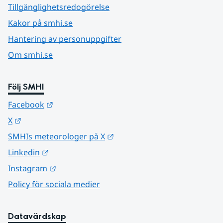
Tillgänglighetsredogörelse
Kakor på smhi.se
Hantering av personuppgifter
Om smhi.se
Följ SMHI
Länk till annan webbplats.
Facebook
Länk till annan webbplats.
X
Länk till annan webbplats.
SMHIs meteorologer på X
Länk till annan webbplats.
Linkedin
Länk till annan webbplats.
Instagram
Policy för sociala medier
Datavärdskap