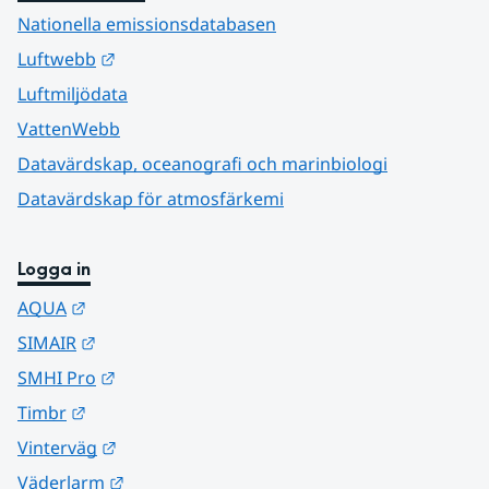
Nationella emissionsdatabasen
Länk till annan webbplats.
Luftwebb
Luftmiljödata
VattenWebb
Datavärdskap, oceanografi och marinbiologi
Datavärdskap för atmosfärkemi
Logga in
Länk till annan webbplats.
AQUA
Länk till annan webbplats.
SIMAIR
Länk till annan webbplats.
SMHI Pro
Länk till annan webbplats.
Timbr
Länk till annan webbplats.
Vinterväg
Länk till annan webbplats.
Väderlarm