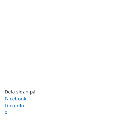
Dela sidan på
:
Dela sidan på
Facebook
Dela sidan på
LinkedIn
Dela sidan på
X