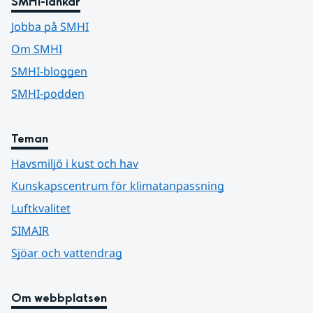
SMHI-länkar
Jobba på SMHI
Om SMHI
SMHI-bloggen
SMHI-podden
Teman
Havsmiljö i kust och hav
Kunskapscentrum för klimatanpassning
Luftkvalitet
SIMAIR
Sjöar och vattendrag
Om webbplatsen