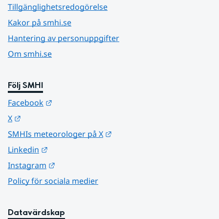
Tillgänglighetsredogörelse
Kakor på smhi.se
Hantering av personuppgifter
Om smhi.se
Följ SMHI
Länk till annan webbplats.
Facebook
Länk till annan webbplats.
X
Länk till annan webbplats.
SMHIs meteorologer på X
Länk till annan webbplats.
Linkedin
Länk till annan webbplats.
Instagram
Policy för sociala medier
Datavärdskap