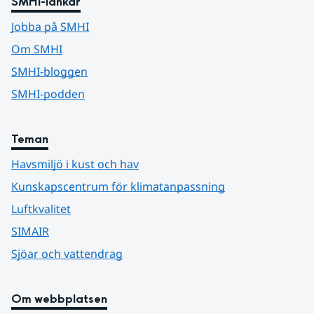
SMHI-länkar
Jobba på SMHI
Om SMHI
SMHI-bloggen
SMHI-podden
Teman
Havsmiljö i kust och hav
Kunskapscentrum för klimatanpassning
Luftkvalitet
SIMAIR
Sjöar och vattendrag
Om webbplatsen