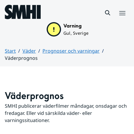
Hoppa till sidans innehåll
Meny
Varning
Gul, Sverige
Start
Väder
Prognoser och varningar
Väderprognos
Huvudinnehåll
Väderprognos
SMHI publicerar väderfilmer måndagar, onsdagar och 
fredagar. Eller vid särskilda väder- eller 
varningssituationer.