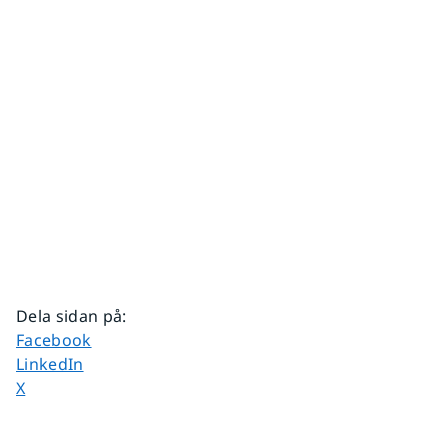
Dela sidan på
:
Dela sidan på
Facebook
Dela sidan på
LinkedIn
Dela sidan på
X