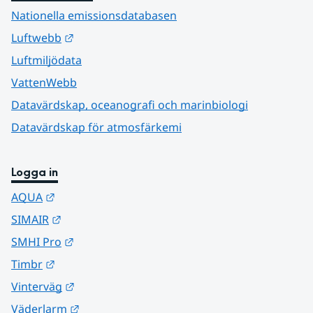
Nationella emissionsdatabasen
Länk till annan webbplats.
Luftwebb
Luftmiljödata
VattenWebb
Datavärdskap, oceanografi och marinbiologi
Datavärdskap för atmosfärkemi
Logga in
Länk till annan webbplats.
AQUA
Länk till annan webbplats.
SIMAIR
Länk till annan webbplats.
SMHI Pro
Länk till annan webbplats.
Timbr
Länk till annan webbplats.
Vinterväg
Länk till annan webbplats.
Väderlarm