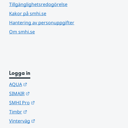
Tillgänglighetsredogörelse
Kakor på smhi.se
Hantering av personuppgifter
Om smhi.se
Logga in
Länk till annan webbplats.
AQUA
Länk till annan webbplats.
SIMAIR
Länk till annan webbplats.
SMHI Pro
Länk till annan webbplats.
Timbr
Länk till annan webbplats.
Vinterväg