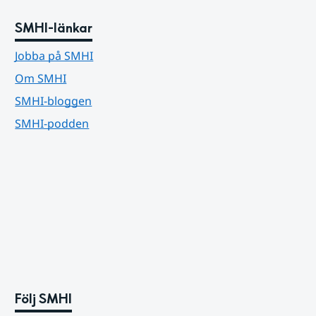
SMHI-länkar
Jobba på SMHI
Om SMHI
SMHI-bloggen
SMHI-podden
Följ SMHI