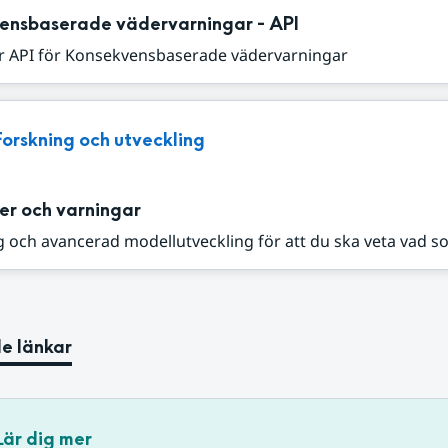
ensbaserade vädervarningar - API
r API för Konsekvensbaserade vädervarningar
Forskning och utveckling
er och varningar
 och avancerad modellutveckling för att du ska veta vad s
e länkar
Lär dig mer