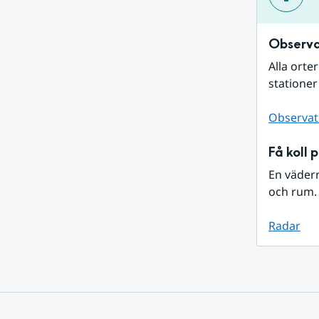
Observa
Alla orte
stationer
Observat
Få koll 
En väder
och rum. 
Radar