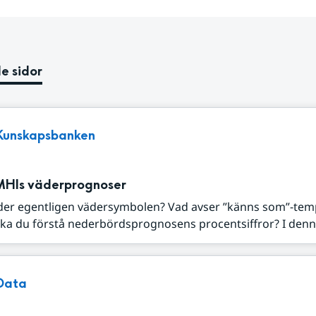
e sidor
Kunskapsbanken
MHIs väderprognoser
der egentligen vädersymbolen? Vad avser ”känns som”-tem
ka du förstå nederbördsprognosens procentsiffror? I denna
Data