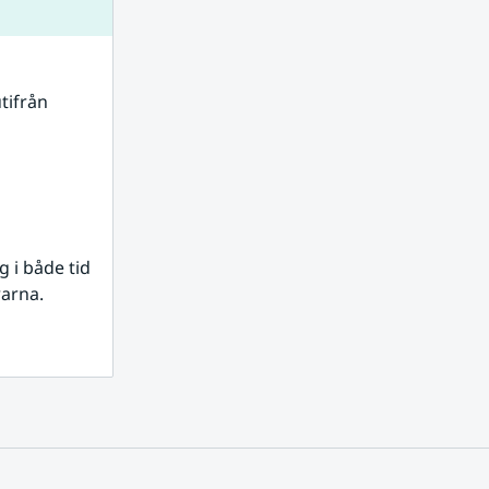
tifrån 
i både tid 
rarna.