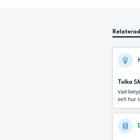
Relaterad
Tolka S
Vad bety
och hur s