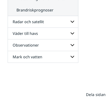
Brandriskprognoser
Radar och satellit
Väder till havs
Undersidor
för
Radar
Observationer
Undersidor
och
för
satellit
Väder
Mark och vatten
Undersidor
till
för
havs
Observationer
Undersidor
för
Mark
och
vatten
Dela sidan