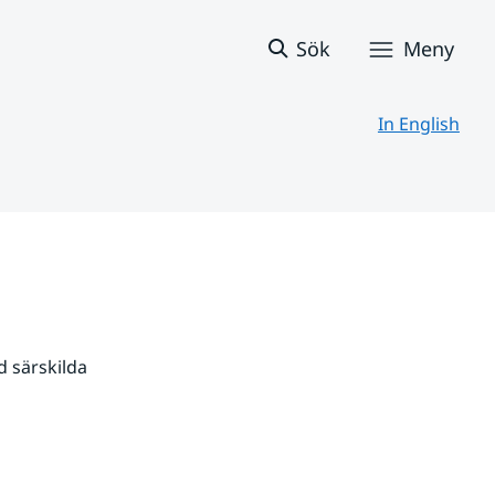
Sök
Meny
In English
 särskilda 