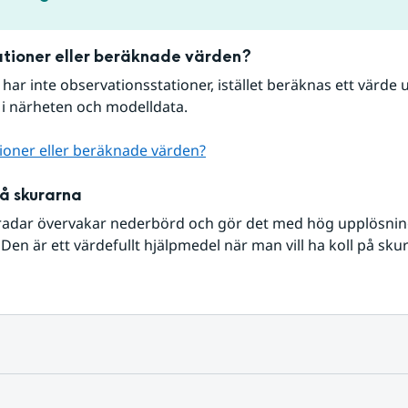
tioner eller beräknade värden?
r har inte observationsstationer, istället beräknas ett värde u
 i närheten och modelldata.
ioner eller beräknade värden?
på skurarna
radar övervakar nederbörd och gör det med hög upplösning 
Den är ett värdefullt hjälpmedel när man vill ha koll på sku