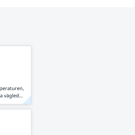
peraturen,
 vägled...