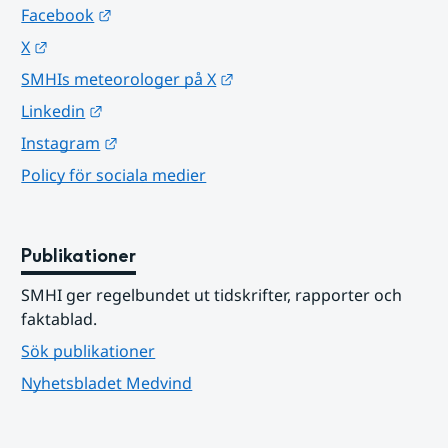
Länk till annan webbplats.
Facebook
Länk till annan webbplats.
X
Länk till annan webbplats.
SMHIs meteorologer på X
Länk till annan webbplats.
Linkedin
Länk till annan webbplats.
Instagram
Policy för sociala medier
Publikationer
SMHI ger regelbundet ut tidskrifter, rapporter och 
faktablad.
Sök publikationer
Nyhetsbladet Medvind