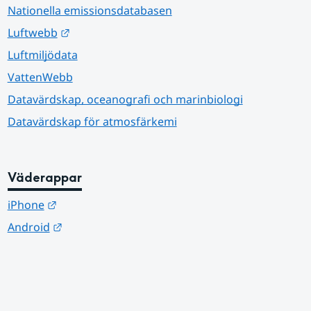
Nationella emissionsdatabasen
Länk till annan webbplats.
Luftwebb
Luftmiljödata
VattenWebb
Datavärdskap, oceanografi och marinbiologi
Datavärdskap för atmosfärkemi
Väderappar
Länk till annan webbplats.
iPhone
Länk till annan webbplats.
Android