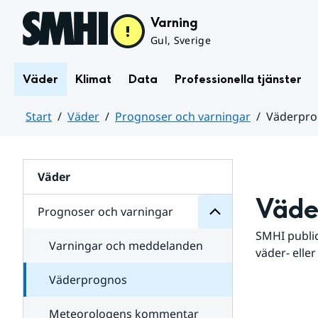
Hoppa till sidans innehåll
Varning
Gul, Sverige
Väder
Klimat
Data
Professionella tjänster
Start
Väder
Prognoser och varningar
Väderpr
varningar
och
Huvudinnehåll
Prognoser
för
Undersidor
Väder
Väde
Prognoser och varningar
SMHI public
Varningar och meddelanden
väder- eller
Väderprognos
Meteorologens kommentar