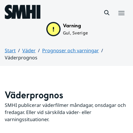
Hoppa till sidans innehåll
Meny
Varning
Gul, Sverige
Start
Väder
Prognoser och varningar
Väderprognos
Huvudinnehåll
Väderprognos
SMHI publicerar väderfilmer måndagar, onsdagar och 
fredagar. Eller vid särskilda väder- eller 
varningssituationer.