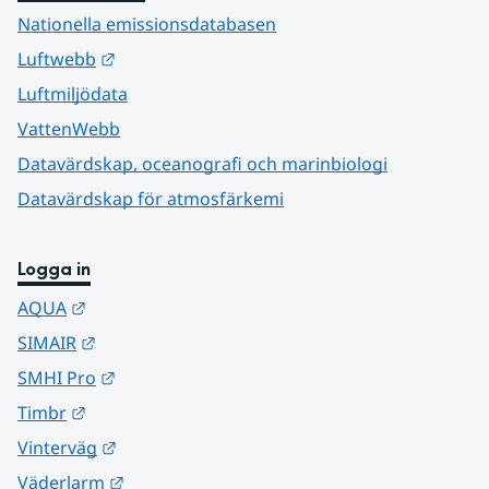
Nationella emissionsdatabasen
Länk till annan webbplats.
Luftwebb
Luftmiljödata
VattenWebb
Datavärdskap, oceanografi och marinbiologi
Datavärdskap för atmosfärkemi
Logga in
Länk till annan webbplats.
AQUA
Länk till annan webbplats.
SIMAIR
Länk till annan webbplats.
SMHI Pro
Länk till annan webbplats.
Timbr
Länk till annan webbplats.
Vinterväg
Länk till annan webbplats.
Väderlarm