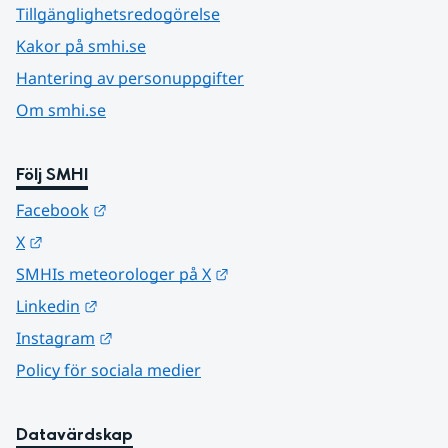
Tillgänglighetsredogörelse
Kakor på smhi.se
Hantering av personuppgifter
Om smhi.se
Följ SMHI
Länk till annan webbplats.
Facebook
Länk till annan webbplats.
X
Länk till annan webbplats.
SMHIs meteorologer på X
Länk till annan webbplats.
Linkedin
Länk till annan webbplats.
Instagram
Policy för sociala medier
Datavärdskap