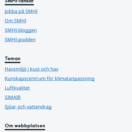
SMHI-länkar
Jobba på SMHI
Om SMHI
SMHI-bloggen
SMHI-podden
Teman
Havsmiljö i kust och hav
Kunskapscentrum för klimatanpassning
Luftkvalitet
SIMAIR
Sjöar och vattendrag
Om webbplatsen