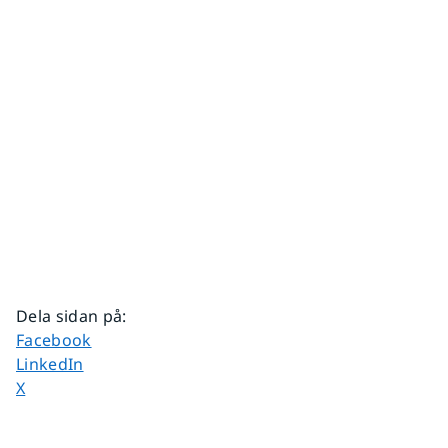
Dela sidan på
:
Dela sidan på
Facebook
Dela sidan på
LinkedIn
Dela sidan på
X