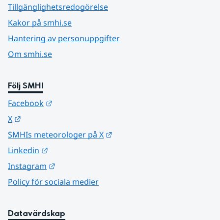
Tillgänglighetsredogörelse
Kakor på smhi.se
Hantering av personuppgifter
Om smhi.se
Följ SMHI
Länk till annan webbplats.
Facebook
Länk till annan webbplats.
X
Länk till annan webbplats.
SMHIs meteorologer på X
Länk till annan webbplats.
Linkedin
Länk till annan webbplats.
Instagram
Policy för sociala medier
Datavärdskap