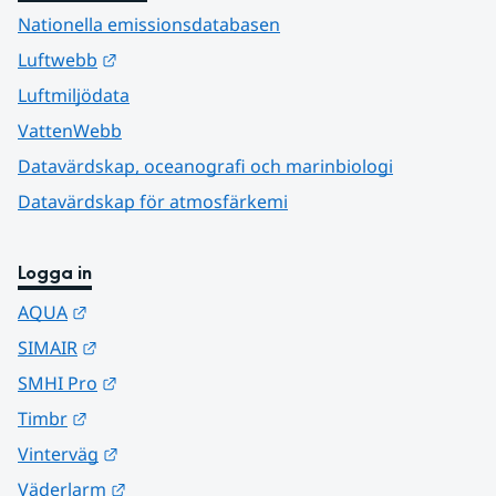
Nationella emissionsdatabasen
Länk till annan webbplats.
Luftwebb
Luftmiljödata
VattenWebb
Datavärdskap, oceanografi och marinbiologi
Datavärdskap för atmosfärkemi
Logga in
Länk till annan webbplats.
AQUA
Länk till annan webbplats.
SIMAIR
Länk till annan webbplats.
SMHI Pro
Länk till annan webbplats.
Timbr
Länk till annan webbplats.
Vinterväg
Länk till annan webbplats.
Väderlarm