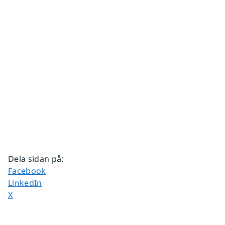
Dela sidan på
:
Dela sidan på
Facebook
Dela sidan på
LinkedIn
Dela sidan på
X