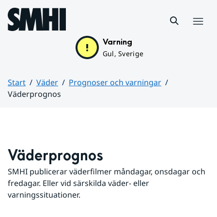
Hoppa till sidans innehåll
Meny
Varning
Gul, Sverige
Start
Väder
Prognoser och varningar
Väderprognos
Huvudinnehåll
Väderprognos
SMHI publicerar väderfilmer måndagar, onsdagar och 
fredagar. Eller vid särskilda väder- eller 
varningssituationer.