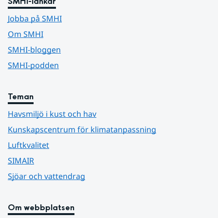
SMHI-länkar
Jobba på SMHI
Om SMHI
SMHI-bloggen
SMHI-podden
Teman
Havsmiljö i kust och hav
Kunskapscentrum för klimatanpassning
Luftkvalitet
SIMAIR
Sjöar och vattendrag
Om webbplatsen