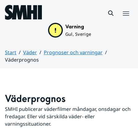
Hoppa till sidans innehåll
Meny
Varning
Gul, Sverige
Start
Väder
Prognoser och varningar
Väderprognos
Huvudinnehåll
Väderprognos
SMHI publicerar väderfilmer måndagar, onsdagar och 
fredagar. Eller vid särskilda väder- eller 
varningssituationer.