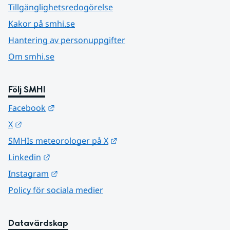
Tillgänglighetsredogörelse
Kakor på smhi.se
Hantering av personuppgifter
Om smhi.se
Följ SMHI
Länk till annan webbplats.
Facebook
Länk till annan webbplats.
X
Länk till annan webbplats.
SMHIs meteorologer på X
Länk till annan webbplats.
Linkedin
Länk till annan webbplats.
Instagram
Policy för sociala medier
Datavärdskap