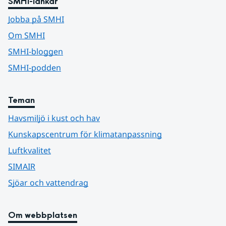
SMHI-länkar
Jobba på SMHI
Om SMHI
SMHI-bloggen
SMHI-podden
Teman
Havsmiljö i kust och hav
Kunskapscentrum för klimatanpassning
Luftkvalitet
SIMAIR
Sjöar och vattendrag
Om webbplatsen