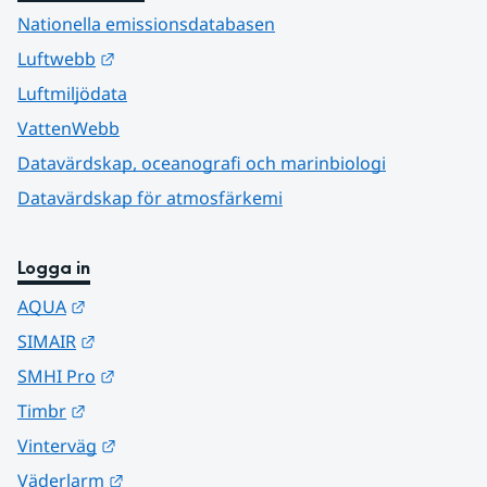
Nationella emissionsdatabasen
Länk till annan webbplats.
Luftwebb
Luftmiljödata
VattenWebb
Datavärdskap, oceanografi och marinbiologi
Datavärdskap för atmosfärkemi
Logga in
Länk till annan webbplats.
AQUA
Länk till annan webbplats.
SIMAIR
Länk till annan webbplats.
SMHI Pro
Länk till annan webbplats.
Timbr
Länk till annan webbplats.
Vinterväg
Länk till annan webbplats.
Väderlarm