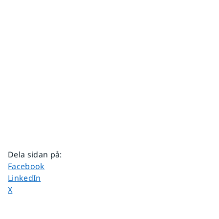
Dela sidan på
:
Dela sidan på
Facebook
Dela sidan på
LinkedIn
Dela sidan på
X