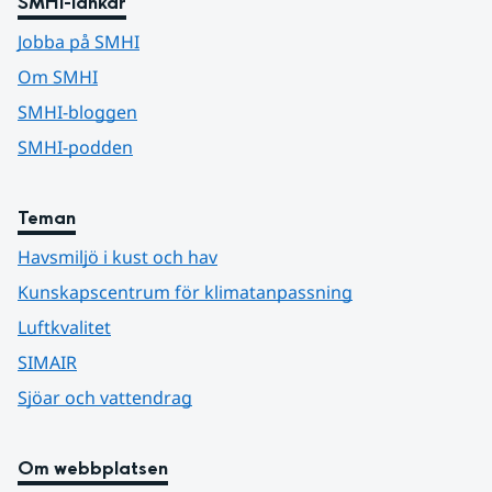
SMHI-länkar
Jobba på SMHI
Om SMHI
SMHI-bloggen
SMHI-podden
Teman
Havsmiljö i kust och hav
Kunskapscentrum för klimatanpassning
Luftkvalitet
SIMAIR
Sjöar och vattendrag
Om webbplatsen