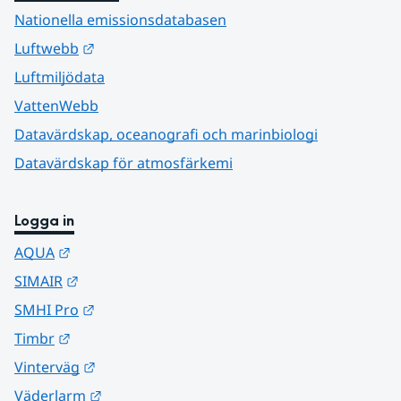
Nationella emissionsdatabasen
Länk till annan webbplats.
Luftwebb
Luftmiljödata
VattenWebb
Datavärdskap, oceanografi och marinbiologi
Datavärdskap för atmosfärkemi
Logga in
Länk till annan webbplats.
AQUA
Länk till annan webbplats.
SIMAIR
Länk till annan webbplats.
SMHI Pro
Länk till annan webbplats.
Timbr
Länk till annan webbplats.
Vinterväg
Länk till annan webbplats.
Väderlarm