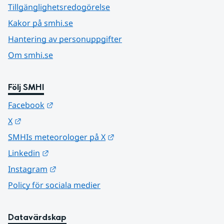
Tillgänglighetsredogörelse
Kakor på smhi.se
Hantering av personuppgifter
Om smhi.se
Följ SMHI
Länk till annan webbplats.
Facebook
Länk till annan webbplats.
X
Länk till annan webbplats.
SMHIs meteorologer på X
Länk till annan webbplats.
Linkedin
Länk till annan webbplats.
Instagram
Policy för sociala medier
Datavärdskap