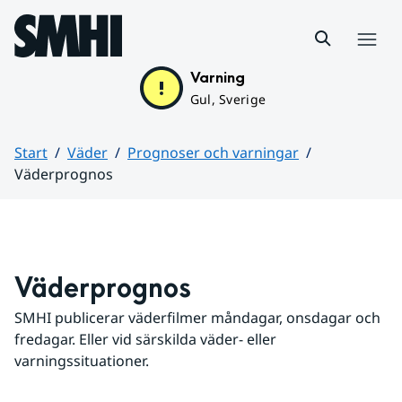
Hoppa till sidans innehåll
Meny
Varning
Gul, Sverige
Start
Väder
Prognoser och varningar
Väderprognos
Huvudinnehåll
Väderprognos
SMHI publicerar väderfilmer måndagar, onsdagar och 
fredagar. Eller vid särskilda väder- eller 
varningssituationer.