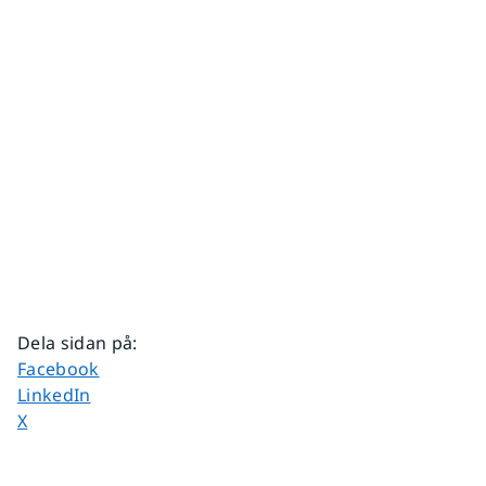
Dela sidan på
:
Dela sidan på
Facebook
Dela sidan på
LinkedIn
Dela sidan på
X