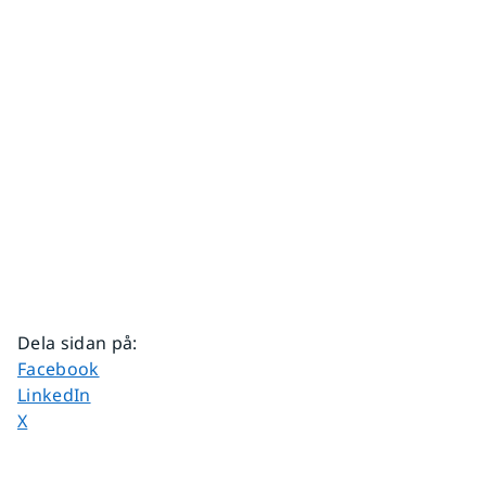
Dela sidan på
:
Dela sidan på
Facebook
Dela sidan på
LinkedIn
Dela sidan på
X