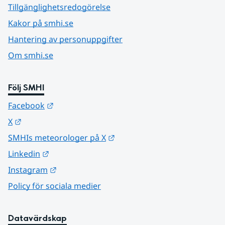
Tillgänglighetsredogörelse
Kakor på smhi.se
Hantering av personuppgifter
Om smhi.se
Följ SMHI
Länk till annan webbplats.
Facebook
Länk till annan webbplats.
X
Länk till annan webbplats.
SMHIs meteorologer på X
Länk till annan webbplats.
Linkedin
Länk till annan webbplats.
Instagram
Policy för sociala medier
Datavärdskap