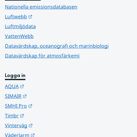
Nationella emissionsdatabasen
Länk till annan webbplats.
Luftwebb
Luftmiljödata
VattenWebb
Datavärdskap, oceanografi och marinbiologi
Datavärdskap för atmosfärkemi
Logga in
Länk till annan webbplats.
AQUA
Länk till annan webbplats.
SIMAIR
Länk till annan webbplats.
SMHI Pro
Länk till annan webbplats.
Timbr
Länk till annan webbplats.
Vinterväg
Länk till annan webbplats.
Väderlarm