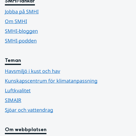
SMHI-länkar
Jobba på SMHI
Om SMHI
SMHI-bloggen
SMHI-podden
Teman
Havsmiljö i kust och hav
Kunskapscentrum för klimatanpassning
Luftkvalitet
SIMAIR
Sjöar och vattendrag
Om webbplatsen