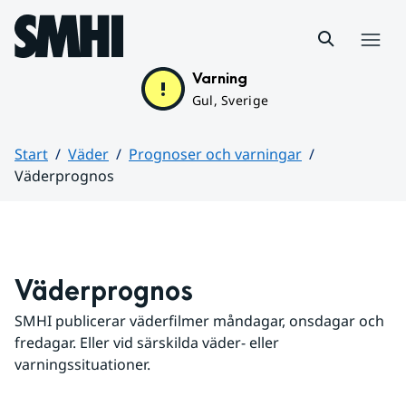
Hoppa till sidans innehåll
Meny
Varning
Gul, Sverige
Start
Väder
Prognoser och varningar
Väderprognos
Huvudinnehåll
Väderprognos
SMHI publicerar väderfilmer måndagar, onsdagar och 
fredagar. Eller vid särskilda väder- eller 
varningssituationer.