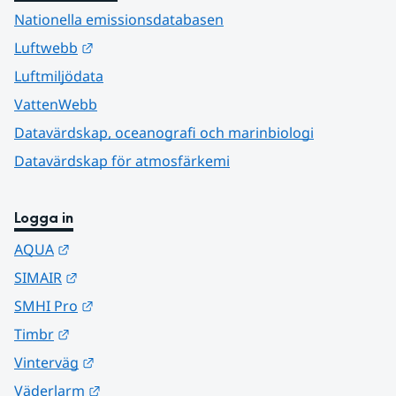
Nationella emissionsdatabasen
Länk till annan webbplats.
Luftwebb
Luftmiljödata
VattenWebb
Datavärdskap, oceanografi och marinbiologi
Datavärdskap för atmosfärkemi
Logga in
Länk till annan webbplats.
AQUA
Länk till annan webbplats.
SIMAIR
Länk till annan webbplats.
SMHI Pro
Länk till annan webbplats.
Timbr
Länk till annan webbplats.
Vinterväg
Länk till annan webbplats.
Väderlarm