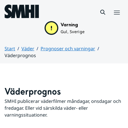
Hoppa till sidans innehåll
Meny
Varning
Gul, Sverige
Start
Väder
Prognoser och varningar
Väderprognos
Huvudinnehåll
Väderprognos
SMHI publicerar väderfilmer måndagar, onsdagar och 
fredagar. Eller vid särskilda väder- eller 
varningssituationer.