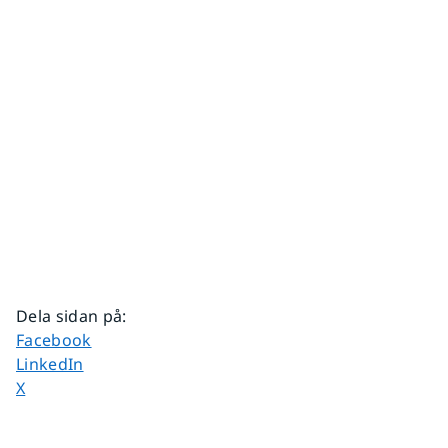
Dela sidan på
:
Dela sidan på
Facebook
Dela sidan på
LinkedIn
Dela sidan på
X