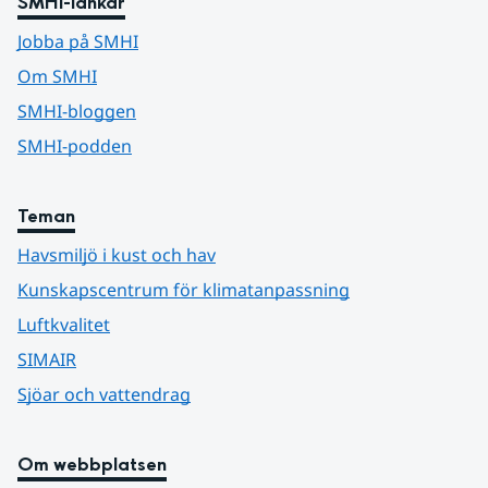
SMHI-länkar
Jobba på SMHI
Om SMHI
SMHI-bloggen
SMHI-podden
Teman
Havsmiljö i kust och hav
Kunskapscentrum för klimatanpassning
Luftkvalitet
SIMAIR
Sjöar och vattendrag
Om webbplatsen