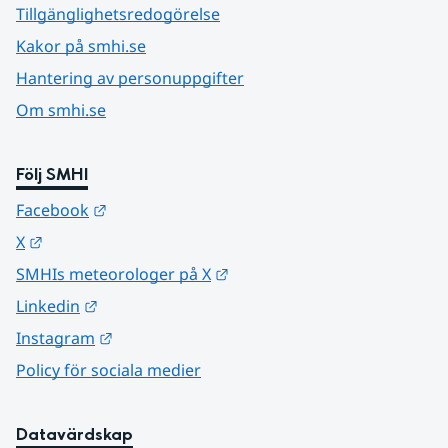
Tillgänglighetsredogörelse
Kakor på smhi.se
Hantering av personuppgifter
Om smhi.se
Följ SMHI
Länk till annan webbplats.
Facebook
Länk till annan webbplats.
X
Länk till annan webbplats.
SMHIs meteorologer på X
Länk till annan webbplats.
Linkedin
Länk till annan webbplats.
Instagram
Policy för sociala medier
Datavärdskap