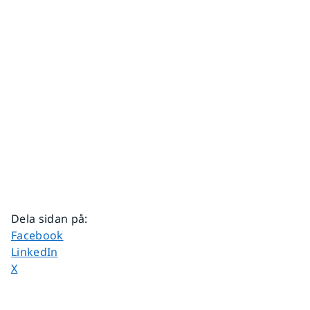
Dela sidan på
:
Dela sidan på
Facebook
Dela sidan på
LinkedIn
Dela sidan på
X