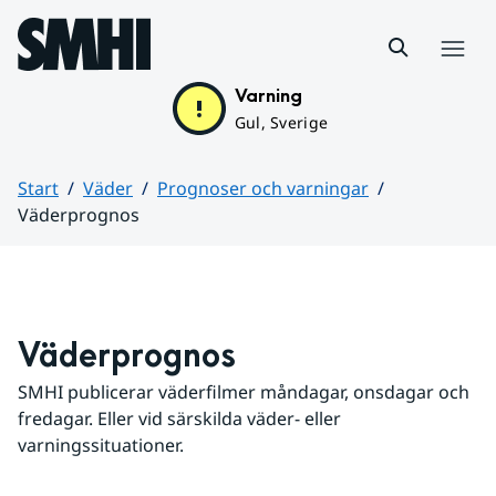
Hoppa till sidans innehåll
Meny
Varning
Gul, Sverige
Start
Väder
Prognoser och varningar
Väderprognos
Huvudinnehåll
Väderprognos
SMHI publicerar väderfilmer måndagar, onsdagar och 
fredagar. Eller vid särskilda väder- eller 
varningssituationer.