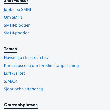
SMHI-länkar
Jobba på SMHI
Om SMHI
SMHI-bloggen
SMHI-podden
Teman
Havsmiljö i kust och hav
Kunskapscentrum för klimatanpassning
Luftkvalitet
SIMAIR
Sjöar och vattendrag
Om webbplatsen