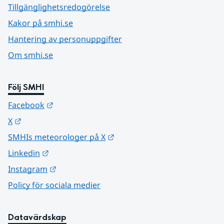
Tillgänglighetsredogörelse
Kakor på smhi.se
Hantering av personuppgifter
Om smhi.se
Följ SMHI
Länk till annan webbplats.
Facebook
Länk till annan webbplats.
X
Länk till annan webbplats.
SMHIs meteorologer på X
Länk till annan webbplats.
Linkedin
Länk till annan webbplats.
Instagram
Policy för sociala medier
Datavärdskap