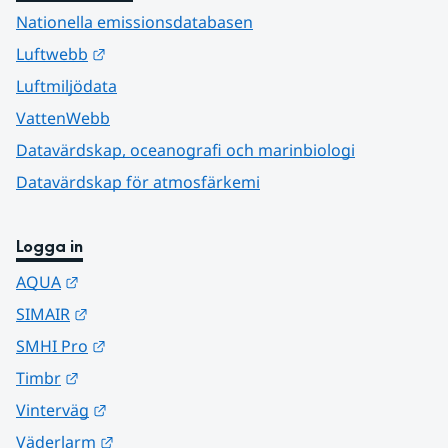
Nationella emissionsdatabasen
Länk till annan webbplats.
Luftwebb
Luftmiljödata
VattenWebb
Datavärdskap, oceanografi och marinbiologi
Datavärdskap för atmosfärkemi
Logga in
Länk till annan webbplats.
AQUA
Länk till annan webbplats.
SIMAIR
Länk till annan webbplats.
SMHI Pro
Länk till annan webbplats.
Timbr
Länk till annan webbplats.
Vinterväg
Länk till annan webbplats.
Väderlarm