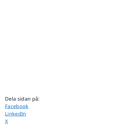
Dela sidan på
:
Dela sidan på
Facebook
Dela sidan på
LinkedIn
Dela sidan på
X