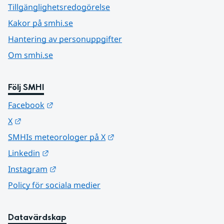
Tillgänglighetsredogörelse
Kakor på smhi.se
Hantering av personuppgifter
Om smhi.se
Följ SMHI
Länk till annan webbplats.
Facebook
Länk till annan webbplats.
X
Länk till annan webbplats.
SMHIs meteorologer på X
Länk till annan webbplats.
Linkedin
Länk till annan webbplats.
Instagram
Policy för sociala medier
Datavärdskap