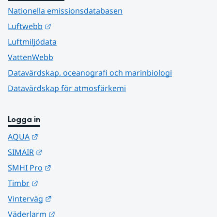
Nationella emissionsdatabasen
Länk till annan webbplats.
Luftwebb
Luftmiljödata
VattenWebb
Datavärdskap, oceanografi och marinbiologi
Datavärdskap för atmosfärkemi
Logga in
Länk till annan webbplats.
AQUA
Länk till annan webbplats.
SIMAIR
Länk till annan webbplats.
SMHI Pro
Länk till annan webbplats.
Timbr
Länk till annan webbplats.
Vinterväg
Länk till annan webbplats.
Väderlarm