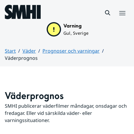
Hoppa till sidans innehåll
Meny
Varning
Gul, Sverige
Start
Väder
Prognoser och varningar
Väderprognos
Huvudinnehåll
Väderprognos
SMHI publicerar väderfilmer måndagar, onsdagar och 
fredagar. Eller vid särskilda väder- eller 
varningssituationer.