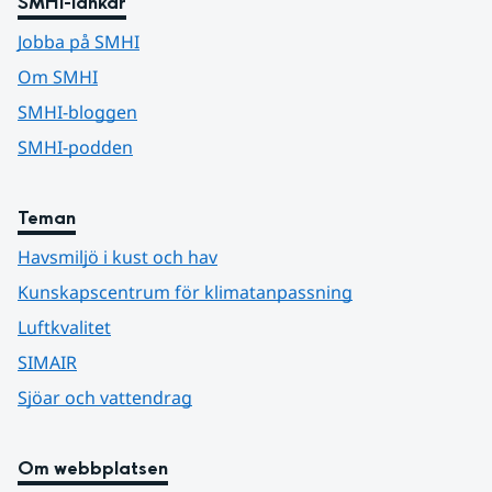
SMHI-länkar
Jobba på SMHI
Om SMHI
SMHI-bloggen
SMHI-podden
Teman
Havsmiljö i kust och hav
Kunskapscentrum för klimatanpassning
Luftkvalitet
SIMAIR
Sjöar och vattendrag
Om webbplatsen