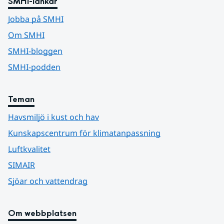
SMHI-länkar
Jobba på SMHI
Om SMHI
SMHI-bloggen
SMHI-podden
Teman
Havsmiljö i kust och hav
Kunskapscentrum för klimatanpassning
Luftkvalitet
SIMAIR
Sjöar och vattendrag
Om webbplatsen