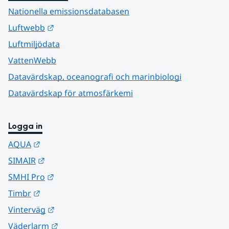
Nationella emissionsdatabasen
Länk till annan webbplats.
Luftwebb
Luftmiljödata
VattenWebb
Datavärdskap, oceanografi och marinbiologi
Datavärdskap för atmosfärkemi
Logga in
Länk till annan webbplats.
AQUA
Länk till annan webbplats.
SIMAIR
Länk till annan webbplats.
SMHI Pro
Länk till annan webbplats.
Timbr
Länk till annan webbplats.
Vinterväg
Länk till annan webbplats.
Väderlarm