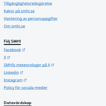
Tillgänglighetsredogörelse
Kakor på smhi.se
Hantering av personuppgifter
Om smhi.se
Följ SMHI
Länk till annan webbplats.
Facebook
Länk till annan webbplats.
X
Länk till annan webbplats.
SMHIs meteorologer på X
Länk till annan webbplats.
Linkedin
Länk till annan webbplats.
Instagram
Policy för sociala medier
Datavärdskap