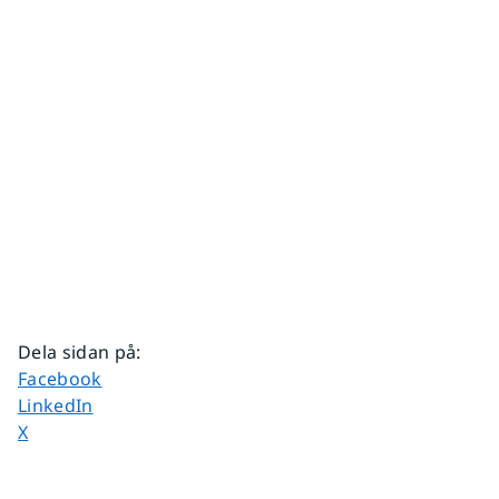
Dela sidan på
:
Dela sidan på
Facebook
Dela sidan på
LinkedIn
Dela sidan på
X