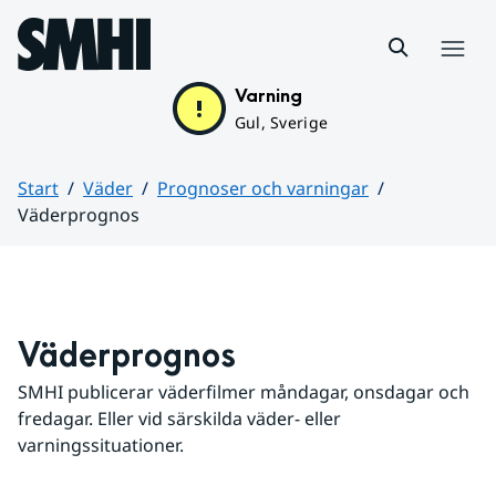
Hoppa till sidans innehåll
Meny
Varning
Gul, Sverige
Start
Väder
Prognoser och varningar
Väderprognos
Huvudinnehåll
Väderprognos
SMHI publicerar väderfilmer måndagar, onsdagar och 
fredagar. Eller vid särskilda väder- eller 
varningssituationer.