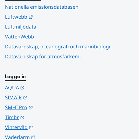
Nationella emissionsdatabasen
Länk till annan webbplats.
Luftwebb
Luftmiljödata
VattenWebb
Datavärdskap, oceanografi och marinbiologi
Datavärdskap för atmosfärkemi
Logga in
Länk till annan webbplats.
AQUA
Länk till annan webbplats.
SIMAIR
Länk till annan webbplats.
SMHI Pro
Länk till annan webbplats.
Timbr
Länk till annan webbplats.
Vinterväg
Länk till annan webbplats.
Väderlarm