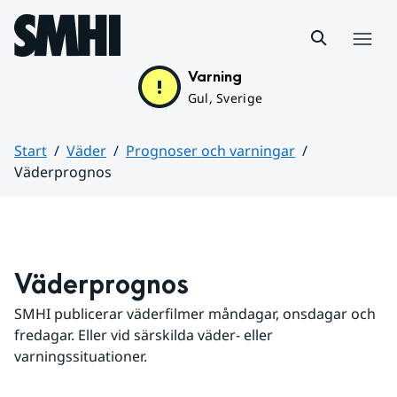
Hoppa till sidans innehåll
Meny
Varning
Gul, Sverige
Start
Väder
Prognoser och varningar
Väderprognos
Huvudinnehåll
Väderprognos
SMHI publicerar väderfilmer måndagar, onsdagar och 
fredagar. Eller vid särskilda väder- eller 
varningssituationer.