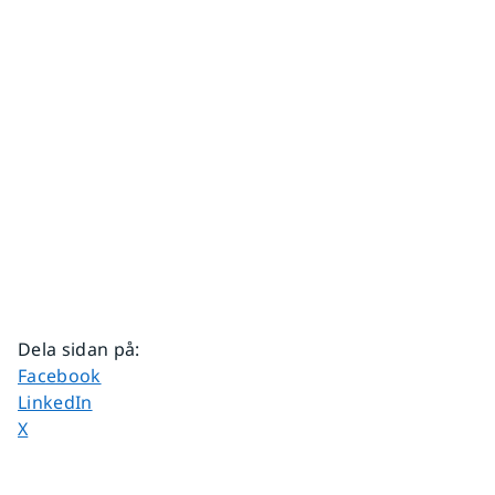
Dela sidan på
:
Dela sidan på
Facebook
Dela sidan på
LinkedIn
Dela sidan på
X