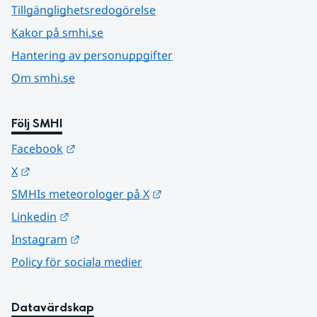
Tillgänglighetsredogörelse
Kakor på smhi.se
Hantering av personuppgifter
Om smhi.se
Följ SMHI
Länk till annan webbplats.
Facebook
Länk till annan webbplats.
X
Länk till annan webbplats.
SMHIs meteorologer på X
Länk till annan webbplats.
Linkedin
Länk till annan webbplats.
Instagram
Policy för sociala medier
Datavärdskap