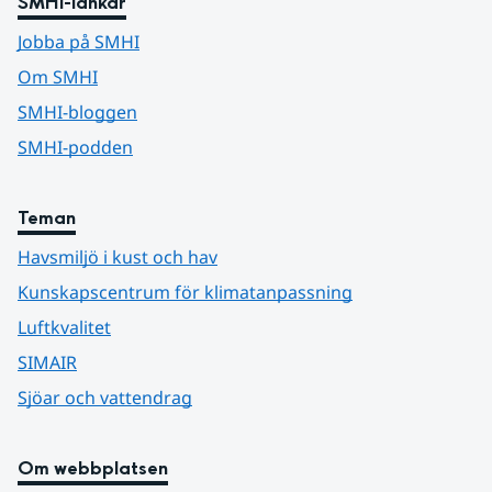
SMHI-länkar
Jobba på SMHI
Om SMHI
SMHI-bloggen
SMHI-podden
Teman
Havsmiljö i kust och hav
Kunskapscentrum för klimatanpassning
Luftkvalitet
SIMAIR
Sjöar och vattendrag
Om webbplatsen