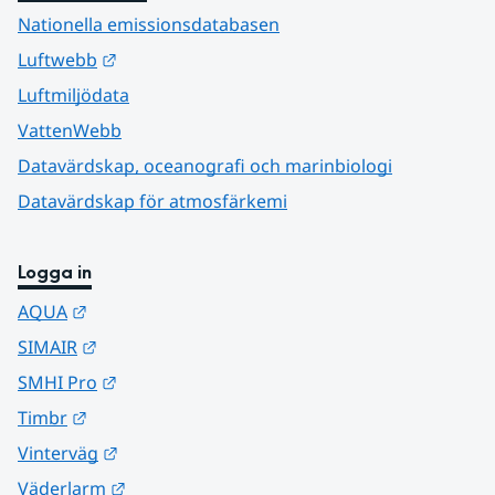
Nationella emissionsdatabasen
Länk till annan webbplats.
Luftwebb
Luftmiljödata
VattenWebb
Datavärdskap, oceanografi och marinbiologi
Datavärdskap för atmosfärkemi
Logga in
Länk till annan webbplats.
AQUA
Länk till annan webbplats.
SIMAIR
Länk till annan webbplats.
SMHI Pro
Länk till annan webbplats.
Timbr
Länk till annan webbplats.
Vinterväg
Länk till annan webbplats.
Väderlarm