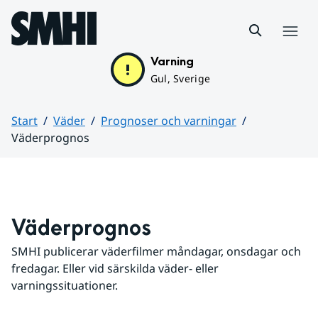
Hoppa till sidans innehåll
Meny
Varning
Gul, Sverige
Start
Väder
Prognoser och varningar
Väderprognos
Huvudinnehåll
Väderprognos
SMHI publicerar väderfilmer måndagar, onsdagar och 
fredagar. Eller vid särskilda väder- eller 
varningssituationer.